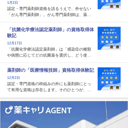
1月2日
す。
認定・専門薬剤師資格を語るうえで、外せない
「がん専門薬剤師」。がん専門薬剤師は、薬剤
師として初めて医療法上広告が可能な専門性に
関する資格として、2009年に発足しました。薬
「抗菌化学療法認定薬剤師」の資格取得体
剤師の専門性を活かして高度化するがん医療に
験記
貢献する姿は、今も病院薬剤師にとって一目置
12月17日
かれる存在です。
「抗菌化学療法認定薬剤師」は「感染症の種類
や病態に応じてどの抗菌薬を選択し、どう使っ
たらいいのか」まで踏み込んで提案・実践でき
る薬剤師です。現在、感染防止対策加算の施設
薬剤師の「医療情報技師」資格取得体験記
基準に専任の薬剤師配置が挙げられており、今
12月2日
後は感染症領域で薬剤師に、より多くの役割が
認定・専門資格の枠組みの外にも薬剤師にとっ
求められる可能性もあります。
て有用な資格は存在します。そのひとつが、
「医療情報技師」です。患者の病歴、経過、検
査データ、投薬歴など非常に多岐にわたる医療
データを利活用し、またシステム管理できるこ
とは、病院薬剤師を中心に大きな武器になりま
す。