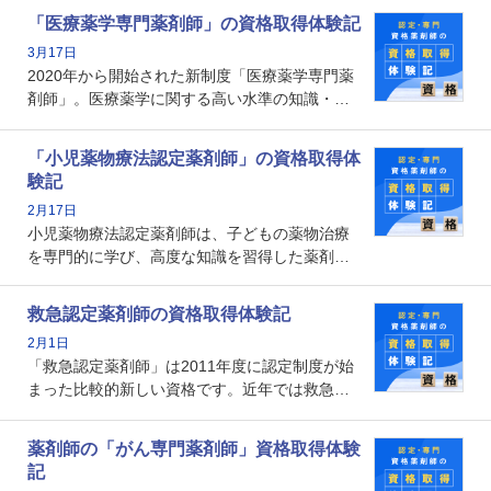
で、重要度が増しているのが認定薬剤師という
「医療薬学専門薬剤師」の資格取得体験記
資格です。認定薬剤師とはいったいどんな資格
3月17日
なのでしょうか。それを取得するとどのような
2020年から開始された新制度「医療薬学専門薬
メリットがあるのでしょうか。
剤師」。医療薬学に関する高い水準の知識・技
能を備えた薬剤師の養成を目的としており、薬
剤師としての専門性を示す客観的な根拠の一つ
「小児薬物療法認定薬剤師」の資格取得体
となります。取得要件は多岐に渡り、審査も複
験記
数回ありますが、患者さんに対して一定の能力
2月17日
の証明になる資格と言えます。
小児薬物療法認定薬剤師は、子どもの薬物治療
を専門的に学び、高度な知識を習得した薬剤師
です。子どもの発達段階における身体的特徴
や、特有の疾患、心理状況を理解し、専門性を
救急認定薬剤師の資格取得体験記
深めることで、子どもとその保護者に寄り添え
2月1日
る存在です。今回はそんな小児薬物療法認定薬
「救急認定薬剤師」は2011年度に認定制度が始
剤師の取得体験記をご紹介します。
まった比較的新しい資格です。近年では救急病
棟に薬剤師を配置する病院が増えてきているこ
とから、救急認定薬剤師を目指す病院薬剤師も
薬剤師の「がん専門薬剤師」資格取得体験
増えているのではないでしょうか。今回はそん
記
な救急認定薬剤師の取得体験記をご紹介しま