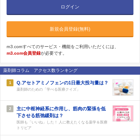
ログイン
新規会員登録(無料)
m3.comすべてのサービス・機能をご利用いただくには、
m3.com会員登録
が必要です。
薬剤師コラム アクセス数ランキング
Q.アセトアミノフェンの1日最大投与量は？
1
薬剤師のための「学べる医療クイズ」
主に中枢神経系に作用し、筋肉の緊張を低
2
下させる筋弛緩剤は？
医師も「いいね」した！ 人に教えたくなる薬学＆医療
トリビア