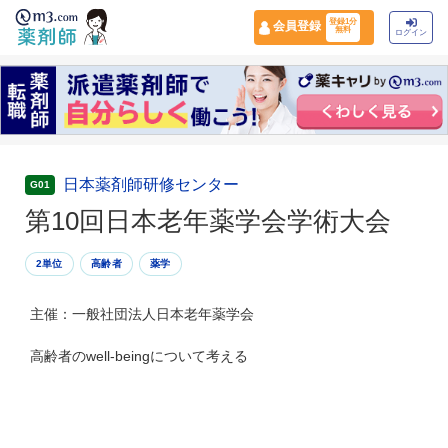
登録1分
会員登録
無料
ログイン
日本薬剤師研修センター
G01
第10回日本老年薬学会学術大会
2単位
高齢者
薬学
主催：一般社団法人日本老年薬学会
高齢者のwell-beingについて考える