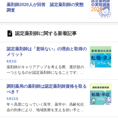
薬剤師2020人が回答 認定薬剤師の実態
調査
認定薬剤師に関する新着記事
認定薬剤師は「意味ない」の理由と取得の
メリット
8月2日
薬剤師がキャリアアップを考える際、選択肢の
一つとなるのが認定薬剤師になることです。し
かし、「認定薬剤師は取得しても意味がない」
という声を聞いたことがあるかもしれません。
調剤薬局の薬剤師は認定薬剤師資格を取る
本記事では、認定薬剤師が「意味ない」といわ
べき？
れる理由や、取得するメリット、年収・キャリ
5月21日
アへの影響を解説します。
年々高度になっていく医学、薬学や、高齢化社
会の到来により、地域医療を支える担い手とし
ての薬剤師の存在がクローズアップされるなか