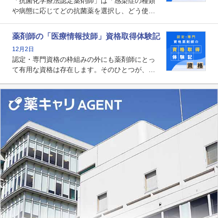
「抗菌化学療法認定薬剤師」は「感染症の種類
や病態に応じてどの抗菌薬を選択し、どう使っ
たらいいのか」まで踏み込んで提案・実践でき
る薬剤師です。現在、感染防止対策加算の施設
薬剤師の「医療情報技師」資格取得体験記
基準に専任の薬剤師配置が挙げられており、今
12月2日
後は感染症領域で薬剤師に、より多くの役割が
認定・専門資格の枠組みの外にも薬剤師にとっ
求められる可能性もあります。
て有用な資格は存在します。そのひとつが、
「医療情報技師」です。患者の病歴、経過、検
査データ、投薬歴など非常に多岐にわたる医療
データを利活用し、またシステム管理できるこ
とは、病院薬剤師を中心に大きな武器になりま
す。