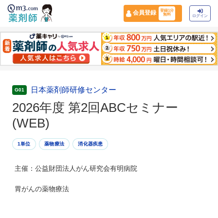
登録1分
会員登録
無料
ログイン
日本薬剤師研修センター
G01
2026年度 第2回ABCセミナー
(WEB)
1単位
薬物療法
消化器疾患
主催：公益財団法人がん研究会有明病院
胃がんの薬物療法