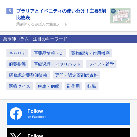
プラリアとイベニティの使い分け！主要5剤
5
比較表
薬剤師くるみぱんの勉強ノート
薬剤師コラム 注目のキーワード
キャリア
医薬品情報・DI
薬物療法・作用機序
服薬指導
医療過誤・ヒヤリハット
ライフ・雑学
研修認定薬剤師資格
専門・認定薬剤師資格
医療クイズ
疾患・病態
副作用
転職
Follow
on Facebook
Follow