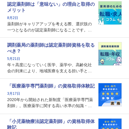
認定薬剤師は「意味ない」の理由と取得の
メリット
8月2日
薬剤師がキャリアアップを考える際、選択肢の
一つとなるのが認定薬剤師になることです。し
かし、「認定薬剤師は取得しても意味がない」
という声を聞いたことがあるかもしれません。
調剤薬局の薬剤師は認定薬剤師資格を取る
本記事では、認定薬剤師が「意味ない」といわ
べき？
れる理由や、取得するメリット、年収・キャリ
5月21日
アへの影響を解説します。
年々高度になっていく医学、薬学や、高齢化社
会の到来により、地域医療を支える担い手とし
ての薬剤師の存在がクローズアップされるなか
で、重要度が増しているのが認定薬剤師という
「医療薬学専門薬剤師」の資格取得体験記
資格です。認定薬剤師とはいったいどんな資格
3月17日
なのでしょうか。それを取得するとどのような
2020年から開始された新制度「医療薬学専門薬
メリットがあるのでしょうか。
剤師」。医療薬学に関する高い水準の知識・技
能を備えた薬剤師の養成を目的としており、薬
剤師としての専門性を示す客観的な根拠の一つ
「小児薬物療法認定薬剤師」の資格取得体
となります。取得要件は多岐に渡り、審査も複
験記