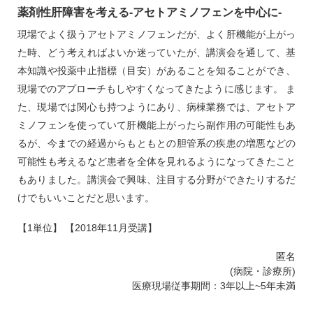
薬剤性肝障害を考える‐アセトアミノフェンを中心に‐
現場でよく扱うアセトアミノフェンだが、よく肝機能が上がっ
た時、どう考えればよいか迷っていたが、講演会を通して、基
本知識や投薬中止指標（目安）があることを知ることができ、
現場でのアプローチもしやすくなってきたように感じます。 ま
た、現場では関心も持つようにあり、病棟業務では、アセトア
ミノフェンを使っていて肝機能上がったら副作用の可能性もあ
るが、今までの経過からもともとの胆管系の疾患の増悪などの
可能性も考えるなど患者を全体を見れるようになってきたこと
もありました。講演会で興味、注目する分野ができたりするだ
けでもいいことだと思います。
【1単位】 【2018年11月受講】
匿名
(病院・診療所)
医療現場従事期間：3年以上~5年未満