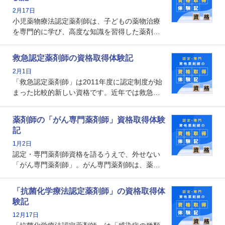
数回ありますが、患者さんに対して一定の能力
2月17日
の証明になる資格と言えます。
小児薬物療法認定薬剤師は、子どもの薬物治療
を専門的に学び、高度な知識を習得した薬剤師
です。子どもの発達段階における身体的特徴
や、特有の疾患、心理状況を理解し、専門性を
救急認定薬剤師の資格取得体験記
深めることで、子どもとその保護者に寄り添え
2月1日
る存在です。今回はそんな小児薬物療法認定薬
「救急認定薬剤師」は2011年度に認定制度が始
剤師の取得体験記をご紹介します。
まった比較的新しい資格です。近年では救急病
棟に薬剤師を配置する病院が増えてきているこ
とから、救急認定薬剤師を目指す病院薬剤師も
薬剤師の「がん専門薬剤師」資格取得体験
増えているのではないでしょうか。今回はそん
記
な救急認定薬剤師の取得体験記をご紹介しま
1月2日
す。
認定・専門薬剤師資格を語るうえで、外せない
「がん専門薬剤師」。がん専門薬剤師は、薬剤
師として初めて医療法上広告が可能な専門性に
関する資格として、2009年に発足しました。薬
「抗菌化学療法認定薬剤師」の資格取得体
剤師の専門性を活かして高度化するがん医療に
験記
貢献する姿は、今も病院薬剤師にとって一目置
12月17日
かれる存在です。