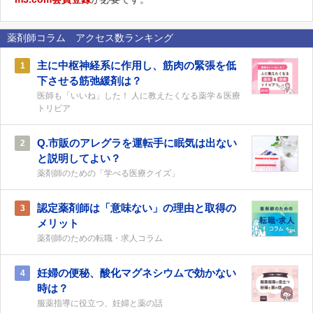
薬剤師コラム アクセス数ランキング
主に中枢神経系に作用し、筋肉の緊張を低
1
下させる筋弛緩剤は？
医師も「いいね」した！ 人に教えたくなる薬学＆医療
トリビア
Q.市販のアレグラを運転手に眠気は出ない
2
と説明してよい？
薬剤師のための「学べる医療クイズ」
認定薬剤師は「意味ない」の理由と取得の
3
メリット
薬剤師のための転職・求人コラム
妊婦の便秘、酸化マグネシウムで効かない
4
時は？
服薬指導に役立つ、妊婦と薬の話