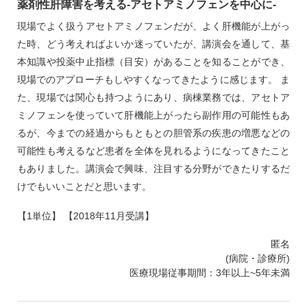
薬剤性肝障害を考える‐アセトアミノフェンを中心に‐
現場でよく扱うアセトアミノフェンだが、よく肝機能が上がっ
た時、どう考えればよいか迷っていたが、講演会を通して、基
本知識や投薬中止指標（目安）があることを知ることができ、
現場でのアプローチもしやすくなってきたように感じます。 ま
た、現場では関心も持つようにあり、病棟業務では、アセトア
ミノフェンを使っていて肝機能上がったら副作用の可能性もあ
るが、今までの経過からもともとの胆管系の疾患の増悪などの
可能性も考えるなど患者を全体を見れるようになってきたこと
もありました。講演会で興味、注目する分野ができたりするだ
けでもいいことだと思います。
【1単位】 【2018年11月受講】
匿名
(病院・診療所)
医療現場従事期間：3年以上~5年未満