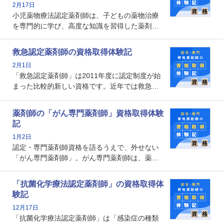
2月17日
の証明になる資格と言えます。
小児薬物療法認定薬剤師は、子どもの薬物治療
を専門的に学び、高度な知識を習得した薬剤師
です。子どもの発達段階における身体的特徴
や、特有の疾患、心理状況を理解し、専門性を
救急認定薬剤師の資格取得体験記
深めることで、子どもとその保護者に寄り添え
2月1日
る存在です。今回はそんな小児薬物療法認定薬
「救急認定薬剤師」は2011年度に認定制度が始
剤師の取得体験記をご紹介します。
まった比較的新しい資格です。近年では救急病
棟に薬剤師を配置する病院が増えてきているこ
とから、救急認定薬剤師を目指す病院薬剤師も
薬剤師の「がん専門薬剤師」資格取得体験
増えているのではないでしょうか。今回はそん
記
な救急認定薬剤師の取得体験記をご紹介しま
1月2日
す。
認定・専門薬剤師資格を語るうえで、外せない
「がん専門薬剤師」。がん専門薬剤師は、薬剤
師として初めて医療法上広告が可能な専門性に
関する資格として、2009年に発足しました。薬
「抗菌化学療法認定薬剤師」の資格取得体
剤師の専門性を活かして高度化するがん医療に
験記
貢献する姿は、今も病院薬剤師にとって一目置
12月17日
かれる存在です。
「抗菌化学療法認定薬剤師」は「感染症の種類