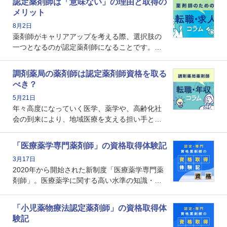
認定薬剤師は「意味ない」の理由と取得の
メリット
8月2日
薬剤師がキャリアアップを考える際、選択肢の
一つとなるのが認定薬剤師になることです。し
かし、「認定薬剤師は取得しても意味がない」
という声を聞いたことがあるかもしれません。
調剤薬局の薬剤師は認定薬剤師資格を取る
本記事では、認定薬剤師が「意味ない」といわ
べき？
れる理由や、取得するメリット、年収・キャリ
5月21日
アへの影響を解説します。
年々高度になっていく医学、薬学や、高齢化社
会の到来により、地域医療を支える担い手とし
ての薬剤師の存在がクローズアップされるなか
で、重要度が増しているのが認定薬剤師という
「医療薬学専門薬剤師」の資格取得体験記
資格です。認定薬剤師とはいったいどんな資格
3月17日
なのでしょうか。それを取得するとどのような
2020年から開始された新制度「医療薬学専門薬
メリットがあるのでしょうか。
剤師」。医療薬学に関する高い水準の知識・技
能を備えた薬剤師の養成を目的としており、薬
剤師としての専門性を示す客観的な根拠の一つ
「小児薬物療法認定薬剤師」の資格取得体
となります。取得要件は多岐に渡り、審査も複
験記
数回ありますが、患者さんに対して一定の能力