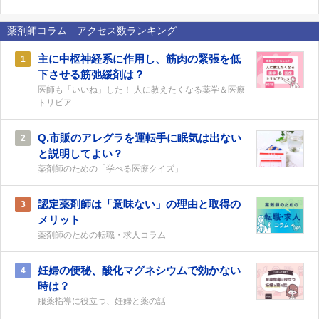
薬剤師コラム アクセス数ランキング
主に中枢神経系に作用し、筋肉の緊張を低
1
下させる筋弛緩剤は？
医師も「いいね」した！ 人に教えたくなる薬学＆医療
トリビア
Q.市販のアレグラを運転手に眠気は出ない
2
と説明してよい？
薬剤師のための「学べる医療クイズ」
認定薬剤師は「意味ない」の理由と取得の
3
メリット
薬剤師のための転職・求人コラム
妊婦の便秘、酸化マグネシウムで効かない
4
時は？
服薬指導に役立つ、妊婦と薬の話