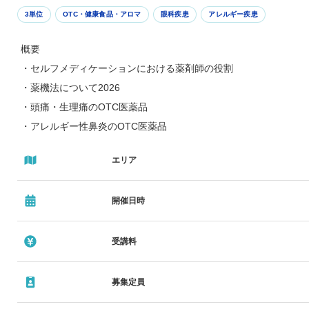
3単位
OTC・健康食品・アロマ
眼科疾患
アレルギー疾患
概要
・セルフメディケーションにおける薬剤師の役割
・薬機法について2026
・頭痛・生理痛のOTC医薬品
・アレルギー性鼻炎のOTC医薬品
・睡眠関連のOTC医薬品
エリア
・乗り物酔いのOTC医薬品
・目の症状のOTC医薬品
開催日時
講師
・厚生労働省 医政局 医薬産業振興・医療情報企画課
受講料
セルフケア・セルフメディケーション推進専門官
松下 俊介 先生
募集定員
・東京都薬剤師会 理事