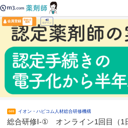
薬剤師トップ
›
認定薬剤師ナビ
›
総合研修Ⅰ-① オンライン1回目（1日目）
登録1分
会員登録
無料
ログイン
イオン・ハピコム人材総合研修機構
G05
総合研修Ⅰ-① オンライン1回目（1