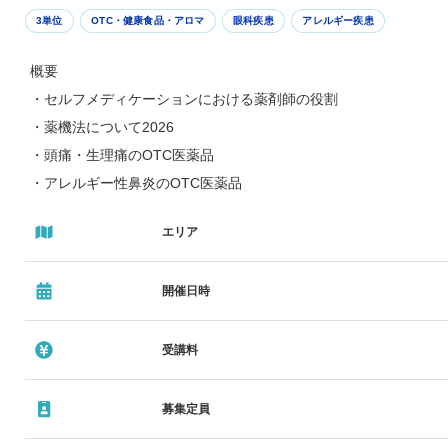
3単位
OTC・健康食品・アロマ
眼科疾患
アレルギー疾患
概要
・セルフメディケーションにおける薬剤師の役割
・薬機法について2026
・頭痛・生理痛のOTC医薬品
・アレルギー性鼻炎のOTC医薬品
・睡眠関連のOTC医薬品
エリア
・乗り物酔いのOTC医薬品
・目の症状のOTC医薬品
開催日時
講師
・厚生労働省 医政局 医薬産業振興・医療情報企画課
受講料
セルフケア・セルフメディケーション推進専門官
松下 俊介 先生
募集定員
・東京都薬剤師会 理事