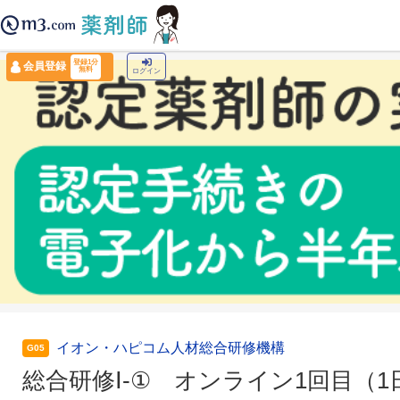
薬剤師トップ
›
認定薬剤師ナビ
›
総合研修Ⅰ-① オンライン1回目（1日目）
登録1分
会員登録
無料
ログイン
イオン・ハピコム人材総合研修機構
G05
総合研修Ⅰ-① オンライン1回目（1