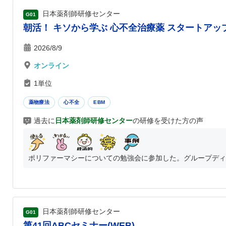
日本薬剤師研修センター
G01
朝活！ キソから学ぶ 心不全治療薬 スタートアッ
2026/8/9
オンライン
1単位
薬物療法
心不全
EBM
過去に
日本薬剤師研修センター
の研修を受けた方の声
ポリファーマシーについての勉強会に参加した。グループディス
日本薬剤師研修センター
G01
第41回ABCセミナー(WEB)