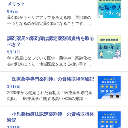
メリット
8月2日
薬剤師がキャリアアップを考える際、選択肢の
一つとなるのが認定薬剤師になることです。し
かし、「認定薬剤師は取得しても意味がない」
という声を聞いたことがあるかもしれません。
調剤薬局の薬剤師は認定薬剤師資格を取る
本記事では、認定薬剤師が「意味ない」といわ
べき？
れる理由や、取得するメリット、年収・キャリ
5月21日
アへの影響を解説します。
年々高度になっていく医学、薬学や、高齢化社
会の到来により、地域医療を支える担い手とし
ての薬剤師の存在がクローズアップされるなか
で、重要度が増しているのが認定薬剤師という
「医療薬学専門薬剤師」の資格取得体験記
資格です。認定薬剤師とはいったいどんな資格
3月17日
なのでしょうか。それを取得するとどのような
2020年から開始された新制度「医療薬学専門薬
メリットがあるのでしょうか。
剤師」。医療薬学に関する高い水準の知識・技
能を備えた薬剤師の養成を目的としており、薬
剤師としての専門性を示す客観的な根拠の一つ
「小児薬物療法認定薬剤師」の資格取得体
となります。取得要件は多岐に渡り、審査も複
験記
数回ありますが、患者さんに対して一定の能力
2月17日