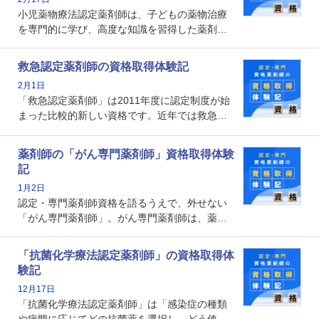
の証明になる資格と言えます。
小児薬物療法認定薬剤師は、子どもの薬物治療
を専門的に学び、高度な知識を習得した薬剤師
です。子どもの発達段階における身体的特徴
や、特有の疾患、心理状況を理解し、専門性を
救急認定薬剤師の資格取得体験記
深めることで、子どもとその保護者に寄り添え
2月1日
る存在です。今回はそんな小児薬物療法認定薬
「救急認定薬剤師」は2011年度に認定制度が始
剤師の取得体験記をご紹介します。
まった比較的新しい資格です。近年では救急病
棟に薬剤師を配置する病院が増えてきているこ
とから、救急認定薬剤師を目指す病院薬剤師も
薬剤師の「がん専門薬剤師」資格取得体験
増えているのではないでしょうか。今回はそん
記
な救急認定薬剤師の取得体験記をご紹介しま
1月2日
す。
認定・専門薬剤師資格を語るうえで、外せない
「がん専門薬剤師」。がん専門薬剤師は、薬剤
師として初めて医療法上広告が可能な専門性に
関する資格として、2009年に発足しました。薬
「抗菌化学療法認定薬剤師」の資格取得体
剤師の専門性を活かして高度化するがん医療に
験記
貢献する姿は、今も病院薬剤師にとって一目置
12月17日
かれる存在です。
「抗菌化学療法認定薬剤師」は「感染症の種類