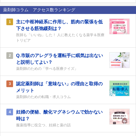
薬剤師コラム アクセス数ランキング
主に中枢神経系に作用し、筋肉の緊張を低
1
下させる筋弛緩剤は？
医師も「いいね」した！ 人に教えたくなる薬学＆医療
トリビア
Q.市販のアレグラを運転手に眠気は出ない
2
と説明してよい？
薬剤師のための「学べる医療クイズ」
認定薬剤師は「意味ない」の理由と取得の
3
メリット
薬剤師のための転職・求人コラム
妊婦の便秘、酸化マグネシウムで効かない
4
時は？
服薬指導に役立つ、妊婦と薬の話