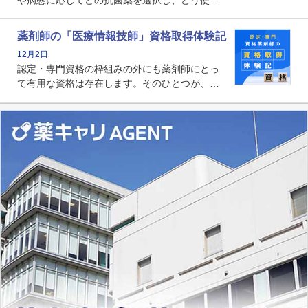
や病態に応じてどの抗菌薬を選択し、どう使っ
たらいいのか」まで踏み込んで提案・実践でき
る薬剤師です。現在、感染防止対策加算の施設
薬剤師の「医療情報技師」資格取得体験記
基準に専任の薬剤師配置が挙げられており、今
12月2日
後は感染症領域で薬剤師に、より多くの役割が
認定・専門資格の枠組みの外にも薬剤師にとっ
求められる可能性もあります。
て有用な資格は存在します。そのひとつが、
「医療情報技師」です。患者の病歴、経過、検
査データ、投薬歴など非常に多岐にわたる医療
データを利活用し、またシステム管理できるこ
とは、病院薬剤師を中心に大きな武器になりま
す。