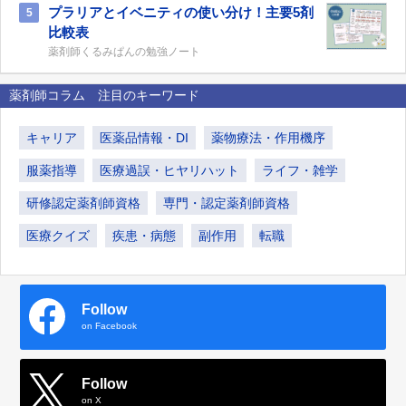
プラリアとイベニティの使い分け！主要5剤
5
比較表
薬剤師くるみぱんの勉強ノート
薬剤師コラム 注目のキーワード
キャリア
医薬品情報・DI
薬物療法・作用機序
服薬指導
医療過誤・ヒヤリハット
ライフ・雑学
研修認定薬剤師資格
専門・認定薬剤師資格
医療クイズ
疾患・病態
副作用
転職
Follow
on Facebook
Follow
on X