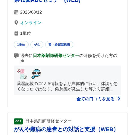
第41回ABCセミナー(WEB)
2026/08/12
オンライン
1単位
1単位
がん
腎・泌尿器疾患
過去に
日本薬剤師研修センター
の研修を受けた方の
声
薬歴記載のコツ S情報をより具体的に行い、体調が悪
くなったではなく、倦怠感が発生した等より詳細...
全ての口コミを見る
日本薬剤師研修センター
G01
がんや難病の患者との対話と支援（WEB）