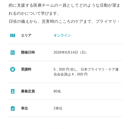
的に支援する医療チームの一員としてどのような活動が望ま
れるのかについて学びます。
日頃の備えから、災害時のこころのケアまで、プライマリ・
ケアの活動について理解することを目標とします。
エリア
オンライン
プログラム
9:20～12:30
開催日時
2026年6月14日（日）
「災害時の対応～プライマリ・ケア提供者として～」
講師：香田 将英
受講料
5，500 円 但し、日本プライマリ・ケア連
大規模災害発生時、我々プライマリ・ケア提供者は、刻々と
合会会員は 4，000 円
変化する状況下でどう判断し、行動していけばよいのでしょ
うか。今回は、みなさんとシミュレーション体験をしながら
募集定員
80名
学んでいく内容を準備しました。AI チャットボットを用い
て、災害時のこころのケアについても学んでいきます。本研
単位
2単位
修の内容が、要配慮者の把握や地域連携、BCP 策定など平時
の備えを見直す契機になれば幸いです。