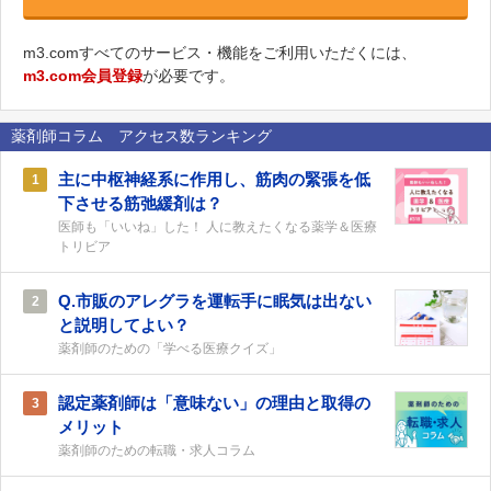
m3.comすべてのサービス・機能をご利用いただくには、
m3.com会員登録
が必要です。
薬剤師コラム アクセス数ランキング
主に中枢神経系に作用し、筋肉の緊張を低
1
下させる筋弛緩剤は？
医師も「いいね」した！ 人に教えたくなる薬学＆医療
トリビア
Q.市販のアレグラを運転手に眠気は出ない
2
と説明してよい？
薬剤師のための「学べる医療クイズ」
認定薬剤師は「意味ない」の理由と取得の
3
メリット
薬剤師のための転職・求人コラム