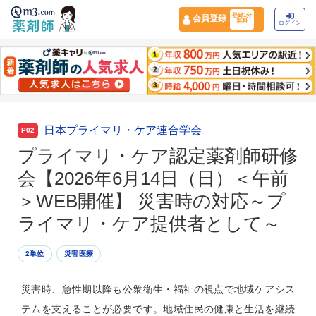
登録1分
会員登録
無料
ログイン
日本プライマリ・ケア連合学会
P02
プライマリ・ケア認定薬剤師研修
会【2026年6月14日（日）＜午前
＞WEB開催】 災害時の対応～プ
ライマリ・ケア提供者として～
2単位
災害医療
災害時、急性期以降も公衆衛生・福祉の視点で地域ケアシス
テムを支えることが必要です。地域住民の健康と生活を継続