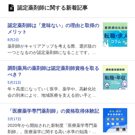
認定薬剤師に関する新着記事
認定薬剤師は「意味ない」の理由と取得の
メリット
8月2日
薬剤師がキャリアアップを考える際、選択肢の
一つとなるのが認定薬剤師になることです。し
かし、「認定薬剤師は取得しても意味がない」
という声を聞いたことがあるかもしれません。
調剤薬局の薬剤師は認定薬剤師資格を取る
本記事では、認定薬剤師が「意味ない」といわ
べき？
れる理由や、取得するメリット、年収・キャリ
5月21日
アへの影響を解説します。
年々高度になっていく医学、薬学や、高齢化社
会の到来により、地域医療を支える担い手とし
ての薬剤師の存在がクローズアップされるなか
で、重要度が増しているのが認定薬剤師という
「医療薬学専門薬剤師」の資格取得体験記
資格です。認定薬剤師とはいったいどんな資格
3月17日
なのでしょうか。それを取得するとどのような
2020年から開始された新制度「医療薬学専門薬
メリットがあるのでしょうか。
剤師」。医療薬学に関する高い水準の知識・技