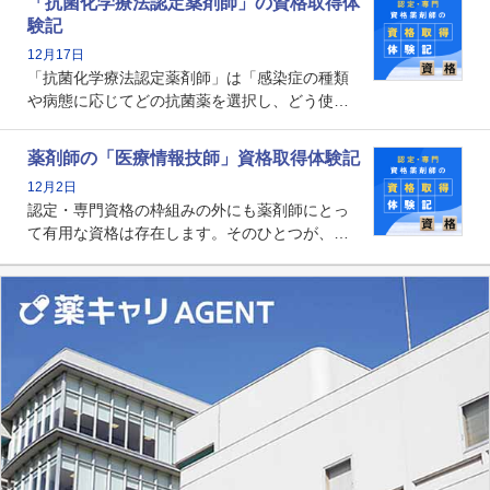
「抗菌化学療法認定薬剤師」の資格取得体
剤師の専門性を活かして高度化するがん医療に
験記
貢献する姿は、今も病院薬剤師にとって一目置
12月17日
かれる存在です。
「抗菌化学療法認定薬剤師」は「感染症の種類
や病態に応じてどの抗菌薬を選択し、どう使っ
たらいいのか」まで踏み込んで提案・実践でき
る薬剤師です。現在、感染防止対策加算の施設
薬剤師の「医療情報技師」資格取得体験記
基準に専任の薬剤師配置が挙げられており、今
12月2日
後は感染症領域で薬剤師に、より多くの役割が
認定・専門資格の枠組みの外にも薬剤師にとっ
求められる可能性もあります。
て有用な資格は存在します。そのひとつが、
「医療情報技師」です。患者の病歴、経過、検
査データ、投薬歴など非常に多岐にわたる医療
データを利活用し、またシステム管理できるこ
とは、病院薬剤師を中心に大きな武器になりま
す。