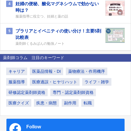
妊婦の便秘、酸化マグネシウムで効かない
4
時は？
服薬指導に役立つ、妊婦と薬の話
プラリアとイベニティの使い分け！主要5剤
5
比較表
薬剤師くるみぱんの勉強ノート
薬剤師コラム 注目のキーワード
キャリア
医薬品情報・DI
薬物療法・作用機序
服薬指導
医療過誤・ヒヤリハット
ライフ・雑学
研修認定薬剤師資格
専門・認定薬剤師資格
医療クイズ
疾患・病態
副作用
転職
Follow