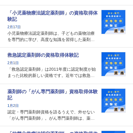
能を備えた薬剤師の養成を目的としており、薬
剤師としての専門性を示す客観的な根拠の一つ
「小児薬物療法認定薬剤師」の資格取得体
となります。取得要件は多岐に渡り、審査も複
験記
数回ありますが、患者さんに対して一定の能力
2月17日
の証明になる資格と言えます。
小児薬物療法認定薬剤師は、子どもの薬物治療
を専門的に学び、高度な知識を習得した薬剤師
です。子どもの発達段階における身体的特徴
や、特有の疾患、心理状況を理解し、専門性を
救急認定薬剤師の資格取得体験記
深めることで、子どもとその保護者に寄り添え
2月1日
る存在です。今回はそんな小児薬物療法認定薬
「救急認定薬剤師」は2011年度に認定制度が始
剤師の取得体験記をご紹介します。
まった比較的新しい資格です。近年では救急病
棟に薬剤師を配置する病院が増えてきているこ
とから、救急認定薬剤師を目指す病院薬剤師も
薬剤師の「がん専門薬剤師」資格取得体験
増えているのではないでしょうか。今回はそん
記
な救急認定薬剤師の取得体験記をご紹介しま
1月2日
す。
認定・専門薬剤師資格を語るうえで、外せない
「がん専門薬剤師」。がん専門薬剤師は、薬剤
師として初めて医療法上広告が可能な専門性に
関する資格として、2009年に発足しました。薬