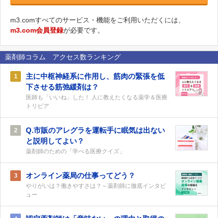
m3.comすべてのサービス・機能をご利用いただくには、
m3.com会員登録
が必要です。
薬剤師コラム アクセス数ランキング
主に中枢神経系に作用し、筋肉の緊張を低
1
下させる筋弛緩剤は？
医師も「いいね」した！ 人に教えたくなる薬学＆医療
トリビア
Q.市販のアレグラを運転手に眠気は出ない
2
と説明してよい？
薬剤師のための「学べる医療クイズ」
オンライン薬局の仕事ってどう？
3
やりがいは？働きやすさは？～薬剤師に徹底インタビ
ュー