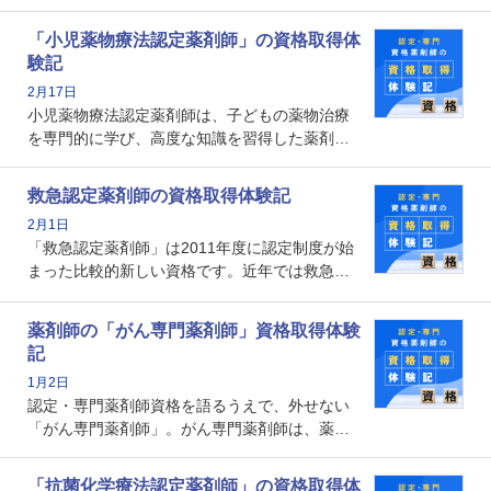
能を備えた薬剤師の養成を目的としており、薬
剤師としての専門性を示す客観的な根拠の一つ
「小児薬物療法認定薬剤師」の資格取得体
となります。取得要件は多岐に渡り、審査も複
験記
数回ありますが、患者さんに対して一定の能力
2月17日
の証明になる資格と言えます。
小児薬物療法認定薬剤師は、子どもの薬物治療
を専門的に学び、高度な知識を習得した薬剤師
です。子どもの発達段階における身体的特徴
や、特有の疾患、心理状況を理解し、専門性を
救急認定薬剤師の資格取得体験記
深めることで、子どもとその保護者に寄り添え
2月1日
る存在です。今回はそんな小児薬物療法認定薬
「救急認定薬剤師」は2011年度に認定制度が始
剤師の取得体験記をご紹介します。
まった比較的新しい資格です。近年では救急病
棟に薬剤師を配置する病院が増えてきているこ
とから、救急認定薬剤師を目指す病院薬剤師も
薬剤師の「がん専門薬剤師」資格取得体験
増えているのではないでしょうか。今回はそん
記
な救急認定薬剤師の取得体験記をご紹介しま
1月2日
す。
認定・専門薬剤師資格を語るうえで、外せない
「がん専門薬剤師」。がん専門薬剤師は、薬剤
師として初めて医療法上広告が可能な専門性に
関する資格として、2009年に発足しました。薬
「抗菌化学療法認定薬剤師」の資格取得体