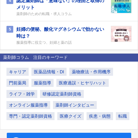
認定薬剤師は「意味ない」の理由と取得の
4
メリット
薬剤師のための転職・求人コラム
妊婦の便秘、酸化マグネシウムで効かない
5
時は？
服薬指導に役立つ、妊婦と薬の話
薬剤師コラム 注目のキーワード
キャリア
医薬品情報・DI
薬物療法・作用機序
門前薬局
服薬指導
医療過誤・ヒヤリハット
ライフ・雑学
研修認定薬剤師資格
オンライン服薬指導
薬剤師インタビュー
専門・認定薬剤師資格
医療クイズ
疾患・病態
転職