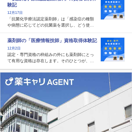
剤師の専門性を活かして高度化するがん医療に
験記
貢献する姿は、今も病院薬剤師にとって一目置
12月17日
かれる存在です。
「抗菌化学療法認定薬剤師」は「感染症の種類
や病態に応じてどの抗菌薬を選択し、どう使っ
たらいいのか」まで踏み込んで提案・実践でき
る薬剤師です。現在、感染防止対策加算の施設
薬剤師の「医療情報技師」資格取得体験記
基準に専任の薬剤師配置が挙げられており、今
12月2日
後は感染症領域で薬剤師に、より多くの役割が
認定・専門資格の枠組みの外にも薬剤師にとっ
求められる可能性もあります。
て有用な資格は存在します。そのひとつが、
「医療情報技師」です。患者の病歴、経過、検
査データ、投薬歴など非常に多岐にわたる医療
データを利活用し、またシステム管理できるこ
とは、病院薬剤師を中心に大きな武器になりま
す。