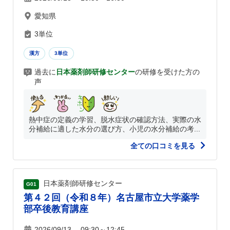
愛知県
3単位
漢方
3単位
過去に
日本薬剤師研修センター
の研修を受けた方の
声
熱中症の定義の学習、脱水症状の確認方法、実際の水
分補給に適した水分の選び方、小児の水分補給の考...
全ての口コミを見る
日本薬剤師研修センター
G01
第４２回（令和８年）名古屋市立大学薬学
部卒後教育講座
2026/09/13 09:30～12:45