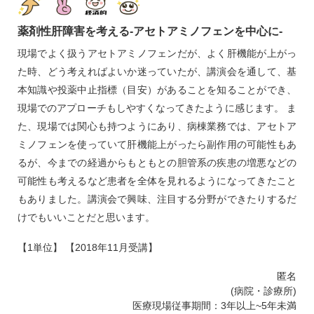
薬剤性肝障害を考える‐アセトアミノフェンを中心に‐
現場でよく扱うアセトアミノフェンだが、よく肝機能が上がっ
た時、どう考えればよいか迷っていたが、講演会を通して、基
本知識や投薬中止指標（目安）があることを知ることができ、
現場でのアプローチもしやすくなってきたように感じます。 ま
た、現場では関心も持つようにあり、病棟業務では、アセトア
ミノフェンを使っていて肝機能上がったら副作用の可能性もあ
るが、今までの経過からもともとの胆管系の疾患の増悪などの
可能性も考えるなど患者を全体を見れるようになってきたこと
もありました。講演会で興味、注目する分野ができたりするだ
けでもいいことだと思います。
【1単位】 【2018年11月受講】
匿名
(病院・診療所)
医療現場従事期間：3年以上~5年未満