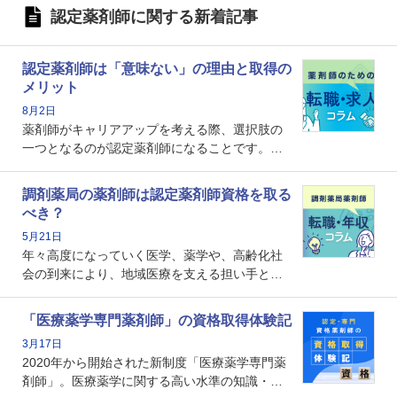
認定薬剤師に関する新着記事
認定薬剤師は「意味ない」の理由と取得の
メリット
8月2日
薬剤師がキャリアアップを考える際、選択肢の
一つとなるのが認定薬剤師になることです。し
かし、「認定薬剤師は取得しても意味がない」
という声を聞いたことがあるかもしれません。
調剤薬局の薬剤師は認定薬剤師資格を取る
本記事では、認定薬剤師が「意味ない」といわ
べき？
れる理由や、取得するメリット、年収・キャリ
5月21日
アへの影響を解説します。
年々高度になっていく医学、薬学や、高齢化社
会の到来により、地域医療を支える担い手とし
ての薬剤師の存在がクローズアップされるなか
で、重要度が増しているのが認定薬剤師という
「医療薬学専門薬剤師」の資格取得体験記
資格です。認定薬剤師とはいったいどんな資格
3月17日
なのでしょうか。それを取得するとどのような
2020年から開始された新制度「医療薬学専門薬
メリットがあるのでしょうか。
剤師」。医療薬学に関する高い水準の知識・技