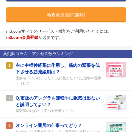
新規会員登録(無料)
m3.comすべてのサービス・機能をご利用いただくには、
m3.com会員登録
が必要です。
薬剤師コラム アクセス数ランキング
主に中枢神経系に作用し、筋肉の緊張を低
1
下させる筋弛緩剤は？
医師も「いいね」した！ 人に教えたくなる薬学＆医療
トリビア
Q.市販のアレグラを運転手に眠気は出ない
2
と説明してよい？
薬剤師のための「学べる医療クイズ」
オンライン薬局の仕事ってどう？
3
やりがいは？働きやすさは？～薬剤師に徹底インタビ