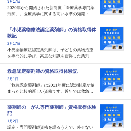
3月17日
なのでしょうか。それを取得するとどのような
2020年から開始された新制度「医療薬学専門薬
メリットがあるのでしょうか。
剤師」。医療薬学に関する高い水準の知識・技
能を備えた薬剤師の養成を目的としており、薬
剤師としての専門性を示す客観的な根拠の一つ
「小児薬物療法認定薬剤師」の資格取得体
となります。取得要件は多岐に渡り、審査も複
験記
数回ありますが、患者さんに対して一定の能力
2月17日
の証明になる資格と言えます。
小児薬物療法認定薬剤師は、子どもの薬物治療
を専門的に学び、高度な知識を習得した薬剤師
です。子どもの発達段階における身体的特徴
や、特有の疾患、心理状況を理解し、専門性を
救急認定薬剤師の資格取得体験記
深めることで、子どもとその保護者に寄り添え
2月1日
る存在です。今回はそんな小児薬物療法認定薬
「救急認定薬剤師」は2011年度に認定制度が始
剤師の取得体験記をご紹介します。
まった比較的新しい資格です。近年では救急病
棟に薬剤師を配置する病院が増えてきているこ
とから、救急認定薬剤師を目指す病院薬剤師も
薬剤師の「がん専門薬剤師」資格取得体験
増えているのではないでしょうか。今回はそん
記
な救急認定薬剤師の取得体験記をご紹介しま
1月2日
す。
認定・専門薬剤師資格を語るうえで、外せない