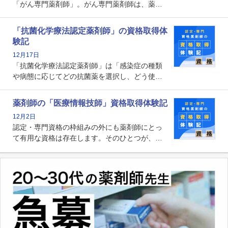
「がん専門薬剤師」。がん専門薬剤師は、薬剤
師として初めて医療法上広告が可能な専門性に
関する資格として、2009年に発足しました。薬
「抗菌化学療法認定薬剤師」の資格取得体
剤師の専門性を活かして高度化するがん医療に
験記
貢献する姿は、今も病院薬剤師にとって一目置
12月17日
かれる存在です。
「抗菌化学療法認定薬剤師」は「感染症の種類
や病態に応じてどの抗菌薬を選択し、どう使っ
たらいいのか」まで踏み込んで提案・実践でき
る薬剤師です。現在、感染防止対策加算の施設
薬剤師の「医療情報技師」資格取得体験記
基準に専任の薬剤師配置が挙げられており、今
12月2日
後は感染症領域で薬剤師に、より多くの役割が
認定・専門資格の枠組みの外にも薬剤師にとっ
求められる可能性もあります。
て有用な資格は存在します。そのひとつが、
「医療情報技師」です。患者の病歴、経過、検
査データ、投薬歴など非常に多岐にわたる医療
データを利活用し、またシステム管理できるこ
とは、病院薬剤師を中心に大きな武器になりま
す。