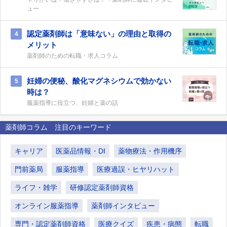
ュー
認定薬剤師は「意味ない」の理由と取得の
4
メリット
薬剤師のための転職・求人コラム
妊婦の便秘、酸化マグネシウムで効かない
5
時は？
服薬指導に役立つ、妊婦と薬の話
薬剤師コラム 注目のキーワード
キャリア
医薬品情報・DI
薬物療法・作用機序
門前薬局
服薬指導
医療過誤・ヒヤリハット
ライフ・雑学
研修認定薬剤師資格
オンライン服薬指導
薬剤師インタビュー
専門・認定薬剤師資格
医療クイズ
疾患・病態
転職