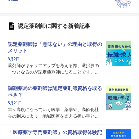
認定薬剤師に関する新着記事
認定薬剤師は「意味ない」の理由と取得の
メリット
8月2日
薬剤師がキャリアアップを考える際、選択肢の
一つとなるのが認定薬剤師になることです。し
かし、「認定薬剤師は取得しても意味がない」
という声を聞いたことがあるかもしれません。
調剤薬局の薬剤師は認定薬剤師資格を取る
本記事では、認定薬剤師が「意味ない」といわ
べき？
れる理由や、取得するメリット、年収・キャリ
5月21日
アへの影響を解説します。
年々高度になっていく医学、薬学や、高齢化社
会の到来により、地域医療を支える担い手とし
ての薬剤師の存在がクローズアップされるなか
で、重要度が増しているのが認定薬剤師という
「医療薬学専門薬剤師」の資格取得体験記
資格です。認定薬剤師とはいったいどんな資格