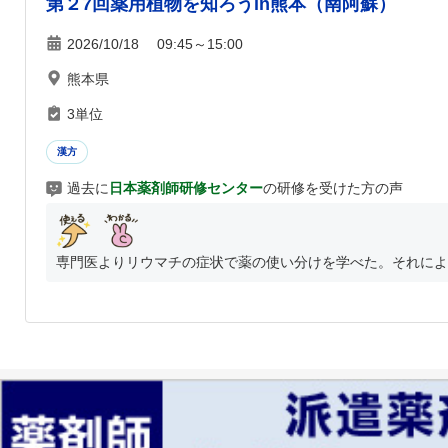
第２7回薬用植物を知ろうin熊本（南阿蘇）
2026/10/18 09:45～15:00
熊本県
3単位
漢方
過去に
日本薬剤師研修センター
の研修を受けた方の声
専門医よりリウマチの症状で薬の使い分けを学べた。それにより