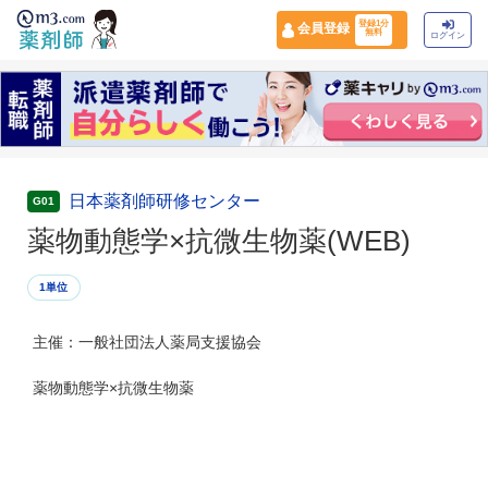
登録1分
会員登録
無料
ログイン
日本薬剤師研修センター
G01
薬物動態学×抗微生物薬(WEB)
1単位
主催：一般社団法人薬局支援協会
薬物動態学×抗微生物薬