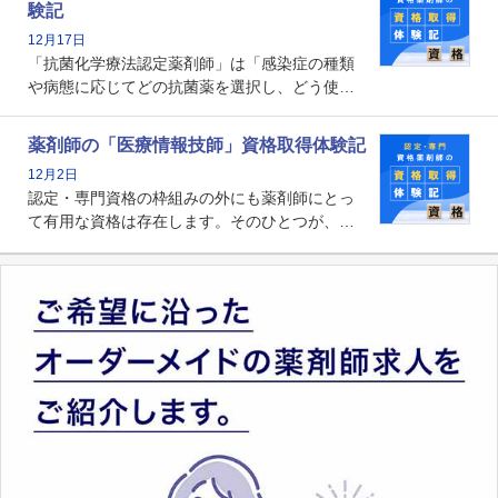
験記
貢献する姿は、今も病院薬剤師にとって一目置
12月17日
かれる存在です。
「抗菌化学療法認定薬剤師」は「感染症の種類
や病態に応じてどの抗菌薬を選択し、どう使っ
たらいいのか」まで踏み込んで提案・実践でき
る薬剤師です。現在、感染防止対策加算の施設
薬剤師の「医療情報技師」資格取得体験記
基準に専任の薬剤師配置が挙げられており、今
12月2日
後は感染症領域で薬剤師に、より多くの役割が
認定・専門資格の枠組みの外にも薬剤師にとっ
求められる可能性もあります。
て有用な資格は存在します。そのひとつが、
「医療情報技師」です。患者の病歴、経過、検
査データ、投薬歴など非常に多岐にわたる医療
データを利活用し、またシステム管理できるこ
とは、病院薬剤師を中心に大きな武器になりま
す。