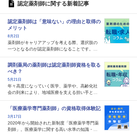
認定薬剤師に関する新着記事
認定薬剤師は「意味ない」の理由と取得の
メリット
8月2日
薬剤師がキャリアアップを考える際、選択肢の
一つとなるのが認定薬剤師になることです。し
かし、「認定薬剤師は取得しても意味がない」
という声を聞いたことがあるかもしれません。
調剤薬局の薬剤師は認定薬剤師資格を取る
本記事では、認定薬剤師が「意味ない」といわ
べき？
れる理由や、取得するメリット、年収・キャリ
5月21日
アへの影響を解説します。
年々高度になっていく医学、薬学や、高齢化社
会の到来により、地域医療を支える担い手とし
ての薬剤師の存在がクローズアップされるなか
で、重要度が増しているのが認定薬剤師という
「医療薬学専門薬剤師」の資格取得体験記
資格です。認定薬剤師とはいったいどんな資格
3月17日
なのでしょうか。それを取得するとどのような
2020年から開始された新制度「医療薬学専門薬
メリットがあるのでしょうか。
剤師」。医療薬学に関する高い水準の知識・技
能を備えた薬剤師の養成を目的としており、薬