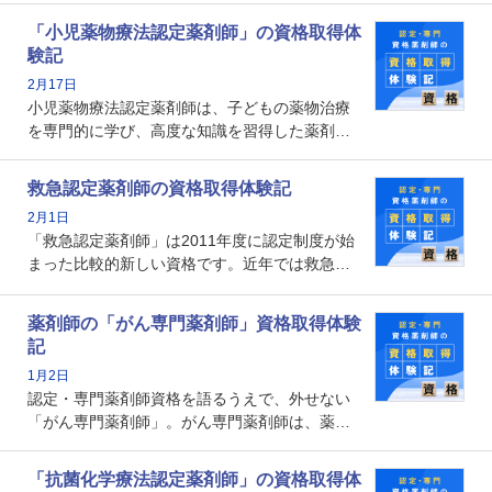
剤師としての専門性を示す客観的な根拠の一つ
「小児薬物療法認定薬剤師」の資格取得体
となります。取得要件は多岐に渡り、審査も複
験記
数回ありますが、患者さんに対して一定の能力
2月17日
の証明になる資格と言えます。
小児薬物療法認定薬剤師は、子どもの薬物治療
を専門的に学び、高度な知識を習得した薬剤師
です。子どもの発達段階における身体的特徴
や、特有の疾患、心理状況を理解し、専門性を
救急認定薬剤師の資格取得体験記
深めることで、子どもとその保護者に寄り添え
2月1日
る存在です。今回はそんな小児薬物療法認定薬
「救急認定薬剤師」は2011年度に認定制度が始
剤師の取得体験記をご紹介します。
まった比較的新しい資格です。近年では救急病
棟に薬剤師を配置する病院が増えてきているこ
とから、救急認定薬剤師を目指す病院薬剤師も
薬剤師の「がん専門薬剤師」資格取得体験
増えているのではないでしょうか。今回はそん
記
な救急認定薬剤師の取得体験記をご紹介しま
1月2日
す。
認定・専門薬剤師資格を語るうえで、外せない
「がん専門薬剤師」。がん専門薬剤師は、薬剤
師として初めて医療法上広告が可能な専門性に
関する資格として、2009年に発足しました。薬
「抗菌化学療法認定薬剤師」の資格取得体
剤師の専門性を活かして高度化するがん医療に