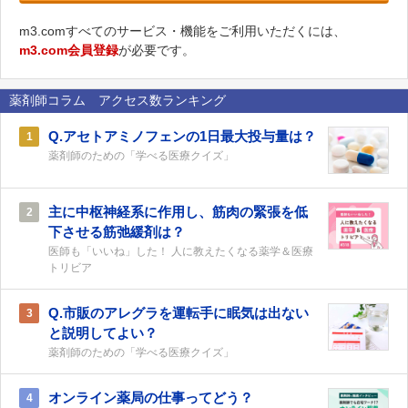
m3.comすべてのサービス・機能をご利用いただくには、
m3.com会員登録
が必要です。
薬剤師コラム アクセス数ランキング
Q.アセトアミノフェンの1日最大投与量は？
1
薬剤師のための「学べる医療クイズ」
主に中枢神経系に作用し、筋肉の緊張を低
2
下させる筋弛緩剤は？
医師も「いいね」した！ 人に教えたくなる薬学＆医療
トリビア
Q.市販のアレグラを運転手に眠気は出ない
3
と説明してよい？
薬剤師のための「学べる医療クイズ」
オンライン薬局の仕事ってどう？
4