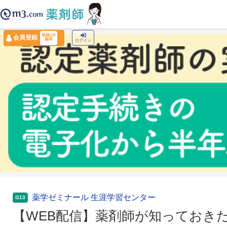
薬剤師トップ
›
認定薬剤師ナビ
›
【WEB配信】薬剤師が知っておきたい栄養管理
登録1分
会員登録
無料
ログイン
薬学ゼミナール 生涯学習センター
G13
【WEB配信】薬剤師が知っておき