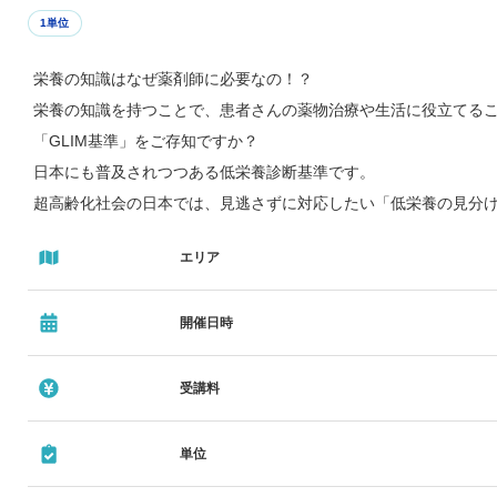
1単位
栄養の知識はなぜ薬剤師に必要なの！？
栄養の知識を持つことで、患者さんの薬物治療や生活に役立てる
「GLIM基準」をご存知ですか？
日本にも普及されつつある低栄養診断基準です。
超高齢化社会の日本では、見逃さずに対応したい「低栄養の見分
講師：鈴鹿医療科学大学薬学部 臨床薬学センター 教授
エリア
二村 昭彦 先生
開催日時
受講料
単位