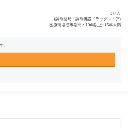
じゅん
(調剤薬局・調剤併設ドラッグストア)
医療現場従事期間：10年以上~15年未満
です。