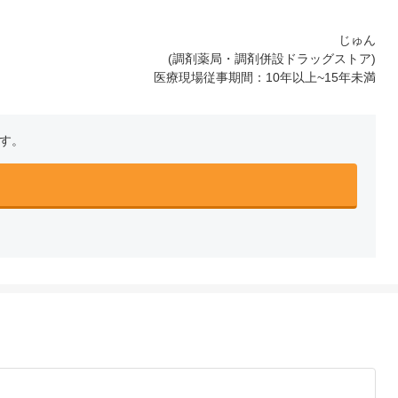
じゅん
(調剤薬局・調剤併設ドラッグストア)
医療現場従事期間：10年以上~15年未満
です。