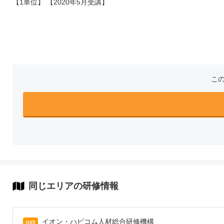
【1単位】 【2020年5月受講】
こ
同じエリアの研修情報
イオン・ハピコム人材総合研修機構
G05