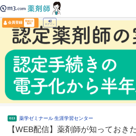
薬剤師トップ
›
認定薬剤師ナビ
›
【WEB配信】薬剤師が知っておきたい栄養管理
登録1分
会員登録
無料
ログイン
薬学ゼミナール 生涯学習センター
G13
【WEB配信】薬剤師が知っておき