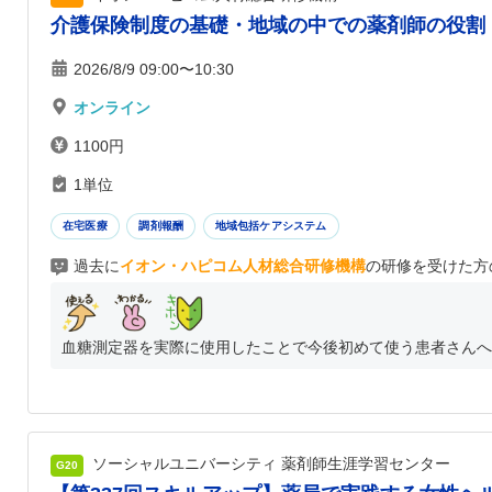
介護保険制度の基礎・地域の中での薬剤師の役割
2026/8/9 09:00〜10:30
オンライン
1100円
1単位
在宅医療
調剤報酬
地域包括ケアシステム
過去に
イオン・ハピコム人材総合研修機構
の研修を受けた方
血糖測定器を実際に使用したことで今後初めて使う患者さんへの
ソーシャルユニバーシティ 薬剤師生涯学習センター
G20