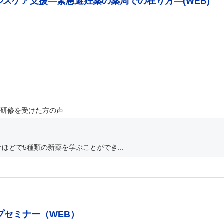
ルスケア支援―緊急避妊薬の薬局での在り方―(WEB)
の研修を受けた方の声
ほどで5種類の新薬を学ぶことができ...
プセミナー（WEB）