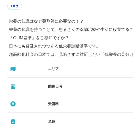
1単位
栄養の知識はなぜ薬剤師に必要なの！？
栄養の知識を持つことで、患者さんの薬物治療や生活に役立てる
「GLIM基準」をご存知ですか？
日本にも普及されつつある低栄養診断基準です。
超高齢化社会の日本では、見逃さずに対応したい「低栄養の見分
講師：鈴鹿医療科学大学薬学部 臨床薬学センター 教授
エリア
二村 昭彦 先生
開催日時
受講料
単位