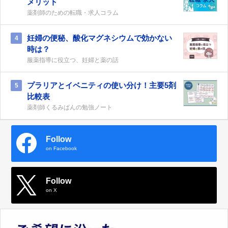
メリット
薬剤師のための転職・求人コラム
妊婦の便秘、酸化マグネシウムで効かない
4
時は？
服薬指導に役立つ、妊婦と薬の話
プラリアとイベニティの使い分け！主要5剤
5
比較表
薬剤師くるみぱんの勉強ノート
Follow
on Facebook
Follow
on X