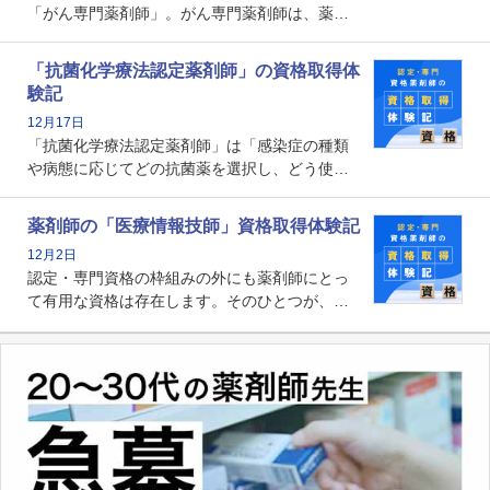
「がん専門薬剤師」。がん専門薬剤師は、薬剤
師として初めて医療法上広告が可能な専門性に
関する資格として、2009年に発足しました。薬
「抗菌化学療法認定薬剤師」の資格取得体
剤師の専門性を活かして高度化するがん医療に
験記
貢献する姿は、今も病院薬剤師にとって一目置
12月17日
かれる存在です。
「抗菌化学療法認定薬剤師」は「感染症の種類
や病態に応じてどの抗菌薬を選択し、どう使っ
たらいいのか」まで踏み込んで提案・実践でき
る薬剤師です。現在、感染防止対策加算の施設
薬剤師の「医療情報技師」資格取得体験記
基準に専任の薬剤師配置が挙げられており、今
12月2日
後は感染症領域で薬剤師に、より多くの役割が
認定・専門資格の枠組みの外にも薬剤師にとっ
求められる可能性もあります。
て有用な資格は存在します。そのひとつが、
「医療情報技師」です。患者の病歴、経過、検
査データ、投薬歴など非常に多岐にわたる医療
データを利活用し、またシステム管理できるこ
とは、病院薬剤師を中心に大きな武器になりま
す。