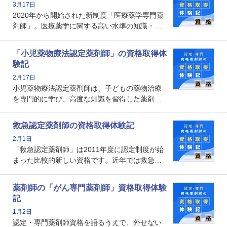
3月17日
なのでしょうか。それを取得するとどのような
2020年から開始された新制度「医療薬学専門薬
メリットがあるのでしょうか。
剤師」。医療薬学に関する高い水準の知識・技
能を備えた薬剤師の養成を目的としており、薬
剤師としての専門性を示す客観的な根拠の一つ
「小児薬物療法認定薬剤師」の資格取得体
となります。取得要件は多岐に渡り、審査も複
験記
数回ありますが、患者さんに対して一定の能力
2月17日
の証明になる資格と言えます。
小児薬物療法認定薬剤師は、子どもの薬物治療
を専門的に学び、高度な知識を習得した薬剤師
です。子どもの発達段階における身体的特徴
や、特有の疾患、心理状況を理解し、専門性を
救急認定薬剤師の資格取得体験記
深めることで、子どもとその保護者に寄り添え
2月1日
る存在です。今回はそんな小児薬物療法認定薬
「救急認定薬剤師」は2011年度に認定制度が始
剤師の取得体験記をご紹介します。
まった比較的新しい資格です。近年では救急病
棟に薬剤師を配置する病院が増えてきているこ
とから、救急認定薬剤師を目指す病院薬剤師も
薬剤師の「がん専門薬剤師」資格取得体験
増えているのではないでしょうか。今回はそん
記
な救急認定薬剤師の取得体験記をご紹介しま
1月2日
す。
認定・専門薬剤師資格を語るうえで、外せない