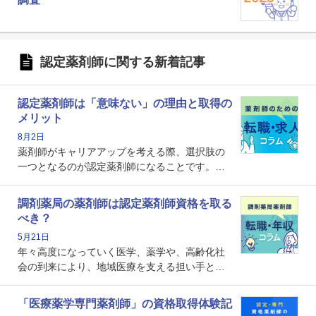
認定薬剤師に関する新着記事
認定薬剤師は「意味ない」の理由と取得の
メリット
8月2日
薬剤師がキャリアアップを考える際、選択肢の
一つとなるのが認定薬剤師になることです。し
かし、「認定薬剤師は取得しても意味がない」
という声を聞いたことがあるかもしれません。
調剤薬局の薬剤師は認定薬剤師資格を取る
本記事では、認定薬剤師が「意味ない」といわ
べき？
れる理由や、取得するメリット、年収・キャリ
5月21日
アへの影響を解説します。
年々高度になっていく医学、薬学や、高齢化社
会の到来により、地域医療を支える担い手とし
ての薬剤師の存在がクローズアップされるなか
で、重要度が増しているのが認定薬剤師という
「医療薬学専門薬剤師」の資格取得体験記
資格です。認定薬剤師とはいったいどんな資格