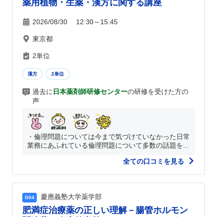
薬用植物・生薬・漢方に関する講座
2026/08/30 12:30～15:45
東京都
2単位
漢方
2単位
過去に
日本薬剤師研修センター
の研修を受けた方の
声
・倫理問題については今まで気づけていなかった日常
業務にあふれている倫理問題について多数の話題を...
全ての口コミを見る
慶應義塾大学薬学部
G04
肥満症治療薬の正しい理解－腸管ホルモン