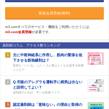
新規会員登録(無料)
m3.comすべてのサービス・機能をご利用いただくには、
m3.com会員登録
が必要です。
薬剤師コラム アクセス数ランキング
主に中枢神経系に作用し、筋肉の緊張を低
1
下させる筋弛緩剤は？
医師も「いいね」した！ 人に教えたくなる薬学＆医療
トリビア
Q.市販のアレグラを運転手に眠気は出ない
2
と説明してよい？
薬剤師のための「学べる医療クイズ」
認定薬剤師は「意味ない」の理由と取得の
3