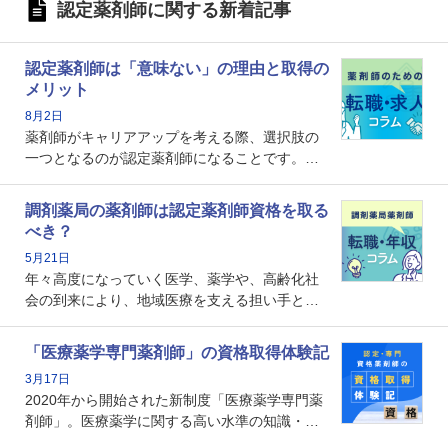
認定薬剤師に関する新着記事
認定薬剤師は「意味ない」の理由と取得の
メリット
8月2日
薬剤師がキャリアアップを考える際、選択肢の
一つとなるのが認定薬剤師になることです。し
かし、「認定薬剤師は取得しても意味がない」
という声を聞いたことがあるかもしれません。
調剤薬局の薬剤師は認定薬剤師資格を取る
本記事では、認定薬剤師が「意味ない」といわ
べき？
れる理由や、取得するメリット、年収・キャリ
5月21日
アへの影響を解説します。
年々高度になっていく医学、薬学や、高齢化社
会の到来により、地域医療を支える担い手とし
ての薬剤師の存在がクローズアップされるなか
で、重要度が増しているのが認定薬剤師という
「医療薬学専門薬剤師」の資格取得体験記
資格です。認定薬剤師とはいったいどんな資格
3月17日
なのでしょうか。それを取得するとどのような
2020年から開始された新制度「医療薬学専門薬
メリットがあるのでしょうか。
剤師」。医療薬学に関する高い水準の知識・技
能を備えた薬剤師の養成を目的としており、薬