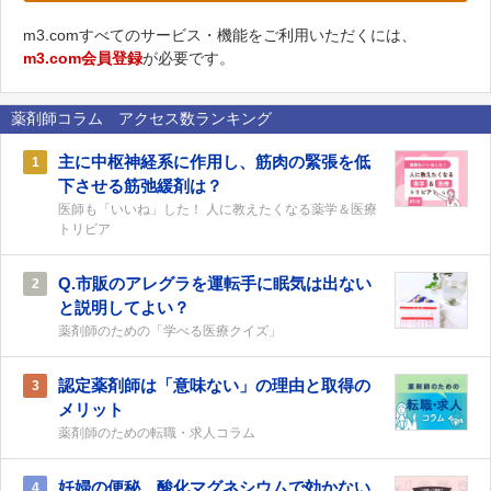
m3.comすべてのサービス・機能をご利用いただくには、
m3.com会員登録
が必要です。
薬剤師コラム アクセス数ランキング
主に中枢神経系に作用し、筋肉の緊張を低
1
下させる筋弛緩剤は？
医師も「いいね」した！ 人に教えたくなる薬学＆医療
トリビア
Q.市販のアレグラを運転手に眠気は出ない
2
と説明してよい？
薬剤師のための「学べる医療クイズ」
認定薬剤師は「意味ない」の理由と取得の
3
メリット
薬剤師のための転職・求人コラム
妊婦の便秘、酸化マグネシウムで効かない
4