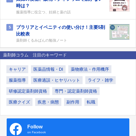
時は？
服薬指導に役立つ、妊婦と薬の話
プラリアとイベニティの使い分け！主要5剤
5
比較表
薬剤師くるみぱんの勉強ノート
薬剤師コラム 注目のキーワード
キャリア
医薬品情報・DI
薬物療法・作用機序
服薬指導
医療過誤・ヒヤリハット
ライフ・雑学
研修認定薬剤師資格
専門・認定薬剤師資格
医療クイズ
疾患・病態
副作用
転職
Follow
on Facebook