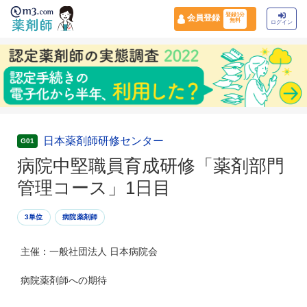
登録1分
会員登録
無料
ログイン
日本薬剤師研修センター
G01
病院中堅職員育成研修「薬剤部門
管理コース」1日目
3単位
病院薬剤師
主催：一般社団法人 日本病院会
病院薬剤師への期待