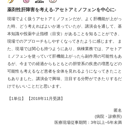
薬剤性肝障害を考える‐アセトアミノフェンを中心に‐
現場でよく扱うアセトアミノフェンだが、よく肝機能が上がっ
た時、どう考えればよいか迷っていたが、講演会を通して、基
本知識や投薬中止指標（目安）があることを知ることができ、
現場でのアプローチもしやすくなってきたように感じます。 ま
た、現場では関心も持つようにあり、病棟業務では、アセトア
ミノフェンを使っていて肝機能上がったら副作用の可能性もあ
るが、今までの経過からもともとの胆管系の疾患の増悪などの
可能性も考えるなど患者を全体を見れるようになってきたこと
もありました。講演会で興味、注目する分野ができたりするだ
けでもいいことだと思います。
【1単位】 【2018年11月受講】
匿名
(病院・診療所)
医療現場従事期間：3年以上~5年未満