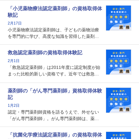
剤師としての専門性を示す客観的な根拠の一つ
「小児薬物療法認定薬剤師」の資格取得体
となります。取得要件は多岐に渡り、審査も複
験記
数回ありますが、患者さんに対して一定の能力
2月17日
の証明になる資格と言えます。
小児薬物療法認定薬剤師は、子どもの薬物治療
を専門的に学び、高度な知識を習得した薬剤師
です。子どもの発達段階における身体的特徴
や、特有の疾患、心理状況を理解し、専門性を
救急認定薬剤師の資格取得体験記
深めることで、子どもとその保護者に寄り添え
2月1日
る存在です。今回はそんな小児薬物療法認定薬
「救急認定薬剤師」は2011年度に認定制度が始
剤師の取得体験記をご紹介します。
まった比較的新しい資格です。近年では救急病
棟に薬剤師を配置する病院が増えてきているこ
とから、救急認定薬剤師を目指す病院薬剤師も
薬剤師の「がん専門薬剤師」資格取得体験
増えているのではないでしょうか。今回はそん
記
な救急認定薬剤師の取得体験記をご紹介しま
1月2日
す。
認定・専門薬剤師資格を語るうえで、外せない
「がん専門薬剤師」。がん専門薬剤師は、薬剤
師として初めて医療法上広告が可能な専門性に
関する資格として、2009年に発足しました。薬
「抗菌化学療法認定薬剤師」の資格取得体
剤師の専門性を活かして高度化するがん医療に