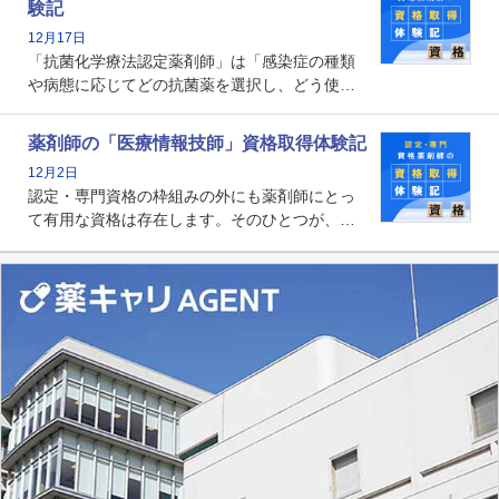
験記
貢献する姿は、今も病院薬剤師にとって一目置
12月17日
かれる存在です。
「抗菌化学療法認定薬剤師」は「感染症の種類
や病態に応じてどの抗菌薬を選択し、どう使っ
たらいいのか」まで踏み込んで提案・実践でき
る薬剤師です。現在、感染防止対策加算の施設
薬剤師の「医療情報技師」資格取得体験記
基準に専任の薬剤師配置が挙げられており、今
12月2日
後は感染症領域で薬剤師に、より多くの役割が
認定・専門資格の枠組みの外にも薬剤師にとっ
求められる可能性もあります。
て有用な資格は存在します。そのひとつが、
「医療情報技師」です。患者の病歴、経過、検
査データ、投薬歴など非常に多岐にわたる医療
データを利活用し、またシステム管理できるこ
とは、病院薬剤師を中心に大きな武器になりま
す。