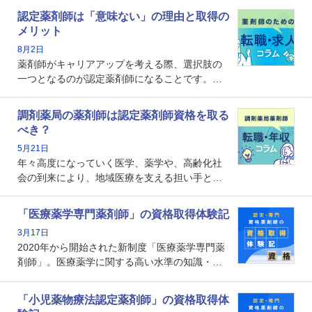
認定薬剤師は「意味ない」の理由と取得の
メリット
8月2日
薬剤師がキャリアアップを考える際、選択肢の
一つとなるのが認定薬剤師になることです。し
かし、「認定薬剤師は取得しても意味がない」
という声を聞いたことがあるかもしれません。
調剤薬局の薬剤師は認定薬剤師資格を取る
本記事では、認定薬剤師が「意味ない」といわ
べき？
れる理由や、取得するメリット、年収・キャリ
5月21日
アへの影響を解説します。
年々高度になっていく医学、薬学や、高齢化社
会の到来により、地域医療を支える担い手とし
ての薬剤師の存在がクローズアップされるなか
で、重要度が増しているのが認定薬剤師という
「医療薬学専門薬剤師」の資格取得体験記
資格です。認定薬剤師とはいったいどんな資格
3月17日
なのでしょうか。それを取得するとどのような
2020年から開始された新制度「医療薬学専門薬
メリットがあるのでしょうか。
剤師」。医療薬学に関する高い水準の知識・技
能を備えた薬剤師の養成を目的としており、薬
剤師としての専門性を示す客観的な根拠の一つ
「小児薬物療法認定薬剤師」の資格取得体
となります。取得要件は多岐に渡り、審査も複