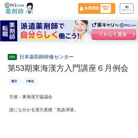
登録1分
会員登録
無料
ログイン
日本薬剤師研修センター
G01
第53期東海漢方入門講座６月例会
漢方
3単位
主催：東海漢方協議会
誰にも分かる漢方基礎「気血津液」