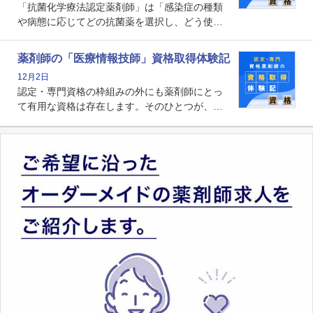
「抗菌化学療法認定薬剤師」は「感染症の種類
や病態に応じてどの抗菌薬を選択し、どう使っ
たらいいのか」まで踏み込んで提案・実践でき
る薬剤師です。現在、感染防止対策加算の施設
薬剤師の「医療情報技師」資格取得体験記
基準に専任の薬剤師配置が挙げられており、今
12月2日
後は感染症領域で薬剤師に、より多くの役割が
認定・専門資格の枠組みの外にも薬剤師にとっ
求められる可能性もあります。
て有用な資格は存在します。そのひとつが、
「医療情報技師」です。患者の病歴、経過、検
査データ、投薬歴など非常に多岐にわたる医療
データを利活用し、またシステム管理できるこ
とは、病院薬剤師を中心に大きな武器になりま
す。