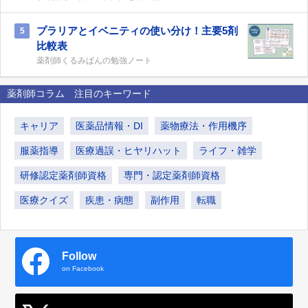
プラリアとイベニティの使い分け！主要5剤
5
比較表
薬剤師くるみぱんの勉強ノート
薬剤師コラム 注目のキーワード
キャリア
医薬品情報・DI
薬物療法・作用機序
服薬指導
医療過誤・ヒヤリハット
ライフ・雑学
研修認定薬剤師資格
専門・認定薬剤師資格
医療クイズ
疾患・病態
副作用
転職
Follow
on Facebook