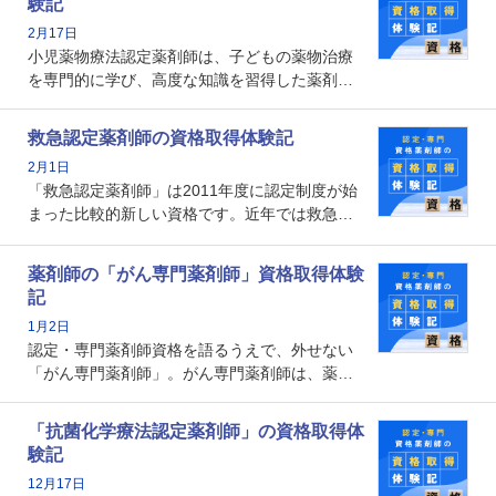
験記
数回ありますが、患者さんに対して一定の能力
2月17日
の証明になる資格と言えます。
小児薬物療法認定薬剤師は、子どもの薬物治療
を専門的に学び、高度な知識を習得した薬剤師
です。子どもの発達段階における身体的特徴
や、特有の疾患、心理状況を理解し、専門性を
救急認定薬剤師の資格取得体験記
深めることで、子どもとその保護者に寄り添え
2月1日
る存在です。今回はそんな小児薬物療法認定薬
「救急認定薬剤師」は2011年度に認定制度が始
剤師の取得体験記をご紹介します。
まった比較的新しい資格です。近年では救急病
棟に薬剤師を配置する病院が増えてきているこ
とから、救急認定薬剤師を目指す病院薬剤師も
薬剤師の「がん専門薬剤師」資格取得体験
増えているのではないでしょうか。今回はそん
記
な救急認定薬剤師の取得体験記をご紹介しま
1月2日
す。
認定・専門薬剤師資格を語るうえで、外せない
「がん専門薬剤師」。がん専門薬剤師は、薬剤
師として初めて医療法上広告が可能な専門性に
関する資格として、2009年に発足しました。薬
「抗菌化学療法認定薬剤師」の資格取得体
剤師の専門性を活かして高度化するがん医療に
験記
貢献する姿は、今も病院薬剤師にとって一目置
12月17日
かれる存在です。