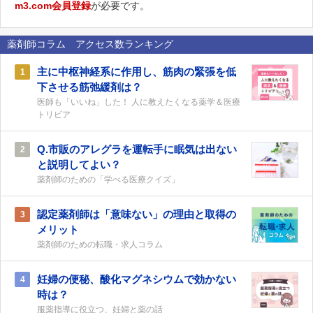
m3.com会員登録
が必要です。
薬剤師コラム アクセス数ランキング
主に中枢神経系に作用し、筋肉の緊張を低
1
下させる筋弛緩剤は？
医師も「いいね」した！ 人に教えたくなる薬学＆医療
トリビア
Q.市販のアレグラを運転手に眠気は出ない
2
と説明してよい？
薬剤師のための「学べる医療クイズ」
認定薬剤師は「意味ない」の理由と取得の
3
メリット
薬剤師のための転職・求人コラム
妊婦の便秘、酸化マグネシウムで効かない
4
時は？
服薬指導に役立つ、妊婦と薬の話