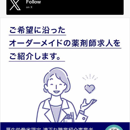
Follow
on X