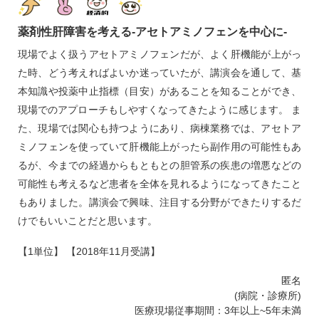
薬剤性肝障害を考える‐アセトアミノフェンを中心に‐
現場でよく扱うアセトアミノフェンだが、よく肝機能が上がっ
た時、どう考えればよいか迷っていたが、講演会を通して、基
本知識や投薬中止指標（目安）があることを知ることができ、
現場でのアプローチもしやすくなってきたように感じます。 ま
た、現場では関心も持つようにあり、病棟業務では、アセトア
ミノフェンを使っていて肝機能上がったら副作用の可能性もあ
るが、今までの経過からもともとの胆管系の疾患の増悪などの
可能性も考えるなど患者を全体を見れるようになってきたこと
もありました。講演会で興味、注目する分野ができたりするだ
けでもいいことだと思います。
【1単位】 【2018年11月受講】
匿名
(病院・診療所)
医療現場従事期間：3年以上~5年未満