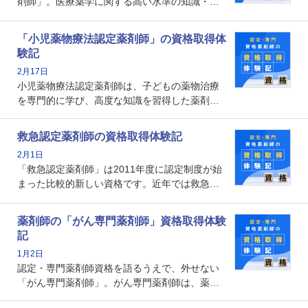
剤師」。医療薬学に関する高い水準の知識・技
能を備えた薬剤師の養成を目的としており、薬
剤師としての専門性を示す客観的な根拠の一つ
「小児薬物療法認定薬剤師」の資格取得体
となります。取得要件は多岐に渡り、審査も複
験記
数回ありますが、患者さんに対して一定の能力
2月17日
の証明になる資格と言えます。
小児薬物療法認定薬剤師は、子どもの薬物治療
を専門的に学び、高度な知識を習得した薬剤師
です。子どもの発達段階における身体的特徴
や、特有の疾患、心理状況を理解し、専門性を
救急認定薬剤師の資格取得体験記
深めることで、子どもとその保護者に寄り添え
2月1日
る存在です。今回はそんな小児薬物療法認定薬
「救急認定薬剤師」は2011年度に認定制度が始
剤師の取得体験記をご紹介します。
まった比較的新しい資格です。近年では救急病
棟に薬剤師を配置する病院が増えてきているこ
とから、救急認定薬剤師を目指す病院薬剤師も
薬剤師の「がん専門薬剤師」資格取得体験
増えているのではないでしょうか。今回はそん
記
な救急認定薬剤師の取得体験記をご紹介しま
1月2日
す。
認定・専門薬剤師資格を語るうえで、外せない
「がん専門薬剤師」。がん専門薬剤師は、薬剤
師として初めて医療法上広告が可能な専門性に