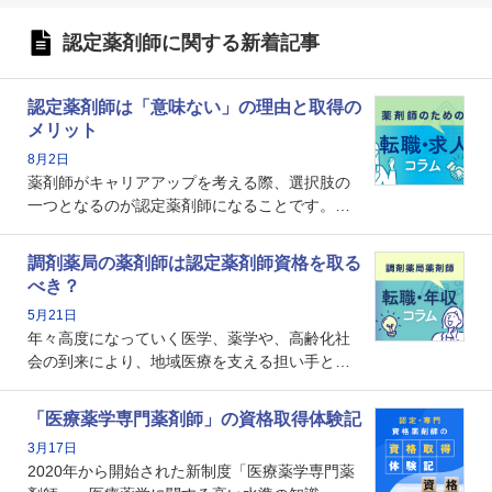
認定薬剤師に関する新着記事
認定薬剤師は「意味ない」の理由と取得の
メリット
8月2日
薬剤師がキャリアアップを考える際、選択肢の
一つとなるのが認定薬剤師になることです。し
かし、「認定薬剤師は取得しても意味がない」
という声を聞いたことがあるかもしれません。
調剤薬局の薬剤師は認定薬剤師資格を取る
本記事では、認定薬剤師が「意味ない」といわ
べき？
れる理由や、取得するメリット、年収・キャリ
5月21日
アへの影響を解説します。
年々高度になっていく医学、薬学や、高齢化社
会の到来により、地域医療を支える担い手とし
ての薬剤師の存在がクローズアップされるなか
で、重要度が増しているのが認定薬剤師という
「医療薬学専門薬剤師」の資格取得体験記
資格です。認定薬剤師とはいったいどんな資格
3月17日
なのでしょうか。それを取得するとどのような
2020年から開始された新制度「医療薬学専門薬
メリットがあるのでしょうか。