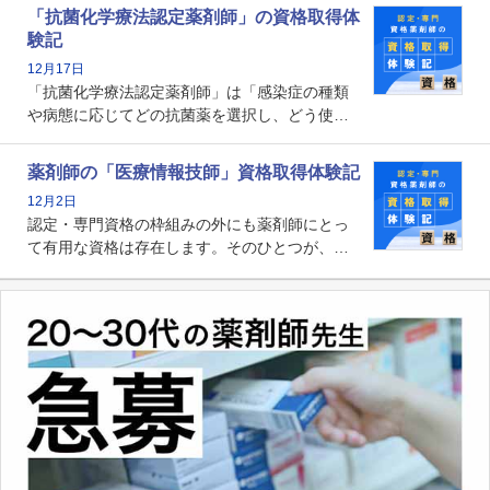
関する資格として、2009年に発足しました。薬
「抗菌化学療法認定薬剤師」の資格取得体
剤師の専門性を活かして高度化するがん医療に
験記
貢献する姿は、今も病院薬剤師にとって一目置
12月17日
かれる存在です。
「抗菌化学療法認定薬剤師」は「感染症の種類
や病態に応じてどの抗菌薬を選択し、どう使っ
たらいいのか」まで踏み込んで提案・実践でき
る薬剤師です。現在、感染防止対策加算の施設
薬剤師の「医療情報技師」資格取得体験記
基準に専任の薬剤師配置が挙げられており、今
12月2日
後は感染症領域で薬剤師に、より多くの役割が
認定・専門資格の枠組みの外にも薬剤師にとっ
求められる可能性もあります。
て有用な資格は存在します。そのひとつが、
「医療情報技師」です。患者の病歴、経過、検
査データ、投薬歴など非常に多岐にわたる医療
データを利活用し、またシステム管理できるこ
とは、病院薬剤師を中心に大きな武器になりま
す。