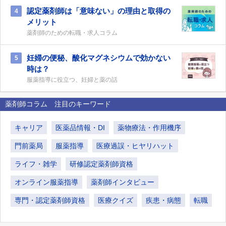
認定薬剤師は「意味ない」の理由と取得の
4
メリット
薬剤師のための転職・求人コラム
妊婦の便秘、酸化マグネシウムで効かない
5
時は？
服薬指導に役立つ、妊婦と薬の話
薬剤師コラム 注目のキーワード
キャリア
医薬品情報・DI
薬物療法・作用機序
門前薬局
服薬指導
医療過誤・ヒヤリハット
ライフ・雑学
研修認定薬剤師資格
オンライン服薬指導
薬剤師インタビュー
専門・認定薬剤師資格
医療クイズ
疾患・病態
転職