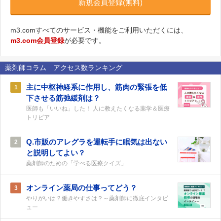
新規会員登録(無料)
m3.comすべてのサービス・機能をご利用いただくには、
m3.com会員登録
が必要です。
薬剤師コラム アクセス数ランキング
主に中枢神経系に作用し、筋肉の緊張を低
1
下させる筋弛緩剤は？
医師も「いいね」した！ 人に教えたくなる薬学＆医療
トリビア
Q.市販のアレグラを運転手に眠気は出ない
2
と説明してよい？
薬剤師のための「学べる医療クイズ」
オンライン薬局の仕事ってどう？
3
やりがいは？働きやすさは？～薬剤師に徹底インタビ
ュー