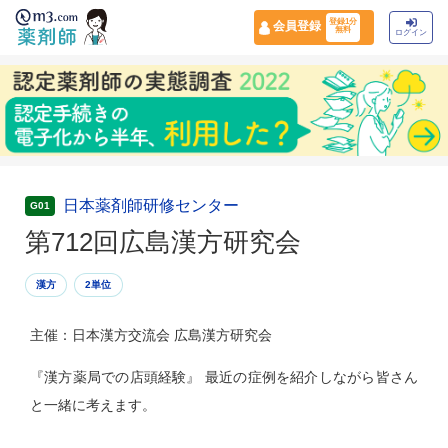
登録1分
会員登録
無料
ログイン
日本薬剤師研修センター
G01
第712回広島漢方研究会
漢方
2単位
主催：日本漢方交流会 広島漢方研究会
『漢方薬局での店頭経験』 最近の症例を紹介しながら皆さん
と一緒に考えます。