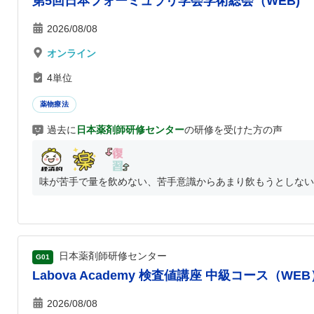
第5回日本フォーミュラリ学会学術総会（WEB)
2026/08/08
オンライン
4単位
薬物療法
過去に
日本薬剤師研修センター
の研修を受けた方の声
味が苦手で量を飲めない、苦手意識からあまり飲もうとしない、
日本薬剤師研修センター
G01
Labova Academy 検査値講座 中級コース（WEB
2026/08/08