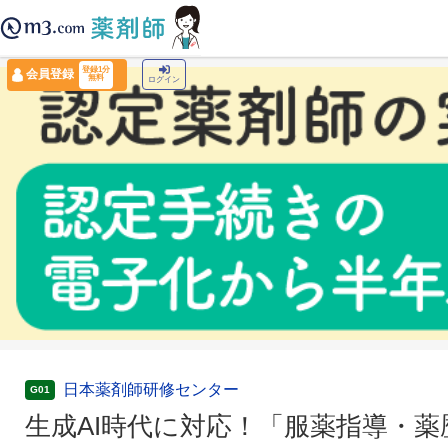
薬剤師トップ
›
認定薬剤師ナビ
›
生成AI時代に対応！「服薬指導・薬歴・トレーシン
登録1分
会員登録
無料
ログイン
日本薬剤師研修センター
G01
生成AI時代に対応！「服薬指導・薬