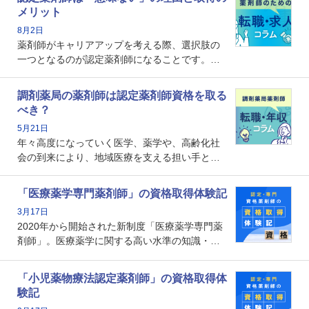
メリット
8月2日
薬剤師がキャリアアップを考える際、選択肢の
一つとなるのが認定薬剤師になることです。し
かし、「認定薬剤師は取得しても意味がない」
という声を聞いたことがあるかもしれません。
調剤薬局の薬剤師は認定薬剤師資格を取る
本記事では、認定薬剤師が「意味ない」といわ
べき？
れる理由や、取得するメリット、年収・キャリ
5月21日
アへの影響を解説します。
年々高度になっていく医学、薬学や、高齢化社
会の到来により、地域医療を支える担い手とし
ての薬剤師の存在がクローズアップされるなか
で、重要度が増しているのが認定薬剤師という
「医療薬学専門薬剤師」の資格取得体験記
資格です。認定薬剤師とはいったいどんな資格
3月17日
なのでしょうか。それを取得するとどのような
2020年から開始された新制度「医療薬学専門薬
メリットがあるのでしょうか。
剤師」。医療薬学に関する高い水準の知識・技
能を備えた薬剤師の養成を目的としており、薬
剤師としての専門性を示す客観的な根拠の一つ
「小児薬物療法認定薬剤師」の資格取得体
となります。取得要件は多岐に渡り、審査も複
験記
数回ありますが、患者さんに対して一定の能力