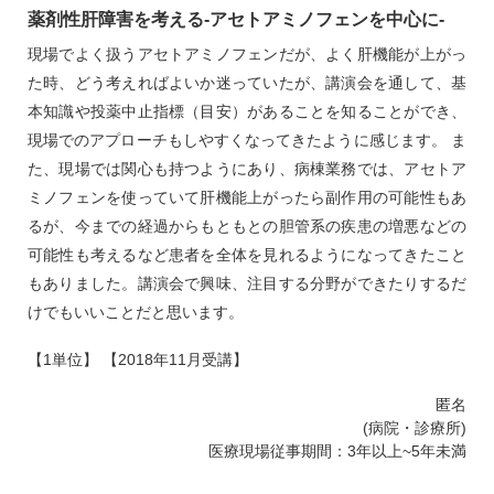
薬剤性肝障害を考える‐アセトアミノフェンを中心に‐
現場でよく扱うアセトアミノフェンだが、よく肝機能が上がっ
た時、どう考えればよいか迷っていたが、講演会を通して、基
本知識や投薬中止指標（目安）があることを知ることができ、
現場でのアプローチもしやすくなってきたように感じます。 ま
た、現場では関心も持つようにあり、病棟業務では、アセトア
ミノフェンを使っていて肝機能上がったら副作用の可能性もあ
るが、今までの経過からもともとの胆管系の疾患の増悪などの
可能性も考えるなど患者を全体を見れるようになってきたこと
もありました。講演会で興味、注目する分野ができたりするだ
けでもいいことだと思います。
【1単位】 【2018年11月受講】
匿名
(病院・診療所)
医療現場従事期間：3年以上~5年未満