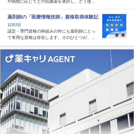
や病態に応じてどの抗菌薬を選択し、どう使っ
たらいいのか」まで踏み込んで提案・実践でき
る薬剤師です。現在、感染防止対策加算の施設
薬剤師の「医療情報技師」資格取得体験記
基準に専任の薬剤師配置が挙げられており、今
12月2日
後は感染症領域で薬剤師に、より多くの役割が
認定・専門資格の枠組みの外にも薬剤師にとっ
求められる可能性もあります。
て有用な資格は存在します。そのひとつが、
「医療情報技師」です。患者の病歴、経過、検
査データ、投薬歴など非常に多岐にわたる医療
データを利活用し、またシステム管理できるこ
とは、病院薬剤師を中心に大きな武器になりま
す。