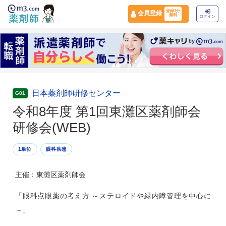
登録1分
会員登録
無料
ログイン
日本薬剤師研修センター
G01
令和8年度 第1回東灘区薬剤師会
研修会(WEB)
1単位
眼科疾患
主催：東灘区薬剤師会
「眼科点眼薬の考え方 ～ステロイドや緑内障管理を中心に
～」