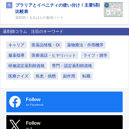
プラリアとイベニティの使い分け！主要5剤
5
比較表
薬剤師くるみぱんの勉強ノート
薬剤師コラム 注目のキーワード
キャリア
医薬品情報・DI
薬物療法・作用機序
服薬指導
医療過誤・ヒヤリハット
ライフ・雑学
研修認定薬剤師資格
専門・認定薬剤師資格
医療クイズ
疾患・病態
副作用
転職
Follow
on Facebook
Follow
on X