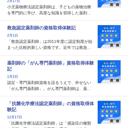
2月17日
の証明になる資格と言えます。
小児薬物療法認定薬剤師は、子どもの薬物治療
を専門的に学び、高度な知識を習得した薬剤師
です。子どもの発達段階における身体的特徴
や、特有の疾患、心理状況を理解し、専門性を
救急認定薬剤師の資格取得体験記
深めることで、子どもとその保護者に寄り添え
2月1日
る存在です。今回はそんな小児薬物療法認定薬
「救急認定薬剤師」は2011年度に認定制度が始
剤師の取得体験記をご紹介します。
まった比較的新しい資格です。近年では救急病
棟に薬剤師を配置する病院が増えてきているこ
とから、救急認定薬剤師を目指す病院薬剤師も
薬剤師の「がん専門薬剤師」資格取得体験
増えているのではないでしょうか。今回はそん
記
な救急認定薬剤師の取得体験記をご紹介しま
1月2日
す。
認定・専門薬剤師資格を語るうえで、外せない
「がん専門薬剤師」。がん専門薬剤師は、薬剤
師として初めて医療法上広告が可能な専門性に
関する資格として、2009年に発足しました。薬
「抗菌化学療法認定薬剤師」の資格取得体
剤師の専門性を活かして高度化するがん医療に
験記
貢献する姿は、今も病院薬剤師にとって一目置
12月17日
かれる存在です。
「抗菌化学療法認定薬剤師」は「感染症の種類