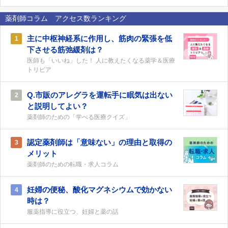
薬剤師コラム アクセス数ランキング
主に中枢神経系に作用し、筋肉の緊張を低
1
下させる筋弛緩剤は？
医師も「いいね」した！ 人に教えたくなる薬学＆医療
トリビア
Q.市販のアレグラを運転手に眠気は出ない
2
と説明してよい？
薬剤師のための「学べる医療クイズ」
認定薬剤師は「意味ない」の理由と取得の
3
メリット
薬剤師のための転職・求人コラム
妊婦の便秘、酸化マグネシウムで効かない
4
時は？
服薬指導に役立つ、妊婦と薬の話