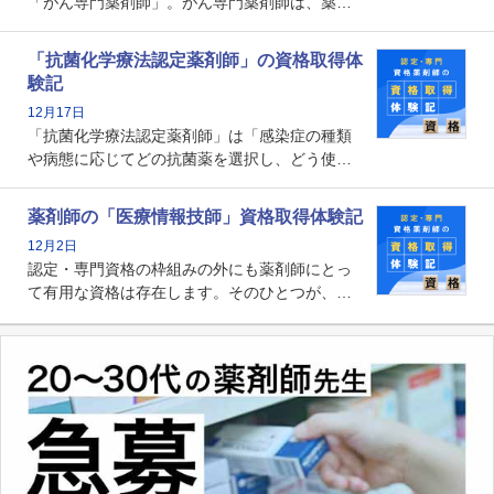
「がん専門薬剤師」。がん専門薬剤師は、薬剤
師として初めて医療法上広告が可能な専門性に
関する資格として、2009年に発足しました。薬
「抗菌化学療法認定薬剤師」の資格取得体
剤師の専門性を活かして高度化するがん医療に
験記
貢献する姿は、今も病院薬剤師にとって一目置
12月17日
かれる存在です。
「抗菌化学療法認定薬剤師」は「感染症の種類
や病態に応じてどの抗菌薬を選択し、どう使っ
たらいいのか」まで踏み込んで提案・実践でき
る薬剤師です。現在、感染防止対策加算の施設
薬剤師の「医療情報技師」資格取得体験記
基準に専任の薬剤師配置が挙げられており、今
12月2日
後は感染症領域で薬剤師に、より多くの役割が
認定・専門資格の枠組みの外にも薬剤師にとっ
求められる可能性もあります。
て有用な資格は存在します。そのひとつが、
「医療情報技師」です。患者の病歴、経過、検
査データ、投薬歴など非常に多岐にわたる医療
データを利活用し、またシステム管理できるこ
とは、病院薬剤師を中心に大きな武器になりま
す。