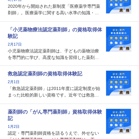
なのでしょうか。それを取得するとどのような
2020年から開始された新制度「医療薬学専門薬
メリットがあるのでしょうか。
剤師」。医療薬学に関する高い水準の知識・技
能を備えた薬剤師の養成を目的としており、薬
剤師としての専門性を示す客観的な根拠の一つ
「小児薬物療法認定薬剤師」の資格取得体
となります。取得要件は多岐に渡り、審査も複
験記
数回ありますが、患者さんに対して一定の能力
2月17日
の証明になる資格と言えます。
小児薬物療法認定薬剤師は、子どもの薬物治療
を専門的に学び、高度な知識を習得した薬剤師
です。子どもの発達段階における身体的特徴
や、特有の疾患、心理状況を理解し、専門性を
救急認定薬剤師の資格取得体験記
深めることで、子どもとその保護者に寄り添え
2月1日
る存在です。今回はそんな小児薬物療法認定薬
「救急認定薬剤師」は2011年度に認定制度が始
剤師の取得体験記をご紹介します。
まった比較的新しい資格です。近年では救急病
棟に薬剤師を配置する病院が増えてきているこ
とから、救急認定薬剤師を目指す病院薬剤師も
薬剤師の「がん専門薬剤師」資格取得体験
増えているのではないでしょうか。今回はそん
記
な救急認定薬剤師の取得体験記をご紹介しま
1月2日
す。
認定・専門薬剤師資格を語るうえで、外せない