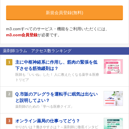
新規会員登録(無料)
m3.comすべてのサービス・機能をご利用いただくには、
m3.com会員登録
が必要です。
薬剤師コラム アクセス数ランキング
主に中枢神経系に作用し、筋肉の緊張を低
1
下させる筋弛緩剤は？
医師も「いいね」した！ 人に教えたくなる薬学＆医療
トリビア
Q.市販のアレグラを運転手に眠気は出ない
2
と説明してよい？
薬剤師のための「学べる医療クイズ」
オンライン薬局の仕事ってどう？
3
やりがいは？働きやすさは？～薬剤師に徹底インタビ