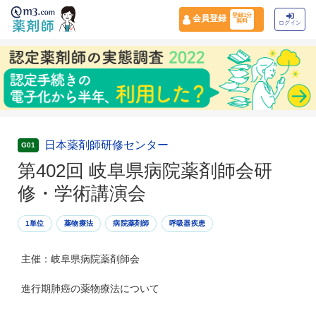
登録1分
会員登録
無料
ログイン
日本薬剤師研修センター
G01
第402回 岐阜県病院薬剤師会研
修・学術講演会
1単位
薬物療法
病院薬剤師
呼吸器疾患
主催：岐阜県病院薬剤師会
進行期肺癌の薬物療法について