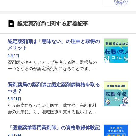
認定薬剤師に関する新着記事
認定薬剤師は「意味ない」の理由と取得の
メリット
8月2日
薬剤師がキャリアアップを考える際、選択肢の
一つとなるのが認定薬剤師になることです。し
かし、「認定薬剤師は取得しても意味がない」
という声を聞いたことがあるかもしれません。
調剤薬局の薬剤師は認定薬剤師資格を取る
本記事では、認定薬剤師が「意味ない」といわ
べき？
れる理由や、取得するメリット、年収・キャリ
5月21日
アへの影響を解説します。
年々高度になっていく医学、薬学や、高齢化社
会の到来により、地域医療を支える担い手とし
ての薬剤師の存在がクローズアップされるなか
で、重要度が増しているのが認定薬剤師という
「医療薬学専門薬剤師」の資格取得体験記
資格です。認定薬剤師とはいったいどんな資格
3月17日