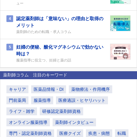
ュー
認定薬剤師は「意味ない」の理由と取得の
4
メリット
薬剤師のための転職・求人コラム
妊婦の便秘、酸化マグネシウムで効かない
5
時は？
服薬指導に役立つ、妊婦と薬の話
薬剤師コラム 注目のキーワード
キャリア
医薬品情報・DI
薬物療法・作用機序
門前薬局
服薬指導
医療過誤・ヒヤリハット
ライフ・雑学
研修認定薬剤師資格
オンライン服薬指導
薬剤師インタビュー
専門・認定薬剤師資格
医療クイズ
疾患・病態
転職