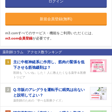
ログイン
新規会員登録(無料)
m3.comすべてのサービス・機能をご利用いただくには、
m3.com会員登録
が必要です。
薬剤師コラム アクセス数ランキング
主に中枢神経系に作用し、筋肉の緊張を低
1
下させる筋弛緩剤は？
医師も「いいね」した！ 人に教えたくなる薬学＆医療
トリビア
Q.市販のアレグラを運転手に眠気は出ない
2
と説明してよい？
薬剤師のための「学べる医療クイズ」