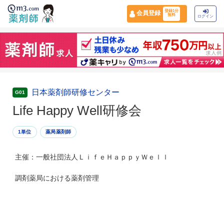
登録1分
会員登録
無料
ログイン
日本薬剤師研修センター
G01
Life Happy Well研修会
1単位
薬局薬剤師
主催：一般社団法人ＬｉｆｅＨａｐｐｙＷｅｌｌ
調剤薬局における薬剤管理