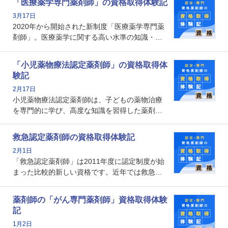
「医療薬学専門薬剤師」の資格取得体験記
資格です。認定薬剤師とはいったいどんな資格
3月17日
なのでしょうか。それを取得するとどのような
2020年から開始された新制度「医療薬学専門薬
メリットがあるのでしょうか。
剤師」。医療薬学に関する高い水準の知識・技
能を備えた薬剤師の養成を目的としており、薬
剤師としての専門性を示す客観的な根拠の一つ
「小児薬物療法認定薬剤師」の資格取得体
となります。取得要件は多岐に渡り、審査も複
験記
数回ありますが、患者さんに対して一定の能力
2月17日
の証明になる資格と言えます。
小児薬物療法認定薬剤師は、子どもの薬物治療
を専門的に学び、高度な知識を習得した薬剤師
です。子どもの発達段階における身体的特徴
や、特有の疾患、心理状況を理解し、専門性を
救急認定薬剤師の資格取得体験記
深めることで、子どもとその保護者に寄り添え
2月1日
る存在です。今回はそんな小児薬物療法認定薬
「救急認定薬剤師」は2011年度に認定制度が始
剤師の取得体験記をご紹介します。
まった比較的新しい資格です。近年では救急病
棟に薬剤師を配置する病院が増えてきているこ
とから、救急認定薬剤師を目指す病院薬剤師も
薬剤師の「がん専門薬剤師」資格取得体験
増えているのではないでしょうか。今回はそん
記
な救急認定薬剤師の取得体験記をご紹介しま
1月2日
す。