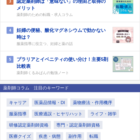
認定薬剤師は「意味ない」の理由と取得の
3
メリット
薬剤師のための転職・求人コラム
妊婦の便秘、酸化マグネシウムで効かない
4
時は？
服薬指導に役立つ、妊婦と薬の話
プラリアとイベニティの使い分け！主要5剤
5
比較表
薬剤師くるみぱんの勉強ノート
薬剤師コラム 注目のキーワード
キャリア
医薬品情報・DI
薬物療法・作用機序
服薬指導
医療過誤・ヒヤリハット
ライフ・雑学
研修認定薬剤師資格
専門・認定薬剤師資格
医療クイズ
疾患・病態
副作用
転職