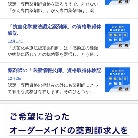
認定・専門薬剤師資格を語るうえで、外せない
「がん専門薬剤師」。がん専門薬剤師は、薬剤
師として初めて医療法上広告が可能な専門性に
関する資格として、2009年に発足しました。薬
「抗菌化学療法認定薬剤師」の資格取得体
剤師の専門性を活かして高度化するがん医療に
験記
貢献する姿は、今も病院薬剤師にとって一目置
12月17日
かれる存在です。
「抗菌化学療法認定薬剤師」は「感染症の種類
や病態に応じてどの抗菌薬を選択し、どう使っ
たらいいのか」まで踏み込んで提案・実践でき
る薬剤師です。現在、感染防止対策加算の施設
薬剤師の「医療情報技師」資格取得体験記
基準に専任の薬剤師配置が挙げられており、今
12月2日
後は感染症領域で薬剤師に、より多くの役割が
認定・専門資格の枠組みの外にも薬剤師にとっ
求められる可能性もあります。
て有用な資格は存在します。そのひとつが、
「医療情報技師」です。患者の病歴、経過、検
査データ、投薬歴など非常に多岐にわたる医療
データを利活用し、またシステム管理できるこ
とは、病院薬剤師を中心に大きな武器になりま
す。