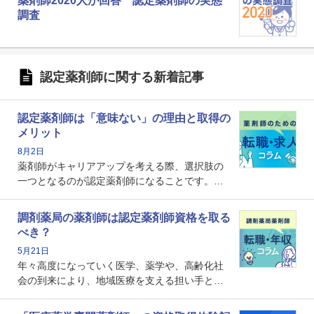
薬剤師2020人が回答 認定薬剤師の実態
調査
認定薬剤師に関する新着記事
認定薬剤師は「意味ない」の理由と取得の
メリット
8月2日
薬剤師がキャリアアップを考える際、選択肢の
一つとなるのが認定薬剤師になることです。し
かし、「認定薬剤師は取得しても意味がない」
という声を聞いたことがあるかもしれません。
調剤薬局の薬剤師は認定薬剤師資格を取る
本記事では、認定薬剤師が「意味ない」といわ
べき？
れる理由や、取得するメリット、年収・キャリ
5月21日
アへの影響を解説します。
年々高度になっていく医学、薬学や、高齢化社
会の到来により、地域医療を支える担い手とし
ての薬剤師の存在がクローズアップされるなか
で、重要度が増しているのが認定薬剤師という