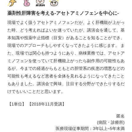
薬剤性肝障害を考える‐アセトアミノフェンを中心に‐
現場でよく扱うアセトアミノフェンだが、よく肝機能が上がっ
た時、どう考えればよいか迷っていたが、講演会を通して、基
本知識や投薬中止指標（目安）があることを知ることができ、
現場でのアプローチもしやすくなってきたように感じます。 ま
た、現場では関心も持つようにあり、病棟業務では、アセトア
ミノフェンを使っていて肝機能上がったら副作用の可能性もあ
るが、今までの経過からもともとの胆管系の疾患の増悪などの
可能性も考えるなど患者を全体を見れるようになってきたこと
もありました。講演会で興味、注目する分野ができたりするだ
けでもいいことだと思います。
【1単位】 【2018年11月受講】
匿名
(病院・診療所)
医療現場従事期間：3年以上~5年未満