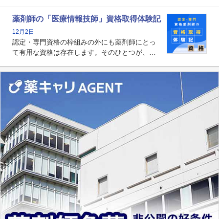
たらいいのか」まで踏み込んで提案・実践でき
る薬剤師です。現在、感染防止対策加算の施設
薬剤師の「医療情報技師」資格取得体験記
基準に専任の薬剤師配置が挙げられており、今
12月2日
後は感染症領域で薬剤師に、より多くの役割が
認定・専門資格の枠組みの外にも薬剤師にとっ
求められる可能性もあります。
て有用な資格は存在します。そのひとつが、
「医療情報技師」です。患者の病歴、経過、検
査データ、投薬歴など非常に多岐にわたる医療
データを利活用し、またシステム管理できるこ
とは、病院薬剤師を中心に大きな武器になりま
す。