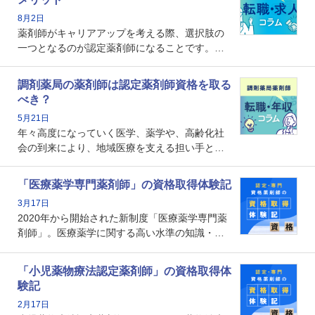
8月2日
薬剤師がキャリアアップを考える際、選択肢の
一つとなるのが認定薬剤師になることです。し
かし、「認定薬剤師は取得しても意味がない」
という声を聞いたことがあるかもしれません。
調剤薬局の薬剤師は認定薬剤師資格を取る
本記事では、認定薬剤師が「意味ない」といわ
べき？
れる理由や、取得するメリット、年収・キャリ
5月21日
アへの影響を解説します。
年々高度になっていく医学、薬学や、高齢化社
会の到来により、地域医療を支える担い手とし
ての薬剤師の存在がクローズアップされるなか
で、重要度が増しているのが認定薬剤師という
「医療薬学専門薬剤師」の資格取得体験記
資格です。認定薬剤師とはいったいどんな資格
3月17日
なのでしょうか。それを取得するとどのような
2020年から開始された新制度「医療薬学専門薬
メリットがあるのでしょうか。
剤師」。医療薬学に関する高い水準の知識・技
能を備えた薬剤師の養成を目的としており、薬
剤師としての専門性を示す客観的な根拠の一つ
「小児薬物療法認定薬剤師」の資格取得体
となります。取得要件は多岐に渡り、審査も複
験記
数回ありますが、患者さんに対して一定の能力
2月17日
の証明になる資格と言えます。