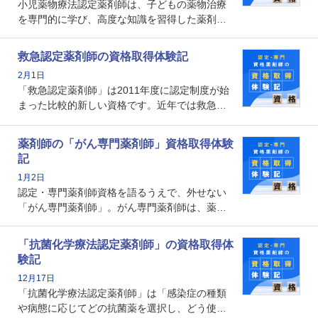
小児薬物療法認定薬剤師は、子どもの薬物治療
を専門的に学び、高度な知識を習得した薬剤師
です。子どもの発達段階における身体的特徴
や、特有の疾患、心理状況を理解し、専門性を
救急認定薬剤師の資格取得体験記
深めることで、子どもとその保護者に寄り添え
2月1日
る存在です。今回はそんな小児薬物療法認定薬
「救急認定薬剤師」は2011年度に認定制度が始
剤師の取得体験記をご紹介します。
まった比較的新しい資格です。近年では救急病
棟に薬剤師を配置する病院が増えてきているこ
とから、救急認定薬剤師を目指す病院薬剤師も
薬剤師の「がん専門薬剤師」資格取得体験
増えているのではないでしょうか。今回はそん
記
な救急認定薬剤師の取得体験記をご紹介しま
1月2日
す。
認定・専門薬剤師資格を語るうえで、外せない
「がん専門薬剤師」。がん専門薬剤師は、薬剤
師として初めて医療法上広告が可能な専門性に
関する資格として、2009年に発足しました。薬
「抗菌化学療法認定薬剤師」の資格取得体
剤師の専門性を活かして高度化するがん医療に
験記
貢献する姿は、今も病院薬剤師にとって一目置
12月17日
かれる存在です。
「抗菌化学療法認定薬剤師」は「感染症の種類
や病態に応じてどの抗菌薬を選択し、どう使っ