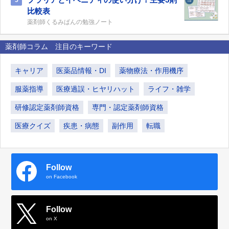
5
比較表
薬剤師くるみぱんの勉強ノート
薬剤師コラム 注目のキーワード
キャリア
医薬品情報・DI
薬物療法・作用機序
服薬指導
医療過誤・ヒヤリハット
ライフ・雑学
研修認定薬剤師資格
専門・認定薬剤師資格
医療クイズ
疾患・病態
副作用
転職
Follow
on Facebook
Follow
on X