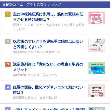
薬剤師コラム アクセス数ランキング
主に中枢神経系に作用し、筋肉の緊張を低
1
下させる筋弛緩剤は？
医師も「いいね」した！ 人に教えたくなる薬学＆医療
トリビア
Q.市販のアレグラを運転手に眠気は出ない
2
と説明してよい？
薬剤師のための「学べる医療クイズ」
認定薬剤師は「意味ない」の理由と取得の
3
メリット
薬剤師のための転職・求人コラム
妊婦の便秘、酸化マグネシウムで効かない
4
時は？
服薬指導に役立つ、妊婦と薬の話
プラリアとイベニティの使い分け！主要5剤