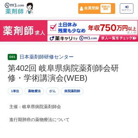
登録1分
会員登録
無料
ログイン
日本薬剤師研修センター
G01
第402回 岐阜県病院薬剤師会研
修・学術講演会(WEB)
1単位
薬物療法
がん
病院薬剤師
主催：岐阜県病院薬剤師会
進行期肺癌の薬物療法について