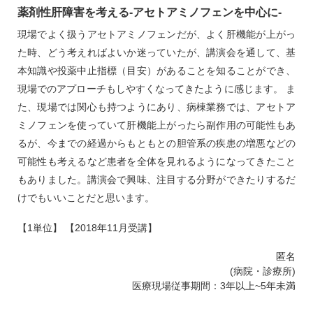
薬剤性肝障害を考える‐アセトアミノフェンを中心に‐
現場でよく扱うアセトアミノフェンだが、よく肝機能が上がっ
た時、どう考えればよいか迷っていたが、講演会を通して、基
本知識や投薬中止指標（目安）があることを知ることができ、
現場でのアプローチもしやすくなってきたように感じます。 ま
た、現場では関心も持つようにあり、病棟業務では、アセトア
ミノフェンを使っていて肝機能上がったら副作用の可能性もあ
るが、今までの経過からもともとの胆管系の疾患の増悪などの
可能性も考えるなど患者を全体を見れるようになってきたこと
もありました。講演会で興味、注目する分野ができたりするだ
けでもいいことだと思います。
【1単位】 【2018年11月受講】
匿名
(病院・診療所)
医療現場従事期間：3年以上~5年未満