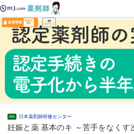
薬剤師トップ
›
認定薬剤師ナビ
›
妊娠と薬 基本のキ ～苦手をなくす次の一歩～(WEB
登録1分
会員登録
無料
ログイン
日本薬剤師研修センター
G01
妊娠と薬 基本のキ ～苦手をなくす次