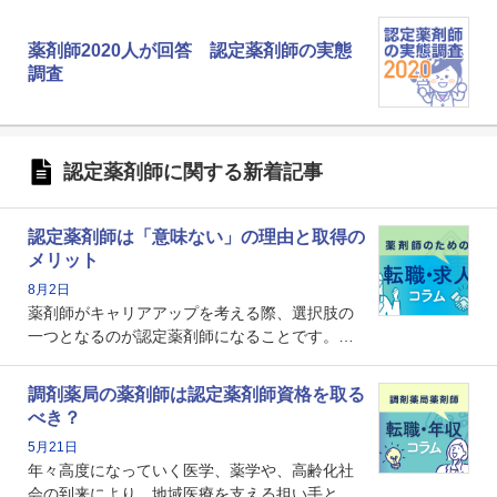
薬剤師2020人が回答 認定薬剤師の実態
調査
認定薬剤師に関する新着記事
認定薬剤師は「意味ない」の理由と取得の
メリット
8月2日
薬剤師がキャリアアップを考える際、選択肢の
一つとなるのが認定薬剤師になることです。し
かし、「認定薬剤師は取得しても意味がない」
という声を聞いたことがあるかもしれません。
調剤薬局の薬剤師は認定薬剤師資格を取る
本記事では、認定薬剤師が「意味ない」といわ
べき？
れる理由や、取得するメリット、年収・キャリ
5月21日
アへの影響を解説します。
年々高度になっていく医学、薬学や、高齢化社
会の到来により、地域医療を支える担い手とし