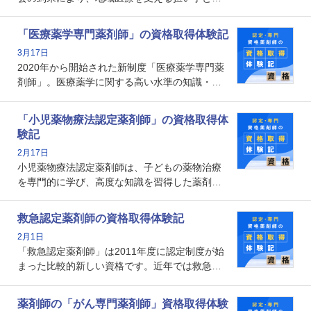
ての薬剤師の存在がクローズアップされるなか
で、重要度が増しているのが認定薬剤師という
「医療薬学専門薬剤師」の資格取得体験記
資格です。認定薬剤師とはいったいどんな資格
3月17日
なのでしょうか。それを取得するとどのような
2020年から開始された新制度「医療薬学専門薬
メリットがあるのでしょうか。
剤師」。医療薬学に関する高い水準の知識・技
能を備えた薬剤師の養成を目的としており、薬
剤師としての専門性を示す客観的な根拠の一つ
「小児薬物療法認定薬剤師」の資格取得体
となります。取得要件は多岐に渡り、審査も複
験記
数回ありますが、患者さんに対して一定の能力
2月17日
の証明になる資格と言えます。
小児薬物療法認定薬剤師は、子どもの薬物治療
を専門的に学び、高度な知識を習得した薬剤師
です。子どもの発達段階における身体的特徴
や、特有の疾患、心理状況を理解し、専門性を
救急認定薬剤師の資格取得体験記
深めることで、子どもとその保護者に寄り添え
2月1日
る存在です。今回はそんな小児薬物療法認定薬
「救急認定薬剤師」は2011年度に認定制度が始
剤師の取得体験記をご紹介します。
まった比較的新しい資格です。近年では救急病
棟に薬剤師を配置する病院が増えてきているこ
とから、救急認定薬剤師を目指す病院薬剤師も
薬剤師の「がん専門薬剤師」資格取得体験
増えているのではないでしょうか。今回はそん