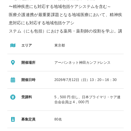
〜精神疾患にも対応する地域包括ケアシステムを含む～
医療介護連携が最重要課題となる地域医療において、精神疾
患対応にも対応する地域包括ケアシ
ステム（にも包括）における薬局・薬剤師の役割を学ぶ。講
義や実際の症例を基づき自分たちの役
エリア
東京都
割を考えるディスカッションを行う。
・これからどうなる日本の地域医療〜2040 年を目途とした新
開催場所
アーバンネット神田カンファレンス
しい地域医療構想とは〜
限りある医療資源を最適化・効率化しながら、「治す医療」
と「治し支える医療」を担う医療機
開催日時
2026年7月12日（日）13：20～16：30
関の役割分担を明確化し、地域完結型の医療・介護連携体制
を構築することを目的としている。そ
受講料
5，500 円 但し、日本プライマリ・ケア連
合会会員は 4，000 円
の中で薬局や薬剤師がどのような役割を果たすべきかを講義
とディスカッションを通して考える。
募集定員
80名