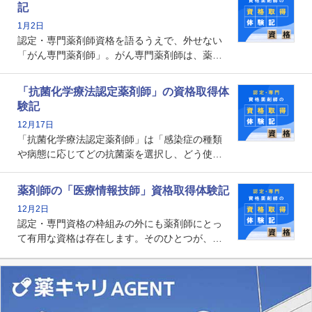
記
な救急認定薬剤師の取得体験記をご紹介しま
1月2日
す。
認定・専門薬剤師資格を語るうえで、外せない
「がん専門薬剤師」。がん専門薬剤師は、薬剤
師として初めて医療法上広告が可能な専門性に
関する資格として、2009年に発足しました。薬
「抗菌化学療法認定薬剤師」の資格取得体
剤師の専門性を活かして高度化するがん医療に
験記
貢献する姿は、今も病院薬剤師にとって一目置
12月17日
かれる存在です。
「抗菌化学療法認定薬剤師」は「感染症の種類
や病態に応じてどの抗菌薬を選択し、どう使っ
たらいいのか」まで踏み込んで提案・実践でき
る薬剤師です。現在、感染防止対策加算の施設
薬剤師の「医療情報技師」資格取得体験記
基準に専任の薬剤師配置が挙げられており、今
12月2日
後は感染症領域で薬剤師に、より多くの役割が
認定・専門資格の枠組みの外にも薬剤師にとっ
求められる可能性もあります。
て有用な資格は存在します。そのひとつが、
「医療情報技師」です。患者の病歴、経過、検
査データ、投薬歴など非常に多岐にわたる医療
データを利活用し、またシステム管理できるこ
とは、病院薬剤師を中心に大きな武器になりま
す。