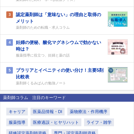
認定薬剤師は「意味ない」の理由と取得の
3
メリット
薬剤師のための転職・求人コラム
妊婦の便秘、酸化マグネシウムで効かない
4
時は？
服薬指導に役立つ、妊婦と薬の話
プラリアとイベニティの使い分け！主要5剤
5
比較表
薬剤師くるみぱんの勉強ノート
薬剤師コラム 注目のキーワード
キャリア
医薬品情報・DI
薬物療法・作用機序
服薬指導
医療過誤・ヒヤリハット
ライフ・雑学
研修認定薬剤師資格
専門・認定薬剤師資格