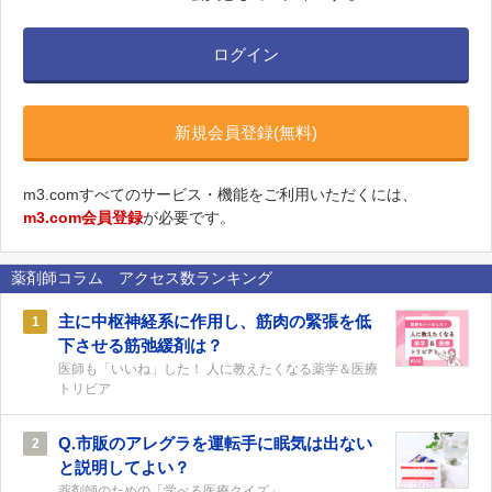
ログイン
新規会員登録(無料)
m3.comすべてのサービス・機能をご利用いただくには、
m3.com会員登録
が必要です。
薬剤師コラム アクセス数ランキング
主に中枢神経系に作用し、筋肉の緊張を低
1
下させる筋弛緩剤は？
医師も「いいね」した！ 人に教えたくなる薬学＆医療
トリビア
Q.市販のアレグラを運転手に眠気は出ない
2
と説明してよい？
薬剤師のための「学べる医療クイズ」