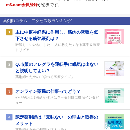
m3.com会員登録
が必要です。
薬剤師コラム アクセス数ランキング
主に中枢神経系に作用し、筋肉の緊張を低
1
下させる筋弛緩剤は？
医師も「いいね」した！ 人に教えたくなる薬学＆医療
トリビア
Q.市販のアレグラを運転手に眠気は出ない
2
と説明してよい？
薬剤師のための「学べる医療クイズ」
オンライン薬局の仕事ってどう？
3
やりがいは？働きやすさは？～薬剤師に徹底インタビ
ュー
認定薬剤師は「意味ない」の理由と取得の
4
メリット
薬剤師のための転職・求人コラム