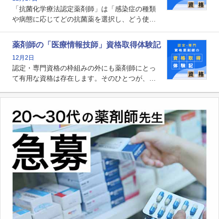
かれる存在です。
「抗菌化学療法認定薬剤師」は「感染症の種類
や病態に応じてどの抗菌薬を選択し、どう使っ
たらいいのか」まで踏み込んで提案・実践でき
る薬剤師です。現在、感染防止対策加算の施設
薬剤師の「医療情報技師」資格取得体験記
基準に専任の薬剤師配置が挙げられており、今
12月2日
後は感染症領域で薬剤師に、より多くの役割が
認定・専門資格の枠組みの外にも薬剤師にとっ
求められる可能性もあります。
て有用な資格は存在します。そのひとつが、
「医療情報技師」です。患者の病歴、経過、検
査データ、投薬歴など非常に多岐にわたる医療
データを利活用し、またシステム管理できるこ
とは、病院薬剤師を中心に大きな武器になりま
す。