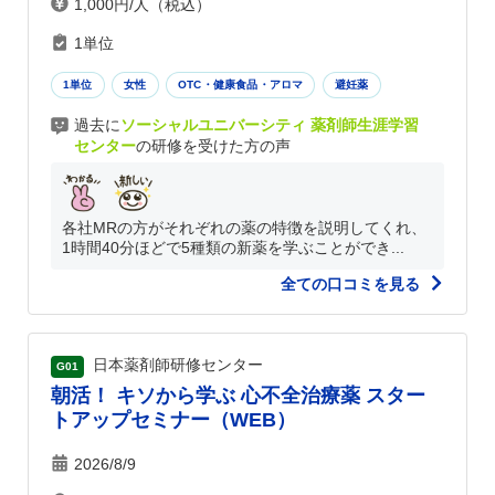
1,000円/人（税込）
1単位
1単位
女性
OTC・健康食品・アロマ
避妊薬
過去に
ソーシャルユニバーシティ 薬剤師生涯学習
センター
の研修を受けた方の声
各社MRの方がそれぞれの薬の特徴を説明してくれ、
1時間40分ほどで5種類の新薬を学ぶことができ...
全ての口コミを見る
日本薬剤師研修センター
G01
朝活！ キソから学ぶ 心不全治療薬 スター
トアップセミナー（WEB）
2026/8/9