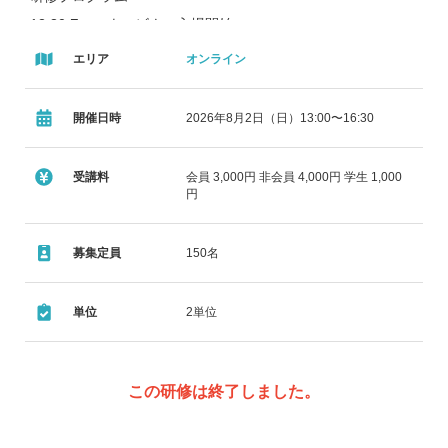
12:30 Zoomウェビナー入場開始
13:00－13:05
エリア
オンライン
開会あいさつ（日本⼥性薬剤師会会⻑）
13:05－13:15
開催日時
2026年8月2日（日）13:00〜16:30
受講上の注意事項
13:15－13:20
受講料
会員 3,000円 非会員 4,000円 学生 1,000
学習前テスト①ー１
円
13:20－14:40
婦人科がん 〜⼦宮体がんの基礎知識と最新治療
募集定員
150名
温泉川 真由先生
（がん研有明病院 婦人科副部⻑、総合腫瘍科医⻑）
単位
2単位
14:40－14:45
学習後テスト①ー２
14:45ー14:55
この研修は終了しました。
キーワード提示 ・ 休憩
14:55ー15:00