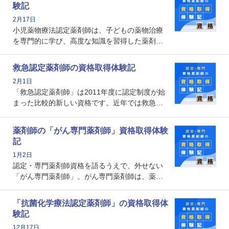
験記
数回ありますが、患者さんに対して一定の能力
2月17日
の証明になる資格と言えます。
小児薬物療法認定薬剤師は、子どもの薬物治療
を専門的に学び、高度な知識を習得した薬剤師
です。子どもの発達段階における身体的特徴
や、特有の疾患、心理状況を理解し、専門性を
救急認定薬剤師の資格取得体験記
深めることで、子どもとその保護者に寄り添え
2月1日
る存在です。今回はそんな小児薬物療法認定薬
「救急認定薬剤師」は2011年度に認定制度が始
剤師の取得体験記をご紹介します。
まった比較的新しい資格です。近年では救急病
棟に薬剤師を配置する病院が増えてきているこ
とから、救急認定薬剤師を目指す病院薬剤師も
薬剤師の「がん専門薬剤師」資格取得体験
増えているのではないでしょうか。今回はそん
記
な救急認定薬剤師の取得体験記をご紹介しま
1月2日
す。
認定・専門薬剤師資格を語るうえで、外せない
「がん専門薬剤師」。がん専門薬剤師は、薬剤
師として初めて医療法上広告が可能な専門性に
関する資格として、2009年に発足しました。薬
「抗菌化学療法認定薬剤師」の資格取得体
剤師の専門性を活かして高度化するがん医療に
験記
貢献する姿は、今も病院薬剤師にとって一目置
12月17日