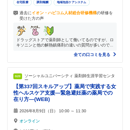
在宅医療
調剤報酬
地域包括ケアシステム
過去に
イオン・ハピコム人材総合研修機構
の研修を
受けた方の声
ドラッグストアで薬剤師として働いてるのですが、ロ
キソニンと他の解熱鎮痛剤の違いの質問が多いので...
全ての口コミを見る
ソーシャルユニバーシティ 薬剤師生涯学習センタ
G20
ー
【第337回スキルアップ】薬局で実践する女
性ヘルスケア支援―緊急避妊薬の薬局での
在り方―(WEB)
2026年8月9日（日） 10:00 ～ 11:30
オンライン