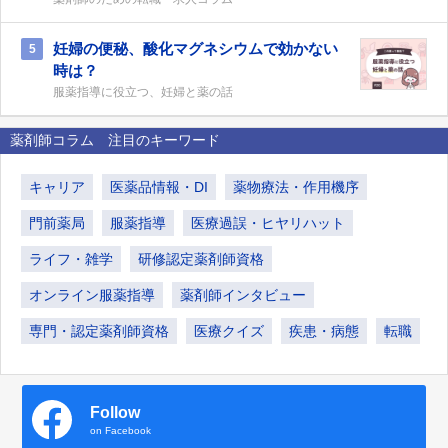
妊婦の便秘、酸化マグネシウムで効かない
5
時は？
服薬指導に役立つ、妊婦と薬の話
薬剤師コラム 注目のキーワード
キャリア
医薬品情報・DI
薬物療法・作用機序
門前薬局
服薬指導
医療過誤・ヒヤリハット
ライフ・雑学
研修認定薬剤師資格
オンライン服薬指導
薬剤師インタビュー
専門・認定薬剤師資格
医療クイズ
疾患・病態
転職
Follow
on Facebook