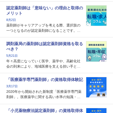
認定薬剤師は「意味ない」の理由と取得の
メリット
8月2日
薬剤師がキャリアアップを考える際、選択肢の
一つとなるのが認定薬剤師になることです。し
かし、「認定薬剤師は取得しても意味がない」
という声を聞いたことがあるかもしれません。
調剤薬局の薬剤師は認定薬剤師資格を取る
本記事では、認定薬剤師が「意味ない」といわ
べき？
れる理由や、取得するメリット、年収・キャリ
5月21日
アへの影響を解説します。
年々高度になっていく医学、薬学や、高齢化社
会の到来により、地域医療を支える担い手とし
ての薬剤師の存在がクローズアップされるなか
で、重要度が増しているのが認定薬剤師という
「医療薬学専門薬剤師」の資格取得体験記
資格です。認定薬剤師とはいったいどんな資格
3月17日
なのでしょうか。それを取得するとどのような
2020年から開始された新制度「医療薬学専門薬
メリットがあるのでしょうか。
剤師」。医療薬学に関する高い水準の知識・技
能を備えた薬剤師の養成を目的としており、薬
剤師としての専門性を示す客観的な根拠の一つ
「小児薬物療法認定薬剤師」の資格取得体
となります。取得要件は多岐に渡り、審査も複