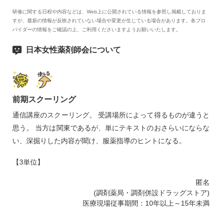
学習前テスト②ー１
研修に関する日程や内容などは、Web上に公開されている情報を参照し掲載しておりま
すが、最新の情報が反映されていない場合や変更が生じている場合があります。各プロ
15:00ー16:20
バイダーの情報をご確認の上、ご利用くださいますようお願いいたします。
性差医療の視点で⾒る男⼥の更年期
日本女性薬剤師会について
小宮 ひろみ先生
（国⽴成育医療研究センター ⼥性の健康総合センター センタ
ー⻑）
16:20ー16:25
前期スクーリング
学習後テスト②ー２
通信講座のスクーリング。 受講場所によって得るものが違うと
16:25－16:30
思う。 当方は関東であるが、単にテキストのおさらいにならな
キーワード提示 ・ 閉会挨拶（臨床薬学WG委員⻑）
い、深掘りした内容が聞け、服薬指導のヒントになる。
16:45
【3単位】
Zoomウェビナー退出後にアンケート回答
匿名
(調剤薬局・調剤併設ドラッグストア)
医療現場従事期間：10年以上～15年未満