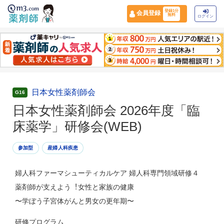
登録1分
会員登録
無料
ログイン
日本女性薬剤師会
G16
日本⼥性薬剤師会 2026年度「臨
床薬学」研修会(WEB)
参加型
産婦人科疾患
婦人科ファーマシューティカルケア 婦人科専門領域研修４
薬剤師が⽀えよう︕⼥性と家族の健康
〜学ぼう⼦宮体がんと男⼥の更年期〜
研修プログラム