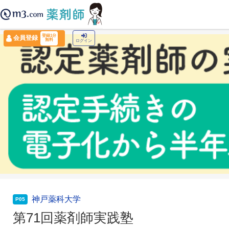
薬剤師トップ
›
認定薬剤師ナビ
›
第71回薬剤師実践塾
登録1分
会員登録
無料
ログイン
神戸薬科大学
P05
第71回薬剤師実践塾