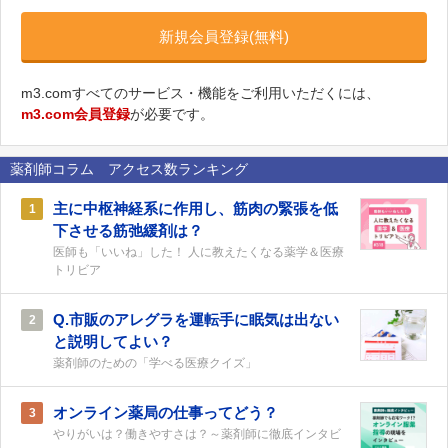
新規会員登録(無料)
m3.comすべてのサービス・機能をご利用いただくには、
m3.com会員登録
が必要です。
薬剤師コラム アクセス数ランキング
主に中枢神経系に作用し、筋肉の緊張を低
1
下させる筋弛緩剤は？
医師も「いいね」した！ 人に教えたくなる薬学＆医療
トリビア
Q.市販のアレグラを運転手に眠気は出ない
2
と説明してよい？
薬剤師のための「学べる医療クイズ」
オンライン薬局の仕事ってどう？
3
やりがいは？働きやすさは？～薬剤師に徹底インタビ