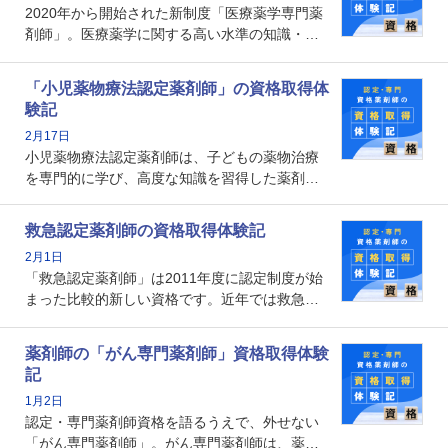
2020年から開始された新制度「医療薬学専門薬
メリットがあるのでしょうか。
剤師」。医療薬学に関する高い水準の知識・技
能を備えた薬剤師の養成を目的としており、薬
剤師としての専門性を示す客観的な根拠の一つ
「小児薬物療法認定薬剤師」の資格取得体
となります。取得要件は多岐に渡り、審査も複
験記
数回ありますが、患者さんに対して一定の能力
2月17日
の証明になる資格と言えます。
小児薬物療法認定薬剤師は、子どもの薬物治療
を専門的に学び、高度な知識を習得した薬剤師
です。子どもの発達段階における身体的特徴
や、特有の疾患、心理状況を理解し、専門性を
救急認定薬剤師の資格取得体験記
深めることで、子どもとその保護者に寄り添え
2月1日
る存在です。今回はそんな小児薬物療法認定薬
「救急認定薬剤師」は2011年度に認定制度が始
剤師の取得体験記をご紹介します。
まった比較的新しい資格です。近年では救急病
棟に薬剤師を配置する病院が増えてきているこ
とから、救急認定薬剤師を目指す病院薬剤師も
薬剤師の「がん専門薬剤師」資格取得体験
増えているのではないでしょうか。今回はそん
記
な救急認定薬剤師の取得体験記をご紹介しま
1月2日
す。
認定・専門薬剤師資格を語るうえで、外せない
「がん専門薬剤師」。がん専門薬剤師は、薬剤