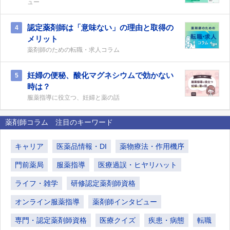
ュー
認定薬剤師は「意味ない」の理由と取得の
4
メリット
薬剤師のための転職・求人コラム
妊婦の便秘、酸化マグネシウムで効かない
5
時は？
服薬指導に役立つ、妊婦と薬の話
薬剤師コラム 注目のキーワード
キャリア
医薬品情報・DI
薬物療法・作用機序
門前薬局
服薬指導
医療過誤・ヒヤリハット
ライフ・雑学
研修認定薬剤師資格
オンライン服薬指導
薬剤師インタビュー
専門・認定薬剤師資格
医療クイズ
疾患・病態
転職