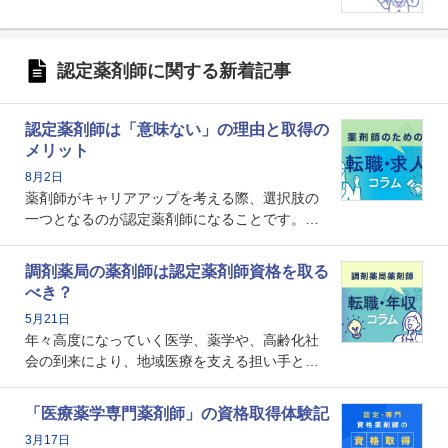
認定薬剤師に関する新着記事
認定薬剤師は「意味ない」の理由と取得の
メリット
8月2日
薬剤師がキャリアアップを考える際、選択肢の
一つとなるのが認定薬剤師になることです。し
かし、「認定薬剤師は取得しても意味がない」
という声を聞いたことがあるかもしれません。
調剤薬局の薬剤師は認定薬剤師資格を取る
本記事では、認定薬剤師が「意味ない」といわ
べき？
れる理由や、取得するメリット、年収・キャリ
5月21日
アへの影響を解説します。
年々高度になっていく医学、薬学や、高齢化社
会の到来により、地域医療を支える担い手とし
ての薬剤師の存在がクローズアップされるなか
で、重要度が増しているのが認定薬剤師という
「医療薬学専門薬剤師」の資格取得体験記
資格です。認定薬剤師とはいったいどんな資格
3月17日
なのでしょうか。それを取得するとどのような