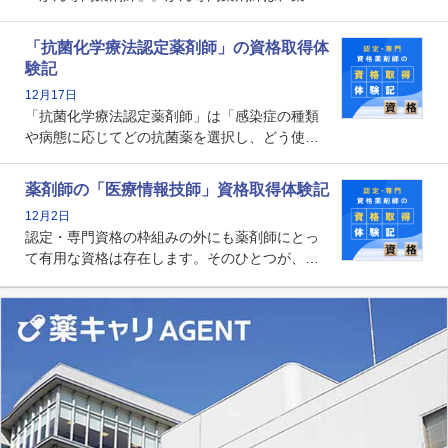
師として初めて医療法上広告が可能な専門性に
関する資格として、2009年に発足しました。薬
「抗菌化学療法認定薬剤師」の資格取得体
剤師の専門性を活かして高度化するがん医療に
験記
貢献する姿は、今も病院薬剤師にとって一目置
12月17日
かれる存在です。
「抗菌化学療法認定薬剤師」は「感染症の種類
や病態に応じてどの抗菌薬を選択し、どう使っ
たらいいのか」まで踏み込んで提案・実践でき
る薬剤師です。現在、感染防止対策加算の施設
薬剤師の「医療情報技師」資格取得体験記
基準に専任の薬剤師配置が挙げられており、今
12月2日
後は感染症領域で薬剤師に、より多くの役割が
認定・専門資格の枠組みの外にも薬剤師にとっ
求められる可能性もあります。
て有用な資格は存在します。そのひとつが、
「医療情報技師」です。患者の病歴、経過、検
査データ、投薬歴など非常に多岐にわたる医療
データを利活用し、またシステム管理できるこ
とは、病院薬剤師を中心に大きな武器になりま
す。