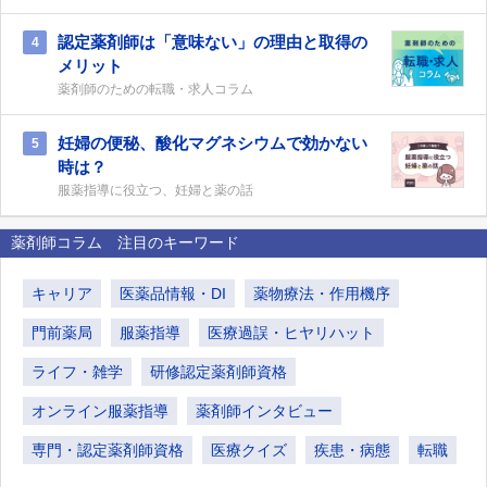
認定薬剤師は「意味ない」の理由と取得の
4
メリット
薬剤師のための転職・求人コラム
妊婦の便秘、酸化マグネシウムで効かない
5
時は？
服薬指導に役立つ、妊婦と薬の話
薬剤師コラム 注目のキーワード
キャリア
医薬品情報・DI
薬物療法・作用機序
門前薬局
服薬指導
医療過誤・ヒヤリハット
ライフ・雑学
研修認定薬剤師資格
オンライン服薬指導
薬剤師インタビュー
専門・認定薬剤師資格
医療クイズ
疾患・病態
転職