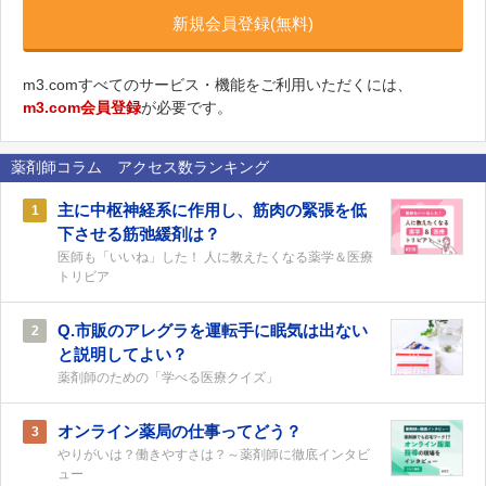
新規会員登録(無料)
m3.comすべてのサービス・機能をご利用いただくには、
m3.com会員登録
が必要です。
薬剤師コラム アクセス数ランキング
主に中枢神経系に作用し、筋肉の緊張を低
1
下させる筋弛緩剤は？
医師も「いいね」した！ 人に教えたくなる薬学＆医療
トリビア
Q.市販のアレグラを運転手に眠気は出ない
2
と説明してよい？
薬剤師のための「学べる医療クイズ」
オンライン薬局の仕事ってどう？
3
やりがいは？働きやすさは？～薬剤師に徹底インタビ
ュー