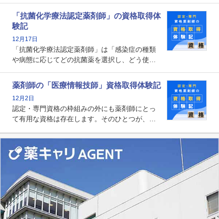
師として初めて医療法上広告が可能な専門性に
関する資格として、2009年に発足しました。薬
「抗菌化学療法認定薬剤師」の資格取得体
剤師の専門性を活かして高度化するがん医療に
験記
貢献する姿は、今も病院薬剤師にとって一目置
12月17日
かれる存在です。
「抗菌化学療法認定薬剤師」は「感染症の種類
や病態に応じてどの抗菌薬を選択し、どう使っ
たらいいのか」まで踏み込んで提案・実践でき
る薬剤師です。現在、感染防止対策加算の施設
薬剤師の「医療情報技師」資格取得体験記
基準に専任の薬剤師配置が挙げられており、今
12月2日
後は感染症領域で薬剤師に、より多くの役割が
認定・専門資格の枠組みの外にも薬剤師にとっ
求められる可能性もあります。
て有用な資格は存在します。そのひとつが、
「医療情報技師」です。患者の病歴、経過、検
査データ、投薬歴など非常に多岐にわたる医療
データを利活用し、またシステム管理できるこ
とは、病院薬剤師を中心に大きな武器になりま
す。