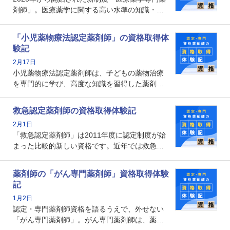
メリットがあるのでしょうか。
剤師」。医療薬学に関する高い水準の知識・技
能を備えた薬剤師の養成を目的としており、薬
剤師としての専門性を示す客観的な根拠の一つ
「小児薬物療法認定薬剤師」の資格取得体
となります。取得要件は多岐に渡り、審査も複
験記
数回ありますが、患者さんに対して一定の能力
2月17日
の証明になる資格と言えます。
小児薬物療法認定薬剤師は、子どもの薬物治療
を専門的に学び、高度な知識を習得した薬剤師
です。子どもの発達段階における身体的特徴
や、特有の疾患、心理状況を理解し、専門性を
救急認定薬剤師の資格取得体験記
深めることで、子どもとその保護者に寄り添え
2月1日
る存在です。今回はそんな小児薬物療法認定薬
「救急認定薬剤師」は2011年度に認定制度が始
剤師の取得体験記をご紹介します。
まった比較的新しい資格です。近年では救急病
棟に薬剤師を配置する病院が増えてきているこ
とから、救急認定薬剤師を目指す病院薬剤師も
薬剤師の「がん専門薬剤師」資格取得体験
増えているのではないでしょうか。今回はそん
記
な救急認定薬剤師の取得体験記をご紹介しま
1月2日
す。
認定・専門薬剤師資格を語るうえで、外せない
「がん専門薬剤師」。がん専門薬剤師は、薬剤