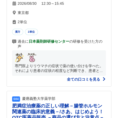
2026/08/30 12:30～15:45
東京都
2単位
漢方
2単位
過去に
日本薬剤師研修センター
の研修を受けた方の
声
専門医よりリウマチの症状で薬の使い分けを学べた。
それにより患者の症状の程度など判断でき、患者と...
全ての口コミを見る
慶應義塾大学薬学部
G04
肥満症治療薬の正しい理解－腸管ホルモン
関連薬の臨床的意義－/さあ、はじめよう！
OTC医薬品販売 －商品の選び方と注意点－