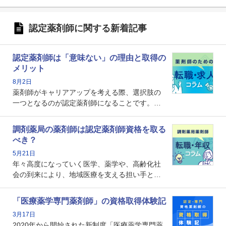
認定薬剤師に関する新着記事
認定薬剤師は「意味ない」の理由と取得の
メリット
8月2日
薬剤師がキャリアアップを考える際、選択肢の
一つとなるのが認定薬剤師になることです。し
かし、「認定薬剤師は取得しても意味がない」
という声を聞いたことがあるかもしれません。
調剤薬局の薬剤師は認定薬剤師資格を取る
本記事では、認定薬剤師が「意味ない」といわ
べき？
れる理由や、取得するメリット、年収・キャリ
5月21日
アへの影響を解説します。
年々高度になっていく医学、薬学や、高齢化社
会の到来により、地域医療を支える担い手とし
ての薬剤師の存在がクローズアップされるなか
で、重要度が増しているのが認定薬剤師という
「医療薬学専門薬剤師」の資格取得体験記
資格です。認定薬剤師とはいったいどんな資格
3月17日
なのでしょうか。それを取得するとどのような
2020年から開始された新制度「医療薬学専門薬