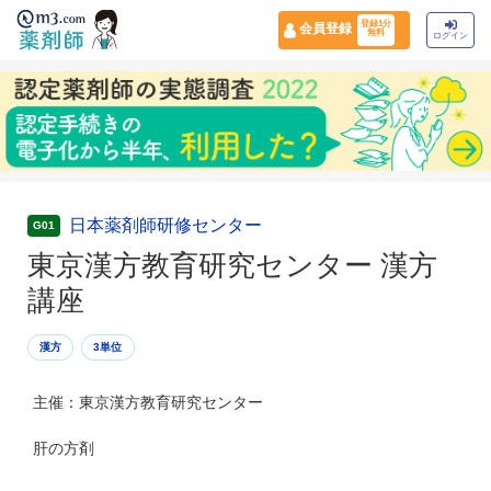
登録1分
会員登録
無料
ログイン
日本薬剤師研修センター
G01
東京漢方教育研究センター 漢方
講座
漢方
3単位
主催：東京漢方教育研究センター
肝の方剤