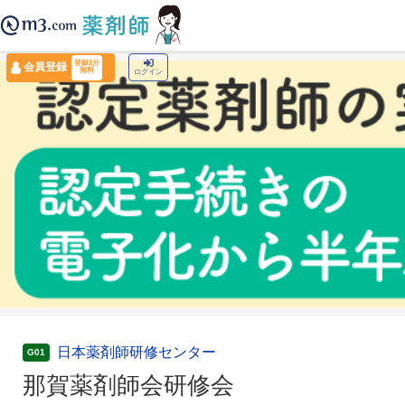
薬剤師トップ
›
認定薬剤師ナビ
›
那賀薬剤師会研修会
登録1分
会員登録
無料
ログイン
日本薬剤師研修センター
G01
那賀薬剤師会研修会