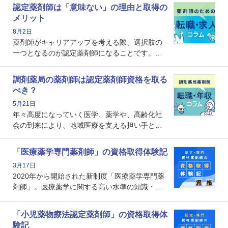
認定薬剤師は「意味ない」の理由と取得の
メリット
8月2日
薬剤師がキャリアアップを考える際、選択肢の
一つとなるのが認定薬剤師になることです。し
かし、「認定薬剤師は取得しても意味がない」
という声を聞いたことがあるかもしれません。
調剤薬局の薬剤師は認定薬剤師資格を取る
本記事では、認定薬剤師が「意味ない」といわ
べき？
れる理由や、取得するメリット、年収・キャリ
5月21日
アへの影響を解説します。
年々高度になっていく医学、薬学や、高齢化社
会の到来により、地域医療を支える担い手とし
ての薬剤師の存在がクローズアップされるなか
で、重要度が増しているのが認定薬剤師という
「医療薬学専門薬剤師」の資格取得体験記
資格です。認定薬剤師とはいったいどんな資格
3月17日
なのでしょうか。それを取得するとどのような
2020年から開始された新制度「医療薬学専門薬
メリットがあるのでしょうか。
剤師」。医療薬学に関する高い水準の知識・技
能を備えた薬剤師の養成を目的としており、薬
剤師としての専門性を示す客観的な根拠の一つ
「小児薬物療法認定薬剤師」の資格取得体
となります。取得要件は多岐に渡り、審査も複
験記