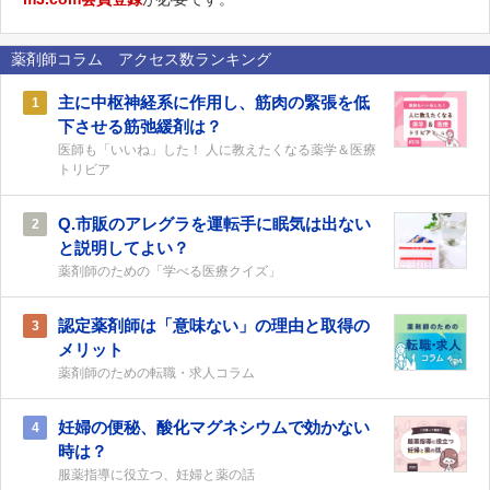
薬剤師コラム アクセス数ランキング
主に中枢神経系に作用し、筋肉の緊張を低
1
下させる筋弛緩剤は？
医師も「いいね」した！ 人に教えたくなる薬学＆医療
トリビア
Q.市販のアレグラを運転手に眠気は出ない
2
と説明してよい？
薬剤師のための「学べる医療クイズ」
認定薬剤師は「意味ない」の理由と取得の
3
メリット
薬剤師のための転職・求人コラム
妊婦の便秘、酸化マグネシウムで効かない
4
時は？
服薬指導に役立つ、妊婦と薬の話