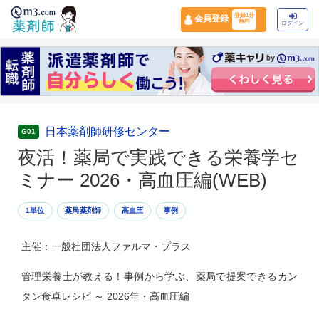
登録1分
会員登録
無料
ログイン
日本薬剤師研修センター
G01
夜活！薬局で実践できる栄養学セ
ミナー 2026・高血圧編(WEB)
1単位
薬局薬剤師
高血圧
事例
主催：一般社団法人ファルマ・プラス
管理栄養士が教える！事例から学ぶ、薬局で提案できるカン
タン食卓レシピ ～ 2026年・高血圧編