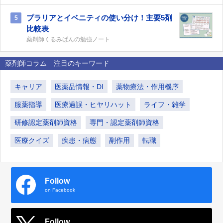
プラリアとイベニティの使い分け！主要5剤
5
比較表
薬剤師くるみぱんの勉強ノート
薬剤師コラム 注目のキーワード
キャリア
医薬品情報・DI
薬物療法・作用機序
服薬指導
医療過誤・ヒヤリハット
ライフ・雑学
研修認定薬剤師資格
専門・認定薬剤師資格
医療クイズ
疾患・病態
副作用
転職
Follow
on Facebook
Follow