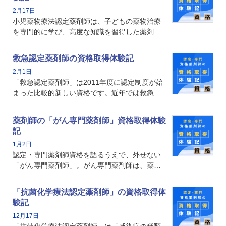
数回ありますが、患者さんに対して一定の能力
2月17日
の証明になる資格と言えます。
小児薬物療法認定薬剤師は、子どもの薬物治療
を専門的に学び、高度な知識を習得した薬剤師
です。子どもの発達段階における身体的特徴
や、特有の疾患、心理状況を理解し、専門性を
救急認定薬剤師の資格取得体験記
深めることで、子どもとその保護者に寄り添え
2月1日
る存在です。今回はそんな小児薬物療法認定薬
「救急認定薬剤師」は2011年度に認定制度が始
剤師の取得体験記をご紹介します。
まった比較的新しい資格です。近年では救急病
棟に薬剤師を配置する病院が増えてきているこ
とから、救急認定薬剤師を目指す病院薬剤師も
薬剤師の「がん専門薬剤師」資格取得体験
増えているのではないでしょうか。今回はそん
記
な救急認定薬剤師の取得体験記をご紹介しま
1月2日
す。
認定・専門薬剤師資格を語るうえで、外せない
「がん専門薬剤師」。がん専門薬剤師は、薬剤
師として初めて医療法上広告が可能な専門性に
関する資格として、2009年に発足しました。薬
「抗菌化学療法認定薬剤師」の資格取得体
剤師の専門性を活かして高度化するがん医療に
験記
貢献する姿は、今も病院薬剤師にとって一目置
12月17日
かれる存在です。