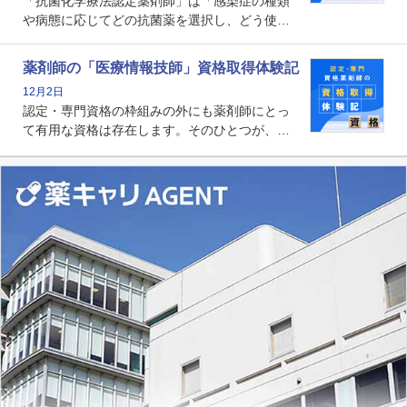
「抗菌化学療法認定薬剤師」は「感染症の種類
や病態に応じてどの抗菌薬を選択し、どう使っ
たらいいのか」まで踏み込んで提案・実践でき
る薬剤師です。現在、感染防止対策加算の施設
薬剤師の「医療情報技師」資格取得体験記
基準に専任の薬剤師配置が挙げられており、今
12月2日
後は感染症領域で薬剤師に、より多くの役割が
認定・専門資格の枠組みの外にも薬剤師にとっ
求められる可能性もあります。
て有用な資格は存在します。そのひとつが、
「医療情報技師」です。患者の病歴、経過、検
査データ、投薬歴など非常に多岐にわたる医療
データを利活用し、またシステム管理できるこ
とは、病院薬剤師を中心に大きな武器になりま
す。