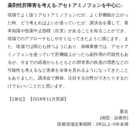
薬剤性肝障害を考える‐アセトアミノフェンを中心に‐
現場でよく扱うアセトアミノフェンだが、よく肝機能が上がっ
た時、どう考えればよいか迷っていたが、講演会を通して、基
本知識や投薬中止指標（目安）があることを知ることができ、
現場でのアプローチもしやすくなってきたように感じます。 ま
た、現場では関心も持つようにあり、病棟業務では、アセトア
ミノフェンを使っていて肝機能上がったら副作用の可能性もあ
るが、今までの経過からもともとの胆管系の疾患の増悪などの
可能性も考えるなど患者を全体を見れるようになってきたこと
もありました。講演会で興味、注目する分野ができたりするだ
けでもいいことだと思います。
【1単位】 【2018年11月受講】
匿名
(病院・診療所)
医療現場従事期間：3年以上~5年未満