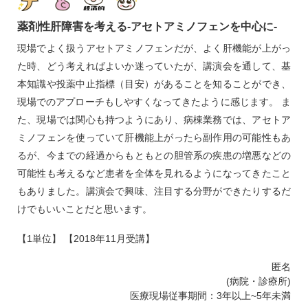
薬剤性肝障害を考える‐アセトアミノフェンを中心に‐
現場でよく扱うアセトアミノフェンだが、よく肝機能が上がっ
た時、どう考えればよいか迷っていたが、講演会を通して、基
本知識や投薬中止指標（目安）があることを知ることができ、
現場でのアプローチもしやすくなってきたように感じます。 ま
た、現場では関心も持つようにあり、病棟業務では、アセトア
ミノフェンを使っていて肝機能上がったら副作用の可能性もあ
るが、今までの経過からもともとの胆管系の疾患の増悪などの
可能性も考えるなど患者を全体を見れるようになってきたこと
もありました。講演会で興味、注目する分野ができたりするだ
けでもいいことだと思います。
【1単位】 【2018年11月受講】
匿名
(病院・診療所)
医療現場従事期間：3年以上~5年未満