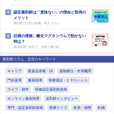
認定薬剤師は「意味ない」の理由と取得の
4
メリット
薬剤師のための転職・求人コラム
妊婦の便秘、酸化マグネシウムで効かない
5
時は？
服薬指導に役立つ、妊婦と薬の話
薬剤師コラム 注目のキーワード
キャリア
医薬品情報・DI
薬物療法・作用機序
門前薬局
服薬指導
医療過誤・ヒヤリハット
ライフ・雑学
研修認定薬剤師資格
オンライン服薬指導
薬剤師インタビュー
専門・認定薬剤師資格
医療クイズ
疾患・病態
転職