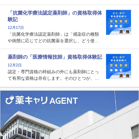
師として初めて医療法上広告が可能な専門性に
関する資格として、2009年に発足しました。薬
「抗菌化学療法認定薬剤師」の資格取得体
剤師の専門性を活かして高度化するがん医療に
験記
貢献する姿は、今も病院薬剤師にとって一目置
12月17日
かれる存在です。
「抗菌化学療法認定薬剤師」は「感染症の種類
や病態に応じてどの抗菌薬を選択し、どう使っ
たらいいのか」まで踏み込んで提案・実践でき
る薬剤師です。現在、感染防止対策加算の施設
薬剤師の「医療情報技師」資格取得体験記
基準に専任の薬剤師配置が挙げられており、今
12月2日
後は感染症領域で薬剤師に、より多くの役割が
認定・専門資格の枠組みの外にも薬剤師にとっ
求められる可能性もあります。
て有用な資格は存在します。そのひとつが、
「医療情報技師」です。患者の病歴、経過、検
査データ、投薬歴など非常に多岐にわたる医療
データを利活用し、またシステム管理できるこ
とは、病院薬剤師を中心に大きな武器になりま
す。