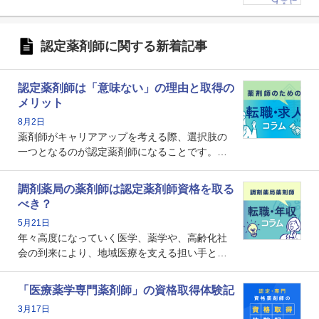
認定薬剤師に関する新着記事
認定薬剤師は「意味ない」の理由と取得の
メリット
8月2日
薬剤師がキャリアアップを考える際、選択肢の
一つとなるのが認定薬剤師になることです。し
かし、「認定薬剤師は取得しても意味がない」
という声を聞いたことがあるかもしれません。
調剤薬局の薬剤師は認定薬剤師資格を取る
本記事では、認定薬剤師が「意味ない」といわ
べき？
れる理由や、取得するメリット、年収・キャリ
5月21日
アへの影響を解説します。
年々高度になっていく医学、薬学や、高齢化社
会の到来により、地域医療を支える担い手とし
ての薬剤師の存在がクローズアップされるなか
で、重要度が増しているのが認定薬剤師という
「医療薬学専門薬剤師」の資格取得体験記
資格です。認定薬剤師とはいったいどんな資格
3月17日
なのでしょうか。それを取得するとどのような