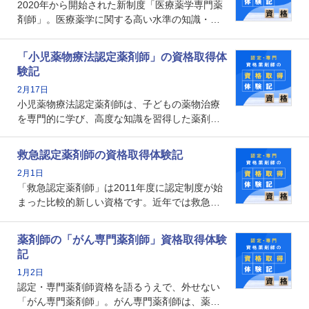
2020年から開始された新制度「医療薬学専門薬
メリットがあるのでしょうか。
剤師」。医療薬学に関する高い水準の知識・技
能を備えた薬剤師の養成を目的としており、薬
剤師としての専門性を示す客観的な根拠の一つ
「小児薬物療法認定薬剤師」の資格取得体
となります。取得要件は多岐に渡り、審査も複
験記
数回ありますが、患者さんに対して一定の能力
2月17日
の証明になる資格と言えます。
小児薬物療法認定薬剤師は、子どもの薬物治療
を専門的に学び、高度な知識を習得した薬剤師
です。子どもの発達段階における身体的特徴
や、特有の疾患、心理状況を理解し、専門性を
救急認定薬剤師の資格取得体験記
深めることで、子どもとその保護者に寄り添え
2月1日
る存在です。今回はそんな小児薬物療法認定薬
「救急認定薬剤師」は2011年度に認定制度が始
剤師の取得体験記をご紹介します。
まった比較的新しい資格です。近年では救急病
棟に薬剤師を配置する病院が増えてきているこ
とから、救急認定薬剤師を目指す病院薬剤師も
薬剤師の「がん専門薬剤師」資格取得体験
増えているのではないでしょうか。今回はそん
記
な救急認定薬剤師の取得体験記をご紹介しま
1月2日
す。
認定・専門薬剤師資格を語るうえで、外せない
「がん専門薬剤師」。がん専門薬剤師は、薬剤