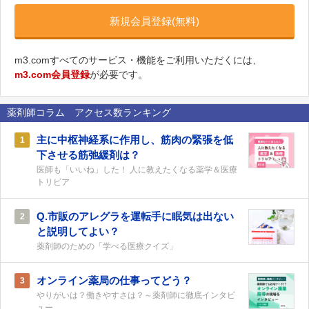
新規会員登録(無料)
m3.comすべてのサービス・機能をご利用いただくには、
m3.com会員登録
が必要です。
薬剤師コラム アクセス数ランキング
主に中枢神経系に作用し、筋肉の緊張を低
1
下させる筋弛緩剤は？
医師も「いいね」した！ 人に教えたくなる薬学＆医療
トリビア
Q.市販のアレグラを運転手に眠気は出ない
2
と説明してよい？
薬剤師のための「学べる医療クイズ」
オンライン薬局の仕事ってどう？
3
やりがいは？働きやすさは？～薬剤師に徹底インタビ
ュー