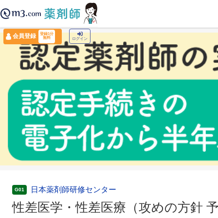
薬剤師トップ
›
認定薬剤師ナビ
›
性差医学・性差医療（攻めの方針 予防医療的視点）(
登録1分
会員登録
無料
ログイン
日本薬剤師研修センター
G01
性差医学・性差医療（攻めの方針 予