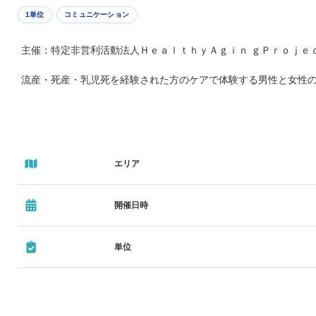
1単位
コミュニケーション
主催：特定非営利活動法人ＨｅａｌｔｈｙＡｇｉｎ ｇＰｒｏｊｅ
流産・死産・乳児死を経験された方のケアで体験する男性と女性
エリア
開催日時
単位