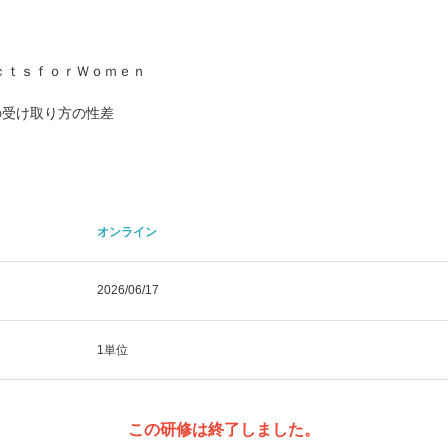
ｃｔｓｆｏｒＷｏｍｅｎ
の受け取り方の性差
オンライン
2026/06/17
1単位
この研修は終了しました。