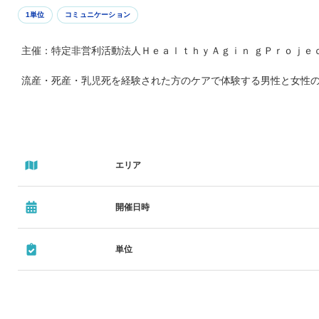
1単位
コミュニケーション
主催：特定非営利活動法人ＨｅａｌｔｈｙＡｇｉｎ ｇＰｒｏｊｅ
流産・死産・乳児死を経験された方のケアで体験する男性と女性
エリア
開催日時
単位