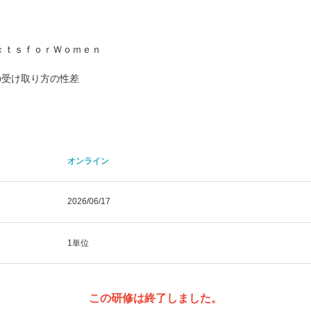
ｃｔｓｆｏｒＷｏｍｅｎ
の受け取り方の性差
オンライン
2026/06/17
1単位
この研修は終了しました。