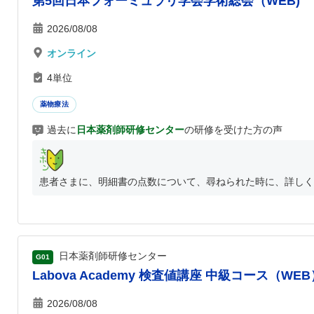
第5回日本フォーミュラリ学会学術総会（WEB)
2026/08/08
オンライン
4単位
薬物療法
過去に
日本薬剤師研修センター
の研修を受けた方の声
患者さまに、明細書の点数について、尋ねられた時に、詳しく
日本薬剤師研修センター
G01
Labova Academy 検査値講座 中級コース（WEB
2026/08/08