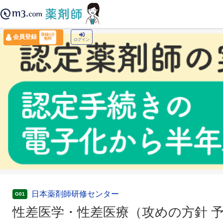
薬剤師トップ
›
認定薬剤師ナビ
›
性差医学・性差医療（攻めの方針 予防医療的視点）(
登録1分
会員登録
無料
ログイン
日本薬剤師研修センター
G01
性差医学・性差医療（攻めの方針 予