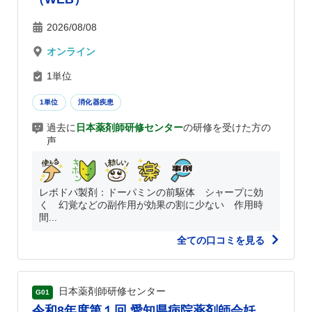
2026/08/08
オンライン
1単位
1単位
消化器疾患
過去に
日本薬剤師研修センター
の研修を受けた方の
声
レボドパ製剤：ドーパミンの前駆体 シャープに効
く 幻覚などの副作用が効果の割に少ない 作用時
間...
全ての口コミを見る
日本薬剤師研修センター
G01
令和8年度第１回 愛知県病院薬剤師会妊