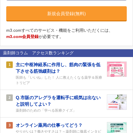
新規会員登録(無料)
m3.comすべてのサービス・機能をご利用いただくには、
m3.com会員登録
が必要です。
薬剤師コラム アクセス数ランキング
主に中枢神経系に作用し、筋肉の緊張を低
1
下させる筋弛緩剤は？
医師も「いいね」した！ 人に教えたくなる薬学＆医療
トリビア
Q.市販のアレグラを運転手に眠気は出ない
2
と説明してよい？
薬剤師のための「学べる医療クイズ」
オンライン薬局の仕事ってどう？
3
やりがいは？働きやすさは？～薬剤師に徹底インタビ