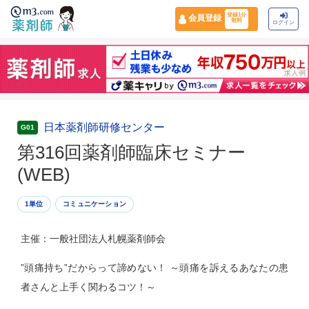
登録1分
会員登録
無料
ログイン
日本薬剤師研修センター
G01
第316回薬剤師臨床セミナー
(WEB)
1単位
コミュニケーション
主催：一般社団法人札幌薬剤師会
”頭痛持ち”だからって諦めない！ ～頭痛を訴えるあなたの患
者さんと上手く関わるコツ！～