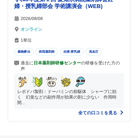
婦・授乳婦部会 学術講演会（WEB)
2026/08/08
オンライン
1単位
薬物療法
病院薬剤師
妊婦 授乳婦
高血圧
過去に
日本薬剤師研修センター
の研修を受けた方の
声
レボドパ製剤：ドーパミンの前駆体 シャープに効
く 幻覚などの副作用が効果の割に少ない 作用時
間...
全ての口コミを見る