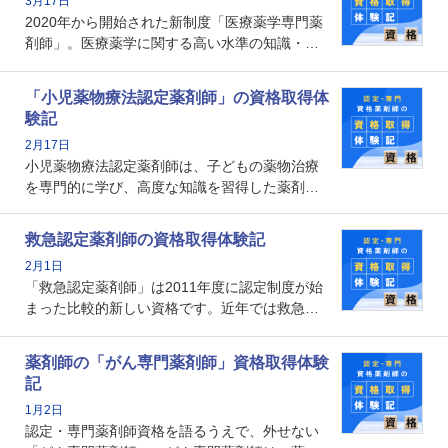
3月17日
なのでしょうか。それを取得するとどのような
2020年から開始された新制度「医療薬学専門薬
メリットがあるのでしょうか。
剤師」。医療薬学に関する高い水準の知識・技
能を備えた薬剤師の養成を目的としており、薬
剤師としての専門性を示す客観的な根拠の一つ
「小児薬物療法認定薬剤師」の資格取得体
となります。取得要件は多岐に渡り、審査も複
験記
数回ありますが、患者さんに対して一定の能力
2月17日
の証明になる資格と言えます。
小児薬物療法認定薬剤師は、子どもの薬物治療
を専門的に学び、高度な知識を習得した薬剤師
です。子どもの発達段階における身体的特徴
や、特有の疾患、心理状況を理解し、専門性を
救急認定薬剤師の資格取得体験記
深めることで、子どもとその保護者に寄り添え
2月1日
る存在です。今回はそんな小児薬物療法認定薬
「救急認定薬剤師」は2011年度に認定制度が始
剤師の取得体験記をご紹介します。
まった比較的新しい資格です。近年では救急病
棟に薬剤師を配置する病院が増えてきているこ
とから、救急認定薬剤師を目指す病院薬剤師も
薬剤師の「がん専門薬剤師」資格取得体験
増えているのではないでしょうか。今回はそん
記
な救急認定薬剤師の取得体験記をご紹介しま
1月2日
す。
認定・専門薬剤師資格を語るうえで、外せない