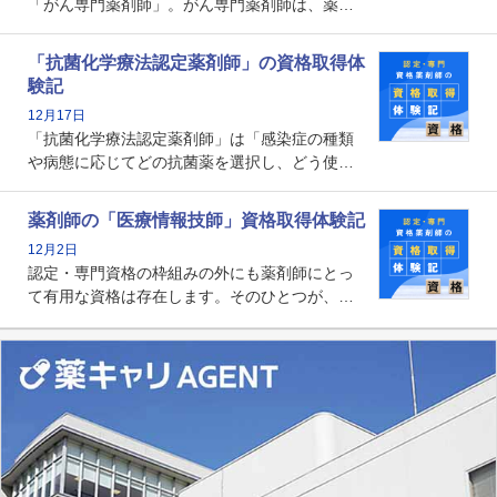
「がん専門薬剤師」。がん専門薬剤師は、薬剤
師として初めて医療法上広告が可能な専門性に
関する資格として、2009年に発足しました。薬
「抗菌化学療法認定薬剤師」の資格取得体
剤師の専門性を活かして高度化するがん医療に
験記
貢献する姿は、今も病院薬剤師にとって一目置
12月17日
かれる存在です。
「抗菌化学療法認定薬剤師」は「感染症の種類
や病態に応じてどの抗菌薬を選択し、どう使っ
たらいいのか」まで踏み込んで提案・実践でき
る薬剤師です。現在、感染防止対策加算の施設
薬剤師の「医療情報技師」資格取得体験記
基準に専任の薬剤師配置が挙げられており、今
12月2日
後は感染症領域で薬剤師に、より多くの役割が
認定・専門資格の枠組みの外にも薬剤師にとっ
求められる可能性もあります。
て有用な資格は存在します。そのひとつが、
「医療情報技師」です。患者の病歴、経過、検
査データ、投薬歴など非常に多岐にわたる医療
データを利活用し、またシステム管理できるこ
とは、病院薬剤師を中心に大きな武器になりま
す。