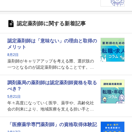
認定薬剤師に関する新着記事
認定薬剤師は「意味ない」の理由と取得の
メリット
8月2日
薬剤師がキャリアアップを考える際、選択肢の
一つとなるのが認定薬剤師になることです。し
かし、「認定薬剤師は取得しても意味がない」
という声を聞いたことがあるかもしれません。
調剤薬局の薬剤師は認定薬剤師資格を取る
本記事では、認定薬剤師が「意味ない」といわ
べき？
れる理由や、取得するメリット、年収・キャリ
5月21日
アへの影響を解説します。
年々高度になっていく医学、薬学や、高齢化社
会の到来により、地域医療を支える担い手とし
ての薬剤師の存在がクローズアップされるなか
で、重要度が増しているのが認定薬剤師という
「医療薬学専門薬剤師」の資格取得体験記
資格です。認定薬剤師とはいったいどんな資格