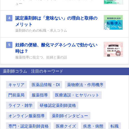
ュー
認定薬剤師は「意味ない」の理由と取得の
4
メリット
薬剤師のための転職・求人コラム
妊婦の便秘、酸化マグネシウムで効かない
5
時は？
服薬指導に役立つ、妊婦と薬の話
薬剤師コラム 注目のキーワード
キャリア
医薬品情報・DI
薬物療法・作用機序
門前薬局
服薬指導
医療過誤・ヒヤリハット
ライフ・雑学
研修認定薬剤師資格
オンライン服薬指導
薬剤師インタビュー
専門・認定薬剤師資格
医療クイズ
疾患・病態
転職