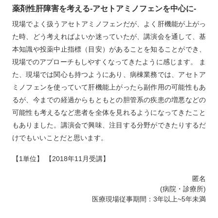
薬剤性肝障害を考える‐アセトアミノフェンを中心に‐
現場でよく扱うアセトアミノフェンだが、よく肝機能が上がっ
た時、どう考えればよいか迷っていたが、講演会を通して、基
本知識や投薬中止指標（目安）があることを知ることができ、
現場でのアプローチもしやすくなってきたように感じます。 ま
た、現場では関心も持つようにあり、病棟業務では、アセトア
ミノフェンを使っていて肝機能上がったら副作用の可能性もあ
るが、今までの経過からもともとの胆管系の疾患の増悪などの
可能性も考えるなど患者を全体を見れるようになってきたこと
もありました。講演会で興味、注目する分野ができたりするだ
けでもいいことだと思います。
【1単位】 【2018年11月受講】
匿名
(病院・診療所)
医療現場従事期間：3年以上~5年未満