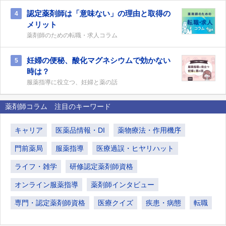
認定薬剤師は「意味ない」の理由と取得の
4
メリット
薬剤師のための転職・求人コラム
妊婦の便秘、酸化マグネシウムで効かない
5
時は？
服薬指導に役立つ、妊婦と薬の話
薬剤師コラム 注目のキーワード
キャリア
医薬品情報・DI
薬物療法・作用機序
門前薬局
服薬指導
医療過誤・ヒヤリハット
ライフ・雑学
研修認定薬剤師資格
オンライン服薬指導
薬剤師インタビュー
専門・認定薬剤師資格
医療クイズ
疾患・病態
転職