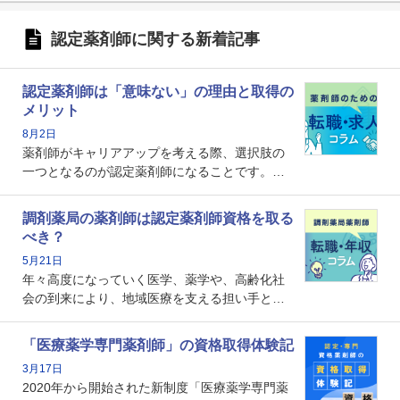
認定薬剤師に関する新着記事
認定薬剤師は「意味ない」の理由と取得の
メリット
8月2日
薬剤師がキャリアアップを考える際、選択肢の
一つとなるのが認定薬剤師になることです。し
かし、「認定薬剤師は取得しても意味がない」
という声を聞いたことがあるかもしれません。
調剤薬局の薬剤師は認定薬剤師資格を取る
本記事では、認定薬剤師が「意味ない」といわ
べき？
れる理由や、取得するメリット、年収・キャリ
5月21日
アへの影響を解説します。
年々高度になっていく医学、薬学や、高齢化社
会の到来により、地域医療を支える担い手とし
ての薬剤師の存在がクローズアップされるなか
で、重要度が増しているのが認定薬剤師という
「医療薬学専門薬剤師」の資格取得体験記
資格です。認定薬剤師とはいったいどんな資格
3月17日
なのでしょうか。それを取得するとどのような
2020年から開始された新制度「医療薬学専門薬
メリットがあるのでしょうか。