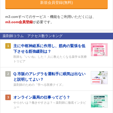
新規会員登録(無料)
m3.comすべてのサービス・機能をご利用いただくには、
m3.com会員登録
が必要です。
薬剤師コラム アクセス数ランキング
主に中枢神経系に作用し、筋肉の緊張を低
1
下させる筋弛緩剤は？
医師も「いいね」した！ 人に教えたくなる薬学＆医療
トリビア
Q.市販のアレグラを運転手に眠気は出ない
2
と説明してよい？
薬剤師のための「学べる医療クイズ」
オンライン薬局の仕事ってどう？
3
やりがいは？働きやすさは？～薬剤師に徹底インタビ
ュー