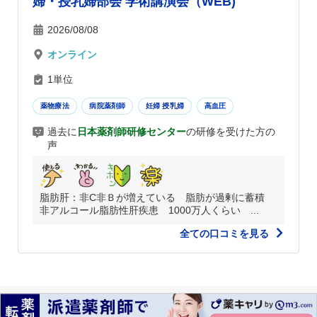
婦・授乳婦部会 学術講演会（WEB)
2026/08/08
オンライン
1単位
薬物療法
病院薬剤師
妊婦 授乳婦
高血圧
過去に
日本薬剤師研修センター
の研修を受けた方の
声
脂肪肝：非C非Ｂが増えている 脂肪が過剰に蓄積
非アルコール脂肪性肝疾患 1000万人くらい ...
全ての口コミを見る