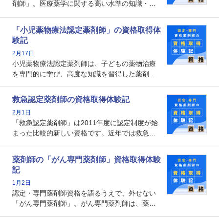
剤師」。医療薬学に関する高い水準の知識・技
能を備えた薬剤師の養成を目的としており、薬
剤師としての専門性を示す客観的な根拠の一つ
「小児薬物療法認定薬剤師」の資格取得体
となります。取得要件は多岐に渡り、審査も複
験記
数回ありますが、患者さんに対して一定の能力
2月17日
の証明になる資格と言えます。
小児薬物療法認定薬剤師は、子どもの薬物治療
を専門的に学び、高度な知識を習得した薬剤師
です。子どもの発達段階における身体的特徴
や、特有の疾患、心理状況を理解し、専門性を
救急認定薬剤師の資格取得体験記
深めることで、子どもとその保護者に寄り添え
2月1日
る存在です。今回はそんな小児薬物療法認定薬
「救急認定薬剤師」は2011年度に認定制度が始
剤師の取得体験記をご紹介します。
まった比較的新しい資格です。近年では救急病
棟に薬剤師を配置する病院が増えてきているこ
とから、救急認定薬剤師を目指す病院薬剤師も
薬剤師の「がん専門薬剤師」資格取得体験
増えているのではないでしょうか。今回はそん
記
な救急認定薬剤師の取得体験記をご紹介しま
1月2日
す。
認定・専門薬剤師資格を語るうえで、外せない
「がん専門薬剤師」。がん専門薬剤師は、薬剤
師として初めて医療法上広告が可能な専門性に