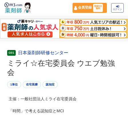
登録1分
会員登録
無料
ログイン
日本薬剤師研修センター
G01
ミライ☆在宅委員会 ウエブ勉強
会
1単位
在宅医療
認知症
主催：一般社団法人ミライ在宅委員会
「時間」で考える認知症とMCI