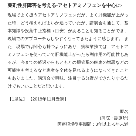
薬剤性肝障害を考える‐アセトアミノフェンを中心に‐
現場でよく扱うアセトアミノフェンだが、よく肝機能が上がっ
た時、どう考えればよいか迷っていたが、講演会を通して、基
本知識や投薬中止指標（目安）があることを知ることができ、
現場でのアプローチもしやすくなってきたように感じます。 ま
た、現場では関心も持つようにあり、病棟業務では、アセトア
ミノフェンを使っていて肝機能上がったら副作用の可能性もあ
るが、今までの経過からもともとの胆管系の疾患の増悪などの
可能性も考えるなど患者を全体を見れるようになってきたこと
もありました。講演会で興味、注目する分野ができたりするだ
けでもいいことだと思います。
【1単位】 【2018年11月受講】
匿名
(病院・診療所)
医療現場従事期間：3年以上~5年未満