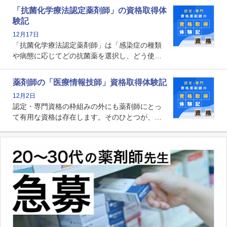
関する資格として、2009年に発足しました。薬
「抗菌化学療法認定薬剤師」の資格取得体
剤師の専門性を活かして高度化するがん医療に
験記
貢献する姿は、今も病院薬剤師にとって一目置
12月17日
かれる存在です。
「抗菌化学療法認定薬剤師」は「感染症の種類
や病態に応じてどの抗菌薬を選択し、どう使っ
たらいいのか」まで踏み込んで提案・実践でき
る薬剤師です。現在、感染防止対策加算の施設
薬剤師の「医療情報技師」資格取得体験記
基準に専任の薬剤師配置が挙げられており、今
12月2日
後は感染症領域で薬剤師に、より多くの役割が
認定・専門資格の枠組みの外にも薬剤師にとっ
求められる可能性もあります。
て有用な資格は存在します。そのひとつが、
「医療情報技師」です。患者の病歴、経過、検
査データ、投薬歴など非常に多岐にわたる医療
データを利活用し、またシステム管理できるこ
とは、病院薬剤師を中心に大きな武器になりま
す。