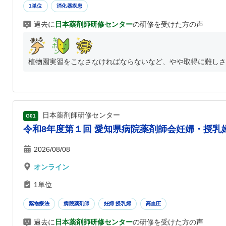
1単位
消化器疾患
過去に
日本薬剤師研修センター
の研修を受けた方の声
植物園実習をこなさなければならないなど、やや取得に難しさが
日本薬剤師研修センター
G01
令和8年度第１回 愛知県病院薬剤師会妊婦・授乳婦
2026/08/08
オンライン
1単位
薬物療法
病院薬剤師
妊婦 授乳婦
高血圧
過去に
日本薬剤師研修センター
の研修を受けた方の声