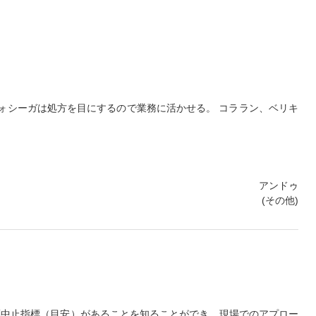
ォシーガは処方を目にするので業務に活かせる。 コララン、ベリキ
アンドゥ
(その他)
薬中止指標（目安）があることを知ることができ、現場でのアプロー