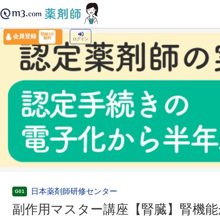
薬剤師トップ
›
認定薬剤師ナビ
›
副作用マスター講座【腎臓】腎機能が悪くなるのはど
登録1分
会員登録
無料
ログイン
日本薬剤師研修センター
G01
副作用マスター講座【腎臓】腎機能が