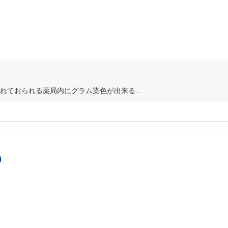
ておられる薬局内にグラム染色が出来る...
）