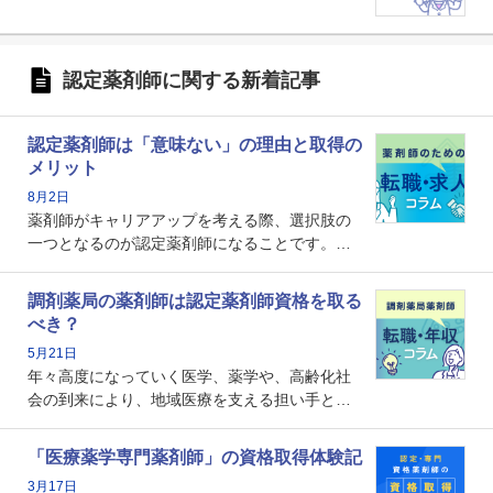
認定薬剤師に関する新着記事
認定薬剤師は「意味ない」の理由と取得の
メリット
8月2日
薬剤師がキャリアアップを考える際、選択肢の
一つとなるのが認定薬剤師になることです。し
かし、「認定薬剤師は取得しても意味がない」
という声を聞いたことがあるかもしれません。
調剤薬局の薬剤師は認定薬剤師資格を取る
本記事では、認定薬剤師が「意味ない」といわ
べき？
れる理由や、取得するメリット、年収・キャリ
5月21日
アへの影響を解説します。
年々高度になっていく医学、薬学や、高齢化社
会の到来により、地域医療を支える担い手とし
ての薬剤師の存在がクローズアップされるなか
で、重要度が増しているのが認定薬剤師という
「医療薬学専門薬剤師」の資格取得体験記
資格です。認定薬剤師とはいったいどんな資格
3月17日
なのでしょうか。それを取得するとどのような