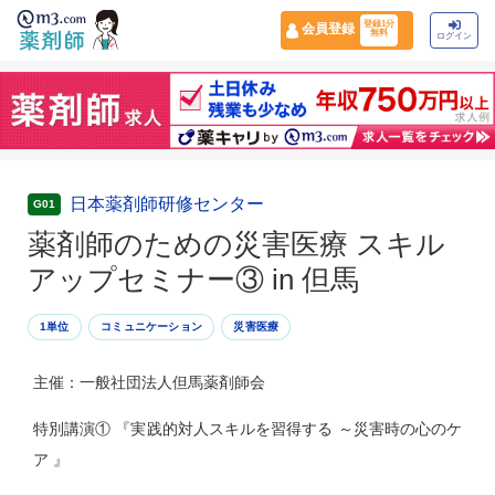
登録1分
会員登録
無料
ログイン
日本薬剤師研修センター
G01
薬剤師のための災害医療 スキル
アップセミナー③ in 但馬
1単位
コミュニケーション
災害医療
主催：一般社団法人但馬薬剤師会
特別講演① 『実践的対人スキルを習得する ～災害時の心のケ
ア 』