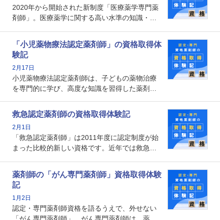
2020年から開始された新制度「医療薬学専門薬
メリットがあるのでしょうか。
剤師」。医療薬学に関する高い水準の知識・技
能を備えた薬剤師の養成を目的としており、薬
剤師としての専門性を示す客観的な根拠の一つ
「小児薬物療法認定薬剤師」の資格取得体
となります。取得要件は多岐に渡り、審査も複
験記
数回ありますが、患者さんに対して一定の能力
2月17日
の証明になる資格と言えます。
小児薬物療法認定薬剤師は、子どもの薬物治療
を専門的に学び、高度な知識を習得した薬剤師
です。子どもの発達段階における身体的特徴
や、特有の疾患、心理状況を理解し、専門性を
救急認定薬剤師の資格取得体験記
深めることで、子どもとその保護者に寄り添え
2月1日
る存在です。今回はそんな小児薬物療法認定薬
「救急認定薬剤師」は2011年度に認定制度が始
剤師の取得体験記をご紹介します。
まった比較的新しい資格です。近年では救急病
棟に薬剤師を配置する病院が増えてきているこ
とから、救急認定薬剤師を目指す病院薬剤師も
薬剤師の「がん専門薬剤師」資格取得体験
増えているのではないでしょうか。今回はそん
記
な救急認定薬剤師の取得体験記をご紹介しま
1月2日
す。
認定・専門薬剤師資格を語るうえで、外せない
「がん専門薬剤師」。がん専門薬剤師は、薬剤