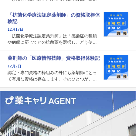
師として初めて医療法上広告が可能な専門性に
関する資格として、2009年に発足しました。薬
「抗菌化学療法認定薬剤師」の資格取得体
剤師の専門性を活かして高度化するがん医療に
験記
貢献する姿は、今も病院薬剤師にとって一目置
12月17日
かれる存在です。
「抗菌化学療法認定薬剤師」は「感染症の種類
や病態に応じてどの抗菌薬を選択し、どう使っ
たらいいのか」まで踏み込んで提案・実践でき
る薬剤師です。現在、感染防止対策加算の施設
薬剤師の「医療情報技師」資格取得体験記
基準に専任の薬剤師配置が挙げられており、今
12月2日
後は感染症領域で薬剤師に、より多くの役割が
認定・専門資格の枠組みの外にも薬剤師にとっ
求められる可能性もあります。
て有用な資格は存在します。そのひとつが、
「医療情報技師」です。患者の病歴、経過、検
査データ、投薬歴など非常に多岐にわたる医療
データを利活用し、またシステム管理できるこ
とは、病院薬剤師を中心に大きな武器になりま
す。