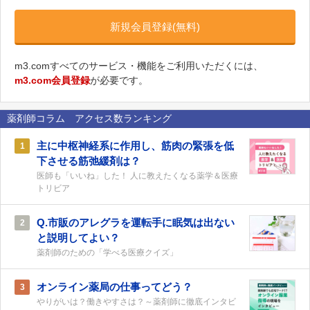
新規会員登録(無料)
m3.comすべてのサービス・機能をご利用いただくには、
m3.com会員登録
が必要です。
薬剤師コラム アクセス数ランキング
主に中枢神経系に作用し、筋肉の緊張を低
1
下させる筋弛緩剤は？
医師も「いいね」した！ 人に教えたくなる薬学＆医療
トリビア
Q.市販のアレグラを運転手に眠気は出ない
2
と説明してよい？
薬剤師のための「学べる医療クイズ」
オンライン薬局の仕事ってどう？
3
やりがいは？働きやすさは？～薬剤師に徹底インタビ