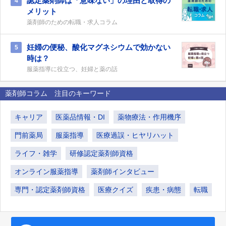
認定薬剤師は「意味ない」の理由と取得の
4
メリット
薬剤師のための転職・求人コラム
妊婦の便秘、酸化マグネシウムで効かない
5
時は？
服薬指導に役立つ、妊婦と薬の話
薬剤師コラム 注目のキーワード
キャリア
医薬品情報・DI
薬物療法・作用機序
門前薬局
服薬指導
医療過誤・ヒヤリハット
ライフ・雑学
研修認定薬剤師資格
オンライン服薬指導
薬剤師インタビュー
専門・認定薬剤師資格
医療クイズ
疾患・病態
転職