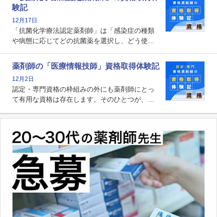
剤師の専門性を活かして高度化するがん医療に
験記
貢献する姿は、今も病院薬剤師にとって一目置
12月17日
かれる存在です。
「抗菌化学療法認定薬剤師」は「感染症の種類
や病態に応じてどの抗菌薬を選択し、どう使っ
たらいいのか」まで踏み込んで提案・実践でき
る薬剤師です。現在、感染防止対策加算の施設
薬剤師の「医療情報技師」資格取得体験記
基準に専任の薬剤師配置が挙げられており、今
12月2日
後は感染症領域で薬剤師に、より多くの役割が
認定・専門資格の枠組みの外にも薬剤師にとっ
求められる可能性もあります。
て有用な資格は存在します。そのひとつが、
「医療情報技師」です。患者の病歴、経過、検
査データ、投薬歴など非常に多岐にわたる医療
データを利活用し、またシステム管理できるこ
とは、病院薬剤師を中心に大きな武器になりま
す。