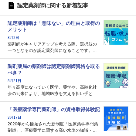
認定薬剤師に関する新着記事
認定薬剤師は「意味ない」の理由と取得の
メリット
8月2日
薬剤師がキャリアアップを考える際、選択肢の
一つとなるのが認定薬剤師になることです。し
かし、「認定薬剤師は取得しても意味がない」
という声を聞いたことがあるかもしれません。
調剤薬局の薬剤師は認定薬剤師資格を取る
本記事では、認定薬剤師が「意味ない」といわ
べき？
れる理由や、取得するメリット、年収・キャリ
5月21日
アへの影響を解説します。
年々高度になっていく医学、薬学や、高齢化社
会の到来により、地域医療を支える担い手とし
ての薬剤師の存在がクローズアップされるなか
で、重要度が増しているのが認定薬剤師という
「医療薬学専門薬剤師」の資格取得体験記
資格です。認定薬剤師とはいったいどんな資格
3月17日
なのでしょうか。それを取得するとどのような
2020年から開始された新制度「医療薬学専門薬
メリットがあるのでしょうか。
剤師」。医療薬学に関する高い水準の知識・技