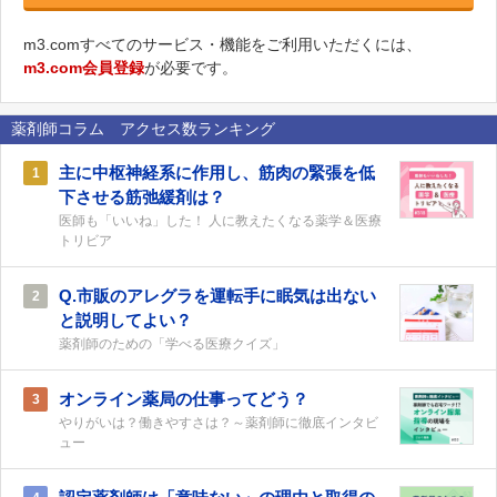
m3.comすべてのサービス・機能をご利用いただくには、
m3.com会員登録
が必要です。
薬剤師コラム アクセス数ランキング
主に中枢神経系に作用し、筋肉の緊張を低
1
下させる筋弛緩剤は？
医師も「いいね」した！ 人に教えたくなる薬学＆医療
トリビア
Q.市販のアレグラを運転手に眠気は出ない
2
と説明してよい？
薬剤師のための「学べる医療クイズ」
オンライン薬局の仕事ってどう？
3
やりがいは？働きやすさは？～薬剤師に徹底インタビ
ュー