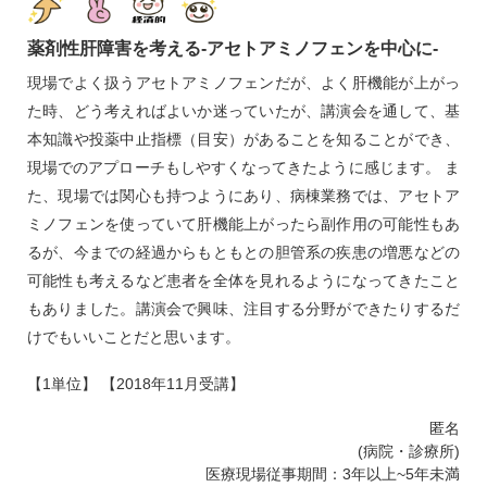
薬剤性肝障害を考える‐アセトアミノフェンを中心に‐
現場でよく扱うアセトアミノフェンだが、よく肝機能が上がっ
た時、どう考えればよいか迷っていたが、講演会を通して、基
本知識や投薬中止指標（目安）があることを知ることができ、
現場でのアプローチもしやすくなってきたように感じます。 ま
た、現場では関心も持つようにあり、病棟業務では、アセトア
ミノフェンを使っていて肝機能上がったら副作用の可能性もあ
るが、今までの経過からもともとの胆管系の疾患の増悪などの
可能性も考えるなど患者を全体を見れるようになってきたこと
もありました。講演会で興味、注目する分野ができたりするだ
けでもいいことだと思います。
【1単位】 【2018年11月受講】
匿名
(病院・診療所)
医療現場従事期間：3年以上~5年未満