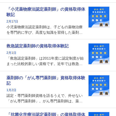
能を備えた薬剤師の養成を目的としており、薬
剤師としての専門性を示す客観的な根拠の一つ
「小児薬物療法認定薬剤師」の資格取得体
となります。取得要件は多岐に渡り、審査も複
験記
数回ありますが、患者さんに対して一定の能力
2月17日
の証明になる資格と言えます。
小児薬物療法認定薬剤師は、子どもの薬物治療
を専門的に学び、高度な知識を習得した薬剤師
です。子どもの発達段階における身体的特徴
や、特有の疾患、心理状況を理解し、専門性を
救急認定薬剤師の資格取得体験記
深めることで、子どもとその保護者に寄り添え
2月1日
る存在です。今回はそんな小児薬物療法認定薬
「救急認定薬剤師」は2011年度に認定制度が始
剤師の取得体験記をご紹介します。
まった比較的新しい資格です。近年では救急病
棟に薬剤師を配置する病院が増えてきているこ
とから、救急認定薬剤師を目指す病院薬剤師も
薬剤師の「がん専門薬剤師」資格取得体験
増えているのではないでしょうか。今回はそん
記
な救急認定薬剤師の取得体験記をご紹介しま
1月2日
す。
認定・専門薬剤師資格を語るうえで、外せない
「がん専門薬剤師」。がん専門薬剤師は、薬剤
師として初めて医療法上広告が可能な専門性に
関する資格として、2009年に発足しました。薬
「抗菌化学療法認定薬剤師」の資格取得体