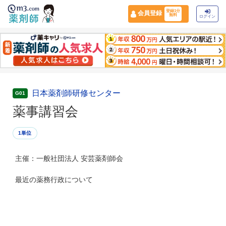
登録1分
会員登録
無料
ログイン
日本薬剤師研修センター
G01
薬事講習会
1単位
主催：一般社団法人 安芸薬剤師会
最近の薬務行政について