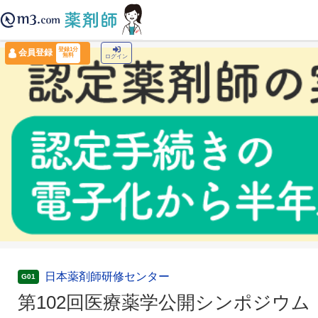
薬剤師トップ
›
認定薬剤師ナビ
›
第102回医療薬学公開シンポジウム
登録1分
会員登録
無料
ログイン
日本薬剤師研修センター
G01
第102回医療薬学公開シンポジウム