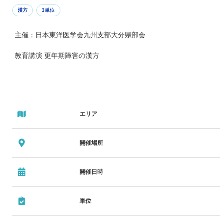
漢方
3単位
主催：日本東洋医学会九州支部大分県部会
教育講演 更年期障害の漢方
エリア
開催場所
開催日時
単位