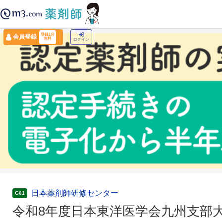
薬剤師トップ
›
認定薬剤師ナビ
›
令和8年度日本東洋医学会九州支部大分県部会学術
登録1分
会員登録
無料
ログイン
日本薬剤師研修センター
G01
令和8年度日本東洋医学会九州支部