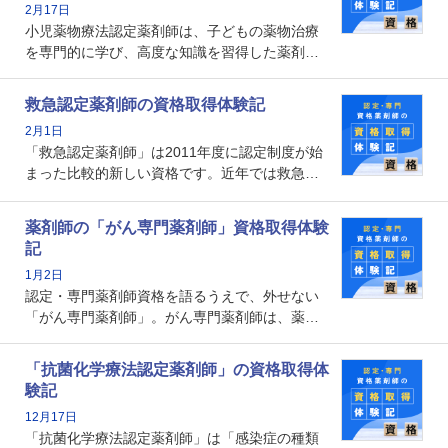
2月17日
の証明になる資格と言えます。
小児薬物療法認定薬剤師は、子どもの薬物治療
を専門的に学び、高度な知識を習得した薬剤師
です。子どもの発達段階における身体的特徴
や、特有の疾患、心理状況を理解し、専門性を
救急認定薬剤師の資格取得体験記
深めることで、子どもとその保護者に寄り添え
2月1日
る存在です。今回はそんな小児薬物療法認定薬
「救急認定薬剤師」は2011年度に認定制度が始
剤師の取得体験記をご紹介します。
まった比較的新しい資格です。近年では救急病
棟に薬剤師を配置する病院が増えてきているこ
とから、救急認定薬剤師を目指す病院薬剤師も
薬剤師の「がん専門薬剤師」資格取得体験
増えているのではないでしょうか。今回はそん
記
な救急認定薬剤師の取得体験記をご紹介しま
1月2日
す。
認定・専門薬剤師資格を語るうえで、外せない
「がん専門薬剤師」。がん専門薬剤師は、薬剤
師として初めて医療法上広告が可能な専門性に
関する資格として、2009年に発足しました。薬
「抗菌化学療法認定薬剤師」の資格取得体
剤師の専門性を活かして高度化するがん医療に
験記
貢献する姿は、今も病院薬剤師にとって一目置
12月17日
かれる存在です。
「抗菌化学療法認定薬剤師」は「感染症の種類