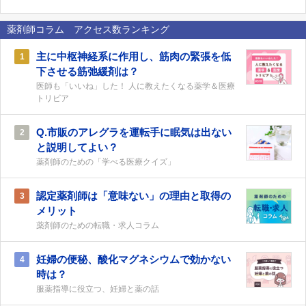
薬剤師コラム アクセス数ランキング
主に中枢神経系に作用し、筋肉の緊張を低
1
下させる筋弛緩剤は？
医師も「いいね」した！ 人に教えたくなる薬学＆医療
トリビア
Q.市販のアレグラを運転手に眠気は出ない
2
と説明してよい？
薬剤師のための「学べる医療クイズ」
認定薬剤師は「意味ない」の理由と取得の
3
メリット
薬剤師のための転職・求人コラム
妊婦の便秘、酸化マグネシウムで効かない
4
時は？
服薬指導に役立つ、妊婦と薬の話