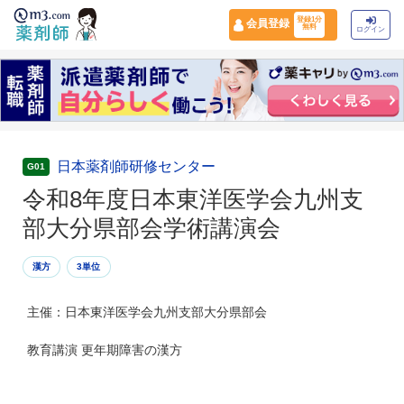
登録1分
会員登録
無料
ログイン
日本薬剤師研修センター
G01
令和8年度日本東洋医学会九州支
部大分県部会学術講演会
漢方
3単位
主催：日本東洋医学会九州支部大分県部会
教育講演 更年期障害の漢方