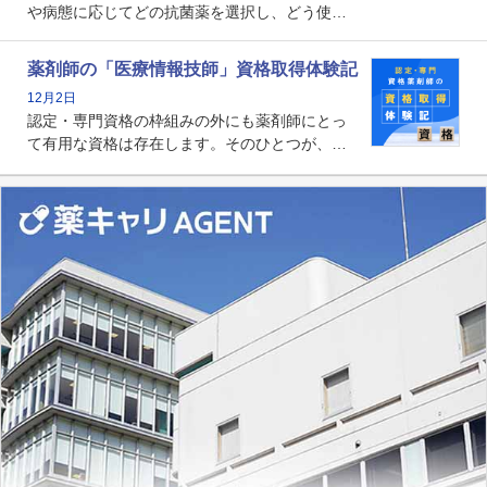
や病態に応じてどの抗菌薬を選択し、どう使っ
たらいいのか」まで踏み込んで提案・実践でき
る薬剤師です。現在、感染防止対策加算の施設
薬剤師の「医療情報技師」資格取得体験記
基準に専任の薬剤師配置が挙げられており、今
12月2日
後は感染症領域で薬剤師に、より多くの役割が
認定・専門資格の枠組みの外にも薬剤師にとっ
求められる可能性もあります。
て有用な資格は存在します。そのひとつが、
「医療情報技師」です。患者の病歴、経過、検
査データ、投薬歴など非常に多岐にわたる医療
データを利活用し、またシステム管理できるこ
とは、病院薬剤師を中心に大きな武器になりま
す。