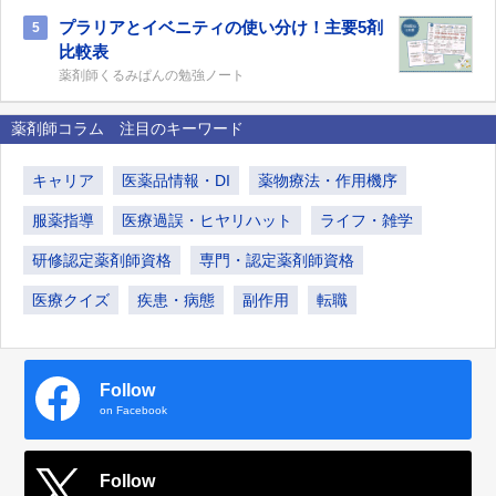
プラリアとイベニティの使い分け！主要5剤
5
比較表
薬剤師くるみぱんの勉強ノート
薬剤師コラム 注目のキーワード
キャリア
医薬品情報・DI
薬物療法・作用機序
服薬指導
医療過誤・ヒヤリハット
ライフ・雑学
研修認定薬剤師資格
専門・認定薬剤師資格
医療クイズ
疾患・病態
副作用
転職
Follow
on Facebook
Follow