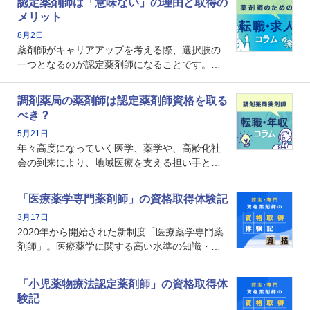
認定薬剤師は「意味ない」の理由と取得の
メリット
8月2日
薬剤師がキャリアアップを考える際、選択肢の
一つとなるのが認定薬剤師になることです。し
かし、「認定薬剤師は取得しても意味がない」
という声を聞いたことがあるかもしれません。
調剤薬局の薬剤師は認定薬剤師資格を取る
本記事では、認定薬剤師が「意味ない」といわ
べき？
れる理由や、取得するメリット、年収・キャリ
5月21日
アへの影響を解説します。
年々高度になっていく医学、薬学や、高齢化社
会の到来により、地域医療を支える担い手とし
ての薬剤師の存在がクローズアップされるなか
で、重要度が増しているのが認定薬剤師という
「医療薬学専門薬剤師」の資格取得体験記
資格です。認定薬剤師とはいったいどんな資格
3月17日
なのでしょうか。それを取得するとどのような
2020年から開始された新制度「医療薬学専門薬
メリットがあるのでしょうか。
剤師」。医療薬学に関する高い水準の知識・技
能を備えた薬剤師の養成を目的としており、薬
剤師としての専門性を示す客観的な根拠の一つ
「小児薬物療法認定薬剤師」の資格取得体
となります。取得要件は多岐に渡り、審査も複
験記
数回ありますが、患者さんに対して一定の能力