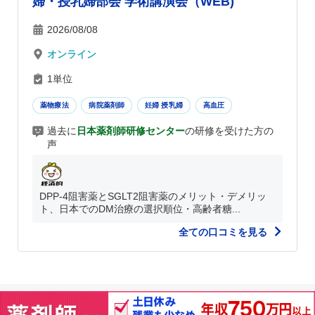
婦・授乳婦部会 学術講演会（WEB)
2026/08/08
オンライン
1単位
薬物療法
病院薬剤師
妊婦 授乳婦
高血圧
過去に
日本薬剤師研修センター
の研修を受けた方の
声
DPP-4阻害薬とSGLT2阻害薬のメリット・デメリッ
ト、日本でのDM治療の選択順位・高齢者糖...
全ての口コミを見る