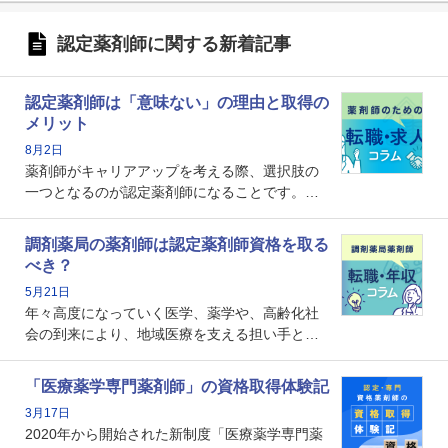
認定薬剤師に関する新着記事
認定薬剤師は「意味ない」の理由と取得の
メリット
8月2日
薬剤師がキャリアアップを考える際、選択肢の
一つとなるのが認定薬剤師になることです。し
かし、「認定薬剤師は取得しても意味がない」
という声を聞いたことがあるかもしれません。
調剤薬局の薬剤師は認定薬剤師資格を取る
本記事では、認定薬剤師が「意味ない」といわ
べき？
れる理由や、取得するメリット、年収・キャリ
5月21日
アへの影響を解説します。
年々高度になっていく医学、薬学や、高齢化社
会の到来により、地域医療を支える担い手とし
ての薬剤師の存在がクローズアップされるなか
で、重要度が増しているのが認定薬剤師という
「医療薬学専門薬剤師」の資格取得体験記
資格です。認定薬剤師とはいったいどんな資格
3月17日
なのでしょうか。それを取得するとどのような
2020年から開始された新制度「医療薬学専門薬
メリットがあるのでしょうか。