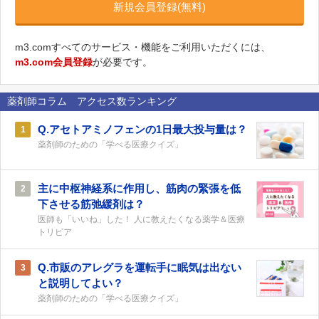
新規会員登録(無料)
m3.comすべてのサービス・機能をご利用いただくには、
m3.com会員登録
が必要です。
薬剤師コラム アクセス数ランキング
Q.アセトアミノフェンの1日最大投与量は？
1
薬剤師のための「学べる医療クイズ」
主に中枢神経系に作用し、筋肉の緊張を低
2
下させる筋弛緩剤は？
医師も「いいね」した！ 人に教えたくなる薬学＆医療
トリビア
Q.市販のアレグラを運転手に眠気は出ない
3
と説明してよい？
薬剤師のための「学べる医療クイズ」