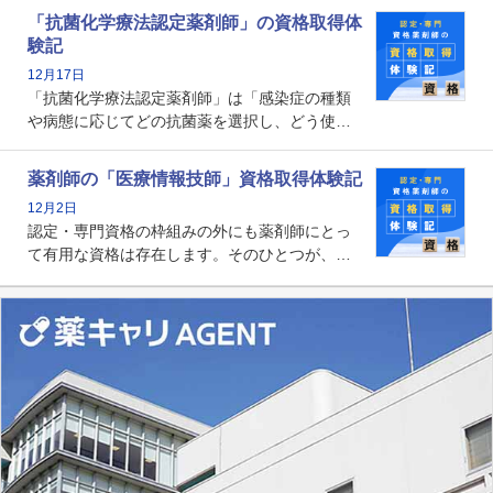
関する資格として、2009年に発足しました。薬
「抗菌化学療法認定薬剤師」の資格取得体
剤師の専門性を活かして高度化するがん医療に
験記
貢献する姿は、今も病院薬剤師にとって一目置
12月17日
かれる存在です。
「抗菌化学療法認定薬剤師」は「感染症の種類
や病態に応じてどの抗菌薬を選択し、どう使っ
たらいいのか」まで踏み込んで提案・実践でき
る薬剤師です。現在、感染防止対策加算の施設
薬剤師の「医療情報技師」資格取得体験記
基準に専任の薬剤師配置が挙げられており、今
12月2日
後は感染症領域で薬剤師に、より多くの役割が
認定・専門資格の枠組みの外にも薬剤師にとっ
求められる可能性もあります。
て有用な資格は存在します。そのひとつが、
「医療情報技師」です。患者の病歴、経過、検
査データ、投薬歴など非常に多岐にわたる医療
データを利活用し、またシステム管理できるこ
とは、病院薬剤師を中心に大きな武器になりま
す。