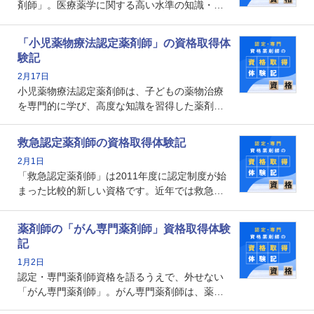
剤師」。医療薬学に関する高い水準の知識・技
能を備えた薬剤師の養成を目的としており、薬
剤師としての専門性を示す客観的な根拠の一つ
「小児薬物療法認定薬剤師」の資格取得体
となります。取得要件は多岐に渡り、審査も複
験記
数回ありますが、患者さんに対して一定の能力
2月17日
の証明になる資格と言えます。
小児薬物療法認定薬剤師は、子どもの薬物治療
を専門的に学び、高度な知識を習得した薬剤師
です。子どもの発達段階における身体的特徴
や、特有の疾患、心理状況を理解し、専門性を
救急認定薬剤師の資格取得体験記
深めることで、子どもとその保護者に寄り添え
2月1日
る存在です。今回はそんな小児薬物療法認定薬
「救急認定薬剤師」は2011年度に認定制度が始
剤師の取得体験記をご紹介します。
まった比較的新しい資格です。近年では救急病
棟に薬剤師を配置する病院が増えてきているこ
とから、救急認定薬剤師を目指す病院薬剤師も
薬剤師の「がん専門薬剤師」資格取得体験
増えているのではないでしょうか。今回はそん
記
な救急認定薬剤師の取得体験記をご紹介しま
1月2日
す。
認定・専門薬剤師資格を語るうえで、外せない
「がん専門薬剤師」。がん専門薬剤師は、薬剤
師として初めて医療法上広告が可能な専門性に