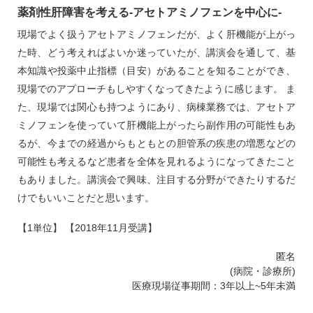
薬剤性肝障害を考える‐アセトアミノフェンを中心に‐
現場でよく扱うアセトアミノフェンだが、よく肝機能が上がっ
た時、どう考えればよいか迷っていたが、講演会を通して、基
本知識や投薬中止指標（目安）があることを知ることができ、
現場でのアプローチもしやすくなってきたように感じます。 ま
た、現場では関心も持つようにあり、病棟業務では、アセトア
ミノフェンを使っていて肝機能上がったら副作用の可能性もあ
るが、今までの経過からもともとの胆管系の疾患の増悪などの
可能性も考えるなど患者を全体を見れるようになってきたこと
もありました。講演会で興味、注目する分野ができたりするだ
けでもいいことだと思います。
【1単位】 【2018年11月受講】
匿名
(病院・診療所)
医療現場従事期間：3年以上~5年未満