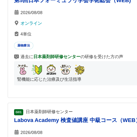
第5回日本フォーミュラリ学会学術総会（WEB)
2026/08/08
オンライン
4単位
薬物療法
過去に
日本薬剤師研修センター
の研修を受けた方の声
腎機能に応じた治療及び生活指導
日本薬剤師研修センター
G01
Labova Academy 検査値講座 中級コース（WEB
2026/08/08