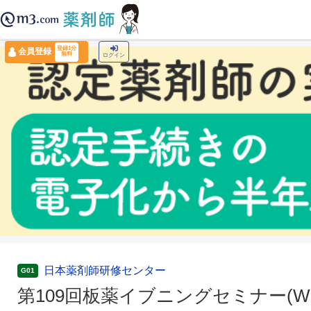
薬剤師トップ
›
認定薬剤師ナビ
›
第109回板薬イブニングセミナー(WEB)
登録1分
会員登録
無料
ログイン
日本薬剤師研修センター
G01
第109回板薬イブニングセミナー(WE