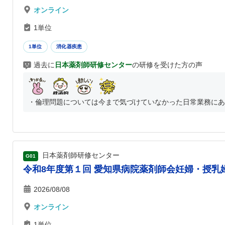
オンライン
1単位
1単位
消化器疾患
過去に
日本薬剤師研修センター
の研修を受けた方の声
・倫理問題については今まで気づけていなかった日常業務にあふ
日本薬剤師研修センター
G01
令和8年度第１回 愛知県病院薬剤師会妊婦・授乳婦
2026/08/08
オンライン
1単位