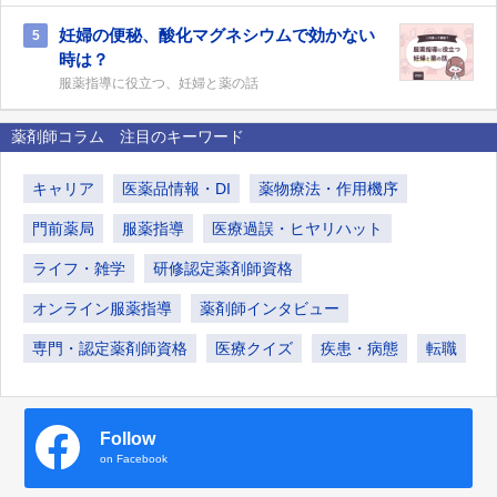
妊婦の便秘、酸化マグネシウムで効かない
5
時は？
服薬指導に役立つ、妊婦と薬の話
薬剤師コラム 注目のキーワード
キャリア
医薬品情報・DI
薬物療法・作用機序
門前薬局
服薬指導
医療過誤・ヒヤリハット
ライフ・雑学
研修認定薬剤師資格
オンライン服薬指導
薬剤師インタビュー
専門・認定薬剤師資格
医療クイズ
疾患・病態
転職
Follow
on Facebook