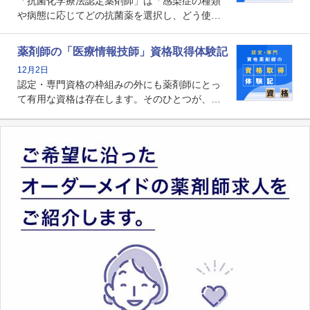
「抗菌化学療法認定薬剤師」は「感染症の種類
や病態に応じてどの抗菌薬を選択し、どう使っ
たらいいのか」まで踏み込んで提案・実践でき
る薬剤師です。現在、感染防止対策加算の施設
薬剤師の「医療情報技師」資格取得体験記
基準に専任の薬剤師配置が挙げられており、今
12月2日
後は感染症領域で薬剤師に、より多くの役割が
認定・専門資格の枠組みの外にも薬剤師にとっ
求められる可能性もあります。
て有用な資格は存在します。そのひとつが、
「医療情報技師」です。患者の病歴、経過、検
査データ、投薬歴など非常に多岐にわたる医療
データを利活用し、またシステム管理できるこ
とは、病院薬剤師を中心に大きな武器になりま
す。