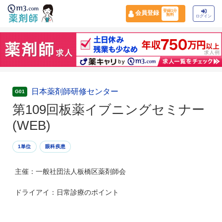
登録1分
会員登録
無料
ログイン
日本薬剤師研修センター
G01
第109回板薬イブニングセミナー
(WEB)
1単位
眼科疾患
主催：一般社団法人板橋区薬剤師会
ドライアイ：日常診療のポイント