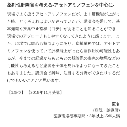
薬剤性肝障害を考える‐アセトアミノフェンを中心に‐
現場でよく扱うアセトアミノフェンだが、よく肝機能が上がっ
た時、どう考えればよいか迷っていたが、講演会を通して、基
本知識や投薬中止指標（目安）があることを知ることができ、
現場でのアプローチもしやすくなってきたように感じます。 ま
た、現場では関心も持つようにあり、病棟業務では、アセトア
ミノフェンを使っていて肝機能上がったら副作用の可能性もあ
るが、今までの経過からもともとの胆管系の疾患の増悪などの
可能性も考えるなど患者を全体を見れるようになってきたこと
もありました。講演会で興味、注目する分野ができたりするだ
けでもいいことだと思います。
【1単位】 【2018年11月受講】
匿名
(病院・診療所)
医療現場従事期間：3年以上~5年未満