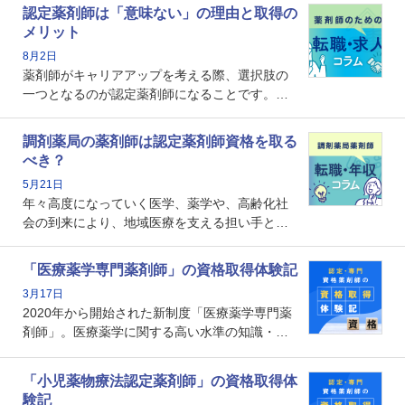
認定薬剤師は「意味ない」の理由と取得の
メリット
8月2日
薬剤師がキャリアアップを考える際、選択肢の
一つとなるのが認定薬剤師になることです。し
かし、「認定薬剤師は取得しても意味がない」
という声を聞いたことがあるかもしれません。
調剤薬局の薬剤師は認定薬剤師資格を取る
本記事では、認定薬剤師が「意味ない」といわ
べき？
れる理由や、取得するメリット、年収・キャリ
5月21日
アへの影響を解説します。
年々高度になっていく医学、薬学や、高齢化社
会の到来により、地域医療を支える担い手とし
ての薬剤師の存在がクローズアップされるなか
で、重要度が増しているのが認定薬剤師という
「医療薬学専門薬剤師」の資格取得体験記
資格です。認定薬剤師とはいったいどんな資格
3月17日
なのでしょうか。それを取得するとどのような
2020年から開始された新制度「医療薬学専門薬
メリットがあるのでしょうか。
剤師」。医療薬学に関する高い水準の知識・技
能を備えた薬剤師の養成を目的としており、薬
剤師としての専門性を示す客観的な根拠の一つ
「小児薬物療法認定薬剤師」の資格取得体
となります。取得要件は多岐に渡り、審査も複
験記