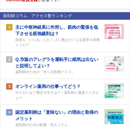
薬剤師コラム アクセス数ランキング
主に中枢神経系に作用し、筋肉の緊張を低
1
下させる筋弛緩剤は？
医師も「いいね」した！ 人に教えたくなる薬学＆医療
トリビア
Q.市販のアレグラを運転手に眠気は出ない
2
と説明してよい？
薬剤師のための「学べる医療クイズ」
オンライン薬局の仕事ってどう？
3
やりがいは？働きやすさは？～薬剤師に徹底インタビ
ュー
認定薬剤師は「意味ない」の理由と取得の
4
メリット
薬剤師のための転職・求人コラム