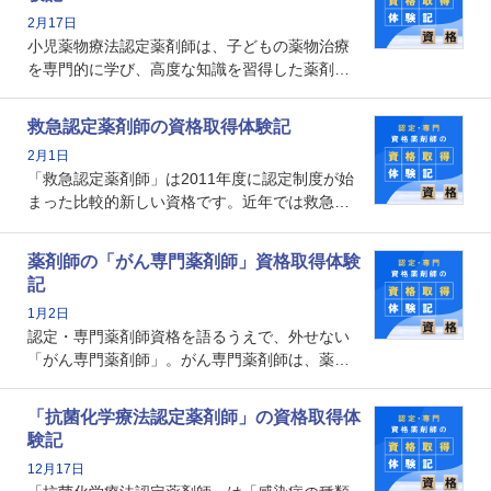
数回ありますが、患者さんに対して一定の能力
2月17日
の証明になる資格と言えます。
小児薬物療法認定薬剤師は、子どもの薬物治療
を専門的に学び、高度な知識を習得した薬剤師
です。子どもの発達段階における身体的特徴
や、特有の疾患、心理状況を理解し、専門性を
救急認定薬剤師の資格取得体験記
深めることで、子どもとその保護者に寄り添え
2月1日
る存在です。今回はそんな小児薬物療法認定薬
「救急認定薬剤師」は2011年度に認定制度が始
剤師の取得体験記をご紹介します。
まった比較的新しい資格です。近年では救急病
棟に薬剤師を配置する病院が増えてきているこ
とから、救急認定薬剤師を目指す病院薬剤師も
薬剤師の「がん専門薬剤師」資格取得体験
増えているのではないでしょうか。今回はそん
記
な救急認定薬剤師の取得体験記をご紹介しま
1月2日
す。
認定・専門薬剤師資格を語るうえで、外せない
「がん専門薬剤師」。がん専門薬剤師は、薬剤
師として初めて医療法上広告が可能な専門性に
関する資格として、2009年に発足しました。薬
「抗菌化学療法認定薬剤師」の資格取得体
剤師の専門性を活かして高度化するがん医療に
験記
貢献する姿は、今も病院薬剤師にとって一目置
12月17日
かれる存在です。