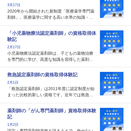
資格です。認定薬剤師とはいったいどんな資格
3月17日
なのでしょうか。それを取得するとどのような
2020年から開始された新制度「医療薬学専門薬
メリットがあるのでしょうか。
剤師」。医療薬学に関する高い水準の知識・技
能を備えた薬剤師の養成を目的としており、薬
剤師としての専門性を示す客観的な根拠の一つ
「小児薬物療法認定薬剤師」の資格取得体
となります。取得要件は多岐に渡り、審査も複
験記
数回ありますが、患者さんに対して一定の能力
2月17日
の証明になる資格と言えます。
小児薬物療法認定薬剤師は、子どもの薬物治療
を専門的に学び、高度な知識を習得した薬剤師
です。子どもの発達段階における身体的特徴
や、特有の疾患、心理状況を理解し、専門性を
救急認定薬剤師の資格取得体験記
深めることで、子どもとその保護者に寄り添え
2月1日
る存在です。今回はそんな小児薬物療法認定薬
「救急認定薬剤師」は2011年度に認定制度が始
剤師の取得体験記をご紹介します。
まった比較的新しい資格です。近年では救急病
棟に薬剤師を配置する病院が増えてきているこ
とから、救急認定薬剤師を目指す病院薬剤師も
薬剤師の「がん専門薬剤師」資格取得体験
増えているのではないでしょうか。今回はそん
記
な救急認定薬剤師の取得体験記をご紹介しま
1月2日
す。
認定・専門薬剤師資格を語るうえで、外せない