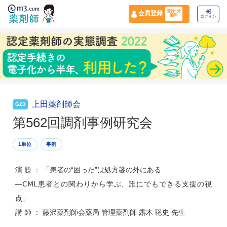
登録1分
会員登録
無料
ログイン
上田薬剤師会
G23
第562回調剤事例研究会
1単位
事例
演 題 ： 「患者の“困った”は処方箋の外にある
―ⅭⅯⅬ患者との関わりから学ぶ、誰にでもできる支援の視
点」
講 師 ： 藤沢薬剤師会薬局 管理薬剤師 露木 聡史 先生