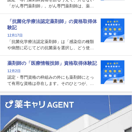
「がん専門薬剤師」。がん専門薬剤師は、薬剤
師として初めて医療法上広告が可能な専門性に
関する資格として、2009年に発足しました。薬
「抗菌化学療法認定薬剤師」の資格取得体
剤師の専門性を活かして高度化するがん医療に
験記
貢献する姿は、今も病院薬剤師にとって一目置
12月17日
かれる存在です。
「抗菌化学療法認定薬剤師」は「感染症の種類
や病態に応じてどの抗菌薬を選択し、どう使っ
たらいいのか」まで踏み込んで提案・実践でき
る薬剤師です。現在、感染防止対策加算の施設
薬剤師の「医療情報技師」資格取得体験記
基準に専任の薬剤師配置が挙げられており、今
12月2日
後は感染症領域で薬剤師に、より多くの役割が
認定・専門資格の枠組みの外にも薬剤師にとっ
求められる可能性もあります。
て有用な資格は存在します。そのひとつが、
「医療情報技師」です。患者の病歴、経過、検
査データ、投薬歴など非常に多岐にわたる医療
データを利活用し、またシステム管理できるこ
とは、病院薬剤師を中心に大きな武器になりま
す。