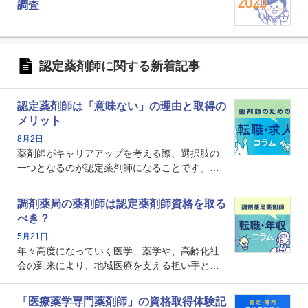
調査
認定薬剤師に関する新着記事
認定薬剤師は「意味ない」の理由と取得の
メリット
8月2日
薬剤師がキャリアアップを考える際、選択肢の
一つとなるのが認定薬剤師になることです。し
かし、「認定薬剤師は取得しても意味がない」
という声を聞いたことがあるかもしれません。
調剤薬局の薬剤師は認定薬剤師資格を取る
本記事では、認定薬剤師が「意味ない」といわ
べき？
れる理由や、取得するメリット、年収・キャリ
5月21日
アへの影響を解説します。
年々高度になっていく医学、薬学や、高齢化社
会の到来により、地域医療を支える担い手とし
ての薬剤師の存在がクローズアップされるなか
で、重要度が増しているのが認定薬剤師という
「医療薬学専門薬剤師」の資格取得体験記