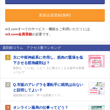
新規会員登録(無料)
m3.comすべてのサービス・機能をご利用いただくには、
m3.com会員登録
が必要です。
薬剤師コラム アクセス数ランキング
主に中枢神経系に作用し、筋肉の緊張を低
1
下させる筋弛緩剤は？
医師も「いいね」した！ 人に教えたくなる薬学＆医療
トリビア
Q.市販のアレグラを運転手に眠気は出ない
2
と説明してよい？
薬剤師のための「学べる医療クイズ」
オンライン薬局の仕事ってどう？
3