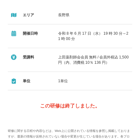
エリア
長野県
開催日時
令和 8 年 6 月 17 日（水） 19 時 30 分～2
1 時 00 分
受講料
上田薬剤師会会員 無料 / 会員外税込 1,500
円（内、消費税 10％ 136 円）
単位
1単位
この研修は終了しました。
研修に関する日程や内容などは、Web上に公開されている情報を参照し掲載しておりま
すが、最新の情報が反映されていない場合や変更が生じている場合があります。各プロ