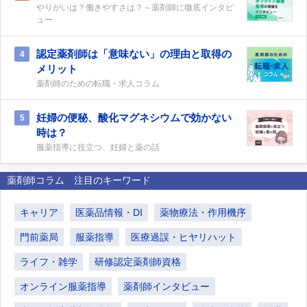
やりがいは？働きやすさは？～薬剤師に徹底インタビ
ュー
認定薬剤師は「意味ない」の理由と取得の
4
メリット
薬剤師のための転職・求人コラム
妊婦の便秘、酸化マグネシウムで効かない
5
時は？
服薬指導に役立つ、妊婦と薬の話
薬剤師コラム 注目のキーワード
キャリア
医薬品情報・DI
薬物療法・作用機序
門前薬局
服薬指導
医療過誤・ヒヤリハット
ライフ・雑学
研修認定薬剤師資格
オンライン服薬指導
薬剤師インタビュー