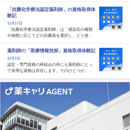
師として初めて医療法上広告が可能な専門性に
関する資格として、2009年に発足しました。薬
「抗菌化学療法認定薬剤師」の資格取得体
剤師の専門性を活かして高度化するがん医療に
験記
貢献する姿は、今も病院薬剤師にとって一目置
12月17日
かれる存在です。
「抗菌化学療法認定薬剤師」は「感染症の種類
や病態に応じてどの抗菌薬を選択し、どう使っ
たらいいのか」まで踏み込んで提案・実践でき
る薬剤師です。現在、感染防止対策加算の施設
薬剤師の「医療情報技師」資格取得体験記
基準に専任の薬剤師配置が挙げられており、今
12月2日
後は感染症領域で薬剤師に、より多くの役割が
認定・専門資格の枠組みの外にも薬剤師にとっ
求められる可能性もあります。
て有用な資格は存在します。そのひとつが、
「医療情報技師」です。患者の病歴、経過、検
査データ、投薬歴など非常に多岐にわたる医療
データを利活用し、またシステム管理できるこ
とは、病院薬剤師を中心に大きな武器になりま
す。