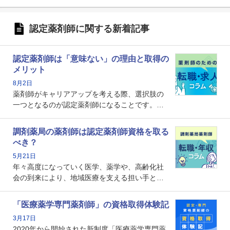
認定薬剤師に関する新着記事
認定薬剤師は「意味ない」の理由と取得の
メリット
8月2日
薬剤師がキャリアアップを考える際、選択肢の
一つとなるのが認定薬剤師になることです。し
かし、「認定薬剤師は取得しても意味がない」
という声を聞いたことがあるかもしれません。
調剤薬局の薬剤師は認定薬剤師資格を取る
本記事では、認定薬剤師が「意味ない」といわ
べき？
れる理由や、取得するメリット、年収・キャリ
5月21日
アへの影響を解説します。
年々高度になっていく医学、薬学や、高齢化社
会の到来により、地域医療を支える担い手とし
ての薬剤師の存在がクローズアップされるなか
で、重要度が増しているのが認定薬剤師という
「医療薬学専門薬剤師」の資格取得体験記
資格です。認定薬剤師とはいったいどんな資格
3月17日
なのでしょうか。それを取得するとどのような
2020年から開始された新制度「医療薬学専門薬