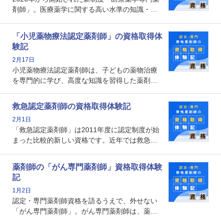
メリットがあるのでしょうか。
剤師」。医療薬学に関する高い水準の知識・技
能を備えた薬剤師の養成を目的としており、薬
剤師としての専門性を示す客観的な根拠の一つ
「小児薬物療法認定薬剤師」の資格取得体
となります。取得要件は多岐に渡り、審査も複
験記
数回ありますが、患者さんに対して一定の能力
2月17日
の証明になる資格と言えます。
小児薬物療法認定薬剤師は、子どもの薬物治療
を専門的に学び、高度な知識を習得した薬剤師
です。子どもの発達段階における身体的特徴
や、特有の疾患、心理状況を理解し、専門性を
救急認定薬剤師の資格取得体験記
深めることで、子どもとその保護者に寄り添え
2月1日
る存在です。今回はそんな小児薬物療法認定薬
「救急認定薬剤師」は2011年度に認定制度が始
剤師の取得体験記をご紹介します。
まった比較的新しい資格です。近年では救急病
棟に薬剤師を配置する病院が増えてきているこ
とから、救急認定薬剤師を目指す病院薬剤師も
薬剤師の「がん専門薬剤師」資格取得体験
増えているのではないでしょうか。今回はそん
記
な救急認定薬剤師の取得体験記をご紹介しま
1月2日
す。
認定・専門薬剤師資格を語るうえで、外せない
「がん専門薬剤師」。がん専門薬剤師は、薬剤