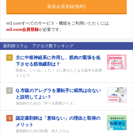
新規会員登録(無料)
m3.comすべてのサービス・機能をご利用いただくには、
m3.com会員登録
が必要です。
薬剤師コラム アクセス数ランキング
主に中枢神経系に作用し、筋肉の緊張を低
1
下させる筋弛緩剤は？
医師も「いいね」した！ 人に教えたくなる薬学＆医療
トリビア
Q.市販のアレグラを運転手に眠気は出ない
2
と説明してよい？
薬剤師のための「学べる医療クイズ」
認定薬剤師は「意味ない」の理由と取得の
3
メリット
薬剤師のための転職・求人コラム