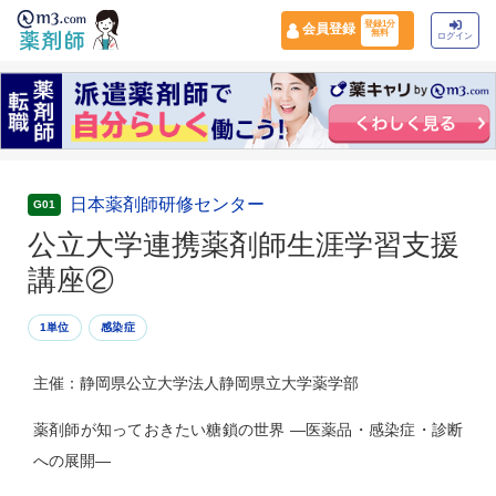
登録1分
会員登録
無料
ログイン
日本薬剤師研修センター
G01
公立大学連携薬剤師生涯学習支援
講座②
1単位
感染症
主催：静岡県公立大学法人静岡県立大学薬学部
薬剤師が知っておきたい糖鎖の世界 —医薬品・感染症・診断
への展開—