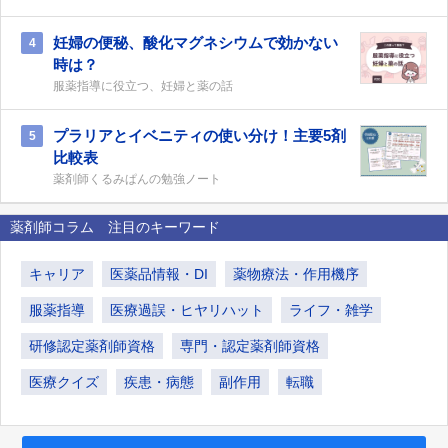
妊婦の便秘、酸化マグネシウムで効かない
4
時は？
服薬指導に役立つ、妊婦と薬の話
プラリアとイベニティの使い分け！主要5剤
5
比較表
薬剤師くるみぱんの勉強ノート
薬剤師コラム 注目のキーワード
キャリア
医薬品情報・DI
薬物療法・作用機序
服薬指導
医療過誤・ヒヤリハット
ライフ・雑学
研修認定薬剤師資格
専門・認定薬剤師資格
医療クイズ
疾患・病態
副作用
転職