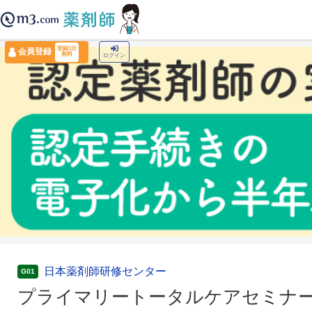
薬剤師トップ
›
認定薬剤師ナビ
›
プライマリートータルケアセミナー
登録1分
会員登録
無料
ログイン
日本薬剤師研修センター
G01
プライマリートータルケアセミナ