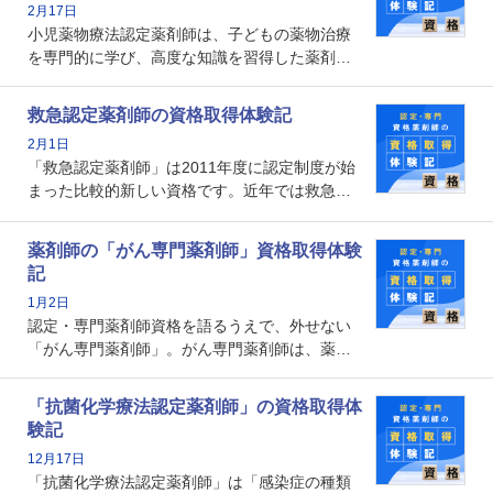
2月17日
の証明になる資格と言えます。
小児薬物療法認定薬剤師は、子どもの薬物治療
を専門的に学び、高度な知識を習得した薬剤師
です。子どもの発達段階における身体的特徴
や、特有の疾患、心理状況を理解し、専門性を
救急認定薬剤師の資格取得体験記
深めることで、子どもとその保護者に寄り添え
2月1日
る存在です。今回はそんな小児薬物療法認定薬
「救急認定薬剤師」は2011年度に認定制度が始
剤師の取得体験記をご紹介します。
まった比較的新しい資格です。近年では救急病
棟に薬剤師を配置する病院が増えてきているこ
とから、救急認定薬剤師を目指す病院薬剤師も
薬剤師の「がん専門薬剤師」資格取得体験
増えているのではないでしょうか。今回はそん
記
な救急認定薬剤師の取得体験記をご紹介しま
1月2日
す。
認定・専門薬剤師資格を語るうえで、外せない
「がん専門薬剤師」。がん専門薬剤師は、薬剤
師として初めて医療法上広告が可能な専門性に
関する資格として、2009年に発足しました。薬
「抗菌化学療法認定薬剤師」の資格取得体
剤師の専門性を活かして高度化するがん医療に
験記
貢献する姿は、今も病院薬剤師にとって一目置
12月17日
かれる存在です。
「抗菌化学療法認定薬剤師」は「感染症の種類