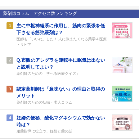
薬剤師コラム アクセス数ランキング
主に中枢神経系に作用し、筋肉の緊張を低
1
下させる筋弛緩剤は？
医師も「いいね」した！ 人に教えたくなる薬学＆医療
トリビア
Q.市販のアレグラを運転手に眠気は出ない
2
と説明してよい？
薬剤師のための「学べる医療クイズ」
認定薬剤師は「意味ない」の理由と取得の
3
メリット
薬剤師のための転職・求人コラム
妊婦の便秘、酸化マグネシウムで効かない
4
時は？
服薬指導に役立つ、妊婦と薬の話