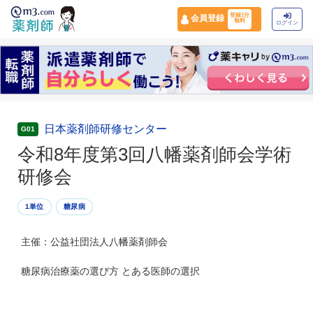
登録1分
会員登録
無料
ログイン
日本薬剤師研修センター
G01
令和8年度第3回八幡薬剤師会学術
研修会
1単位
糖尿病
主催：公益社団法人八幡薬剤師会
糖尿病治療薬の選び方 とある医師の選択