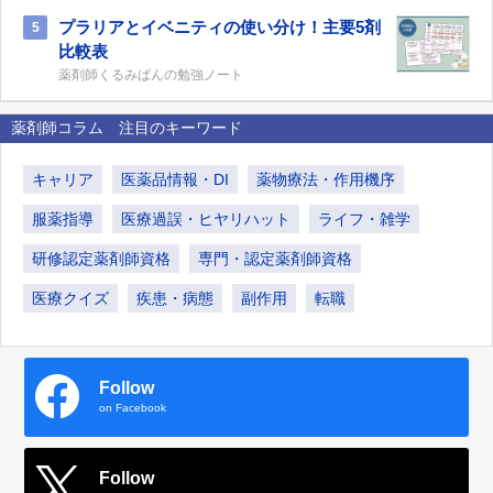
プラリアとイベニティの使い分け！主要5剤
5
比較表
薬剤師くるみぱんの勉強ノート
薬剤師コラム 注目のキーワード
キャリア
医薬品情報・DI
薬物療法・作用機序
服薬指導
医療過誤・ヒヤリハット
ライフ・雑学
研修認定薬剤師資格
専門・認定薬剤師資格
医療クイズ
疾患・病態
副作用
転職
Follow
on Facebook
Follow