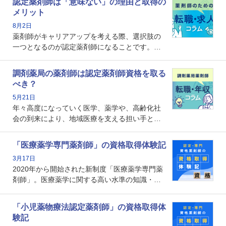
認定薬剤師は「意味ない」の理由と取得の
メリット
8月2日
薬剤師がキャリアアップを考える際、選択肢の
一つとなるのが認定薬剤師になることです。し
かし、「認定薬剤師は取得しても意味がない」
という声を聞いたことがあるかもしれません。
調剤薬局の薬剤師は認定薬剤師資格を取る
本記事では、認定薬剤師が「意味ない」といわ
べき？
れる理由や、取得するメリット、年収・キャリ
5月21日
アへの影響を解説します。
年々高度になっていく医学、薬学や、高齢化社
会の到来により、地域医療を支える担い手とし
ての薬剤師の存在がクローズアップされるなか
で、重要度が増しているのが認定薬剤師という
「医療薬学専門薬剤師」の資格取得体験記
資格です。認定薬剤師とはいったいどんな資格
3月17日
なのでしょうか。それを取得するとどのような
2020年から開始された新制度「医療薬学専門薬
メリットがあるのでしょうか。
剤師」。医療薬学に関する高い水準の知識・技
能を備えた薬剤師の養成を目的としており、薬
剤師としての専門性を示す客観的な根拠の一つ
「小児薬物療法認定薬剤師」の資格取得体
となります。取得要件は多岐に渡り、審査も複
験記
数回ありますが、患者さんに対して一定の能力