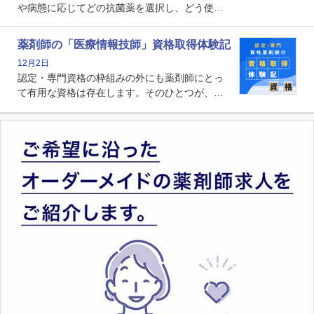
や病態に応じてどの抗菌薬を選択し、どう使っ
たらいいのか」まで踏み込んで提案・実践でき
る薬剤師です。現在、感染防止対策加算の施設
薬剤師の「医療情報技師」資格取得体験記
基準に専任の薬剤師配置が挙げられており、今
12月2日
後は感染症領域で薬剤師に、より多くの役割が
認定・専門資格の枠組みの外にも薬剤師にとっ
求められる可能性もあります。
て有用な資格は存在します。そのひとつが、
「医療情報技師」です。患者の病歴、経過、検
査データ、投薬歴など非常に多岐にわたる医療
データを利活用し、またシステム管理できるこ
とは、病院薬剤師を中心に大きな武器になりま
す。