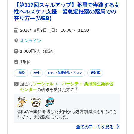
【第337回スキルアップ】薬局で実践する女
性ヘルスケア支援―緊急避妊薬の薬局での
在り方―(WEB)
2026年8月9日（日） 10:00 ～ 11:30
オンライン
1,000円/人（税込）
1単位
1単位
女性
OTC・健康食品・アロマ
避妊薬
過去に
ソーシャルユニバーシティ 薬剤師生涯学習
センター
の研修を受けた方の声
講師の実際に遭遇した実例から処方削減法を学ぶこと
ができ、大変勉強になった。
全ての口コミを見る