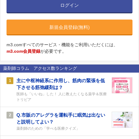
ログイン
新規会員登録(無料)
m3.comすべてのサービス・機能をご利用いただくには、
m3.com会員登録
が必要です。
薬剤師コラム アクセス数ランキング
主に中枢神経系に作用し、筋肉の緊張を低
1
下させる筋弛緩剤は？
医師も「いいね」した！ 人に教えたくなる薬学＆医療
トリビア
Q.市販のアレグラを運転手に眠気は出ない
2
と説明してよい？
薬剤師のための「学べる医療クイズ」