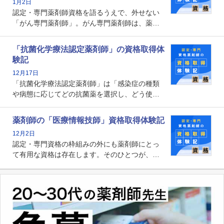
1月2日
す。
認定・専門薬剤師資格を語るうえで、外せない
「がん専門薬剤師」。がん専門薬剤師は、薬剤
師として初めて医療法上広告が可能な専門性に
関する資格として、2009年に発足しました。薬
「抗菌化学療法認定薬剤師」の資格取得体
剤師の専門性を活かして高度化するがん医療に
験記
貢献する姿は、今も病院薬剤師にとって一目置
12月17日
かれる存在です。
「抗菌化学療法認定薬剤師」は「感染症の種類
や病態に応じてどの抗菌薬を選択し、どう使っ
たらいいのか」まで踏み込んで提案・実践でき
る薬剤師です。現在、感染防止対策加算の施設
薬剤師の「医療情報技師」資格取得体験記
基準に専任の薬剤師配置が挙げられており、今
12月2日
後は感染症領域で薬剤師に、より多くの役割が
認定・専門資格の枠組みの外にも薬剤師にとっ
求められる可能性もあります。
て有用な資格は存在します。そのひとつが、
「医療情報技師」です。患者の病歴、経過、検
査データ、投薬歴など非常に多岐にわたる医療
データを利活用し、またシステム管理できるこ
とは、病院薬剤師を中心に大きな武器になりま
す。