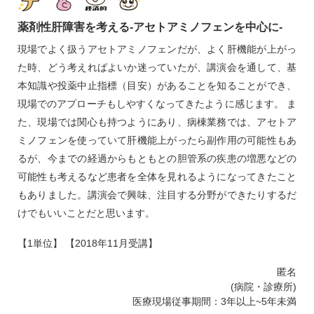
薬剤性肝障害を考える‐アセトアミノフェンを中心に‐
現場でよく扱うアセトアミノフェンだが、よく肝機能が上がっ
た時、どう考えればよいか迷っていたが、講演会を通して、基
本知識や投薬中止指標（目安）があることを知ることができ、
現場でのアプローチもしやすくなってきたように感じます。 ま
た、現場では関心も持つようにあり、病棟業務では、アセトア
ミノフェンを使っていて肝機能上がったら副作用の可能性もあ
るが、今までの経過からもともとの胆管系の疾患の増悪などの
可能性も考えるなど患者を全体を見れるようになってきたこと
もありました。講演会で興味、注目する分野ができたりするだ
けでもいいことだと思います。
【1単位】 【2018年11月受講】
匿名
(病院・診療所)
医療現場従事期間：3年以上~5年未満