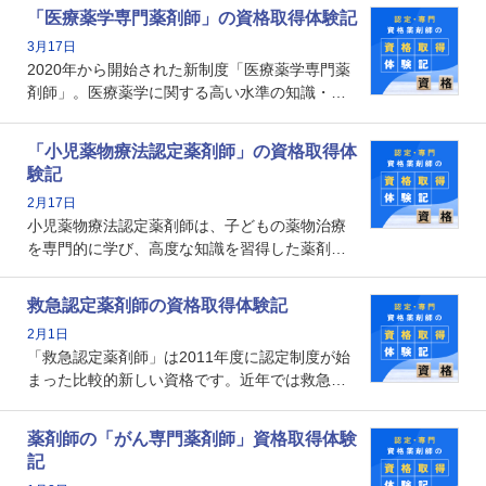
で、重要度が増しているのが認定薬剤師という
「医療薬学専門薬剤師」の資格取得体験記
資格です。認定薬剤師とはいったいどんな資格
3月17日
なのでしょうか。それを取得するとどのような
2020年から開始された新制度「医療薬学専門薬
メリットがあるのでしょうか。
剤師」。医療薬学に関する高い水準の知識・技
能を備えた薬剤師の養成を目的としており、薬
剤師としての専門性を示す客観的な根拠の一つ
「小児薬物療法認定薬剤師」の資格取得体
となります。取得要件は多岐に渡り、審査も複
験記
数回ありますが、患者さんに対して一定の能力
2月17日
の証明になる資格と言えます。
小児薬物療法認定薬剤師は、子どもの薬物治療
を専門的に学び、高度な知識を習得した薬剤師
です。子どもの発達段階における身体的特徴
や、特有の疾患、心理状況を理解し、専門性を
救急認定薬剤師の資格取得体験記
深めることで、子どもとその保護者に寄り添え
2月1日
る存在です。今回はそんな小児薬物療法認定薬
「救急認定薬剤師」は2011年度に認定制度が始
剤師の取得体験記をご紹介します。
まった比較的新しい資格です。近年では救急病
棟に薬剤師を配置する病院が増えてきているこ
とから、救急認定薬剤師を目指す病院薬剤師も
薬剤師の「がん専門薬剤師」資格取得体験
増えているのではないでしょうか。今回はそん
記
な救急認定薬剤師の取得体験記をご紹介しま