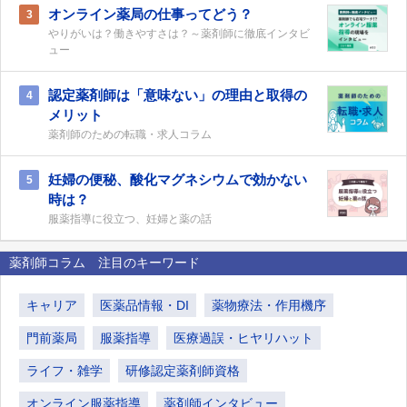
オンライン薬局の仕事ってどう？
3
やりがいは？働きやすさは？～薬剤師に徹底インタビ
ュー
認定薬剤師は「意味ない」の理由と取得の
4
メリット
薬剤師のための転職・求人コラム
妊婦の便秘、酸化マグネシウムで効かない
5
時は？
服薬指導に役立つ、妊婦と薬の話
薬剤師コラム 注目のキーワード
キャリア
医薬品情報・DI
薬物療法・作用機序
門前薬局
服薬指導
医療過誤・ヒヤリハット
ライフ・雑学
研修認定薬剤師資格
オンライン服薬指導
薬剤師インタビュー