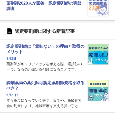
薬剤師2020人が回答 認定薬剤師の実態
調査
認定薬剤師に関する新着記事
認定薬剤師は「意味ない」の理由と取得の
メリット
8月2日
薬剤師がキャリアアップを考える際、選択肢の
一つとなるのが認定薬剤師になることです。し
かし、「認定薬剤師は取得しても意味がない」
という声を聞いたことがあるかもしれません。
調剤薬局の薬剤師は認定薬剤師資格を取る
本記事では、認定薬剤師が「意味ない」といわ
べき？
れる理由や、取得するメリット、年収・キャリ
5月21日
アへの影響を解説します。
年々高度になっていく医学、薬学や、高齢化社
会の到来により、地域医療を支える担い手とし
ての薬剤師の存在がクローズアップされるなか