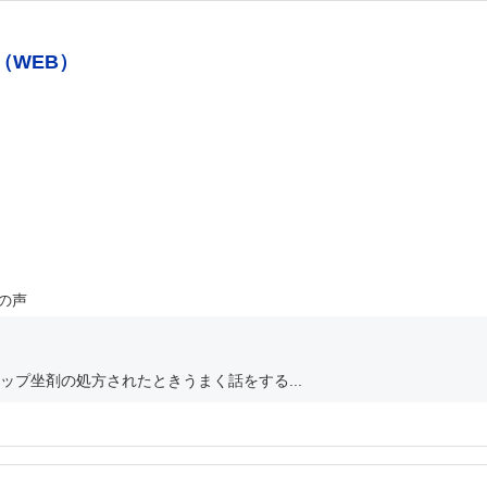
（WEB）
の声
プ坐剤の処方されたときうまく話をする...