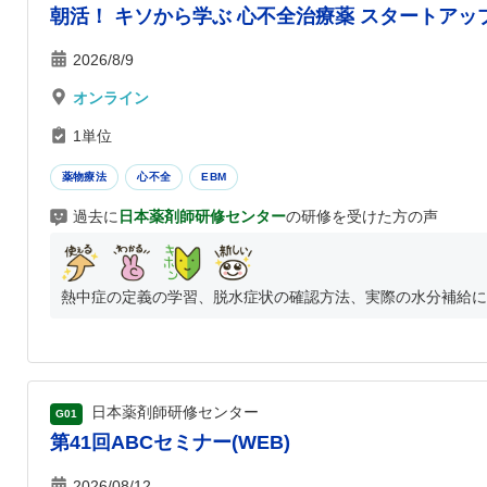
朝活！ キソから学ぶ 心不全治療薬 スタートアッ
2026/8/9
オンライン
1単位
薬物療法
心不全
EBM
過去に
日本薬剤師研修センター
の研修を受けた方の声
熱中症の定義の学習、脱水症状の確認方法、実際の水分補給に適
日本薬剤師研修センター
G01
第41回ABCセミナー(WEB)
2026/08/12